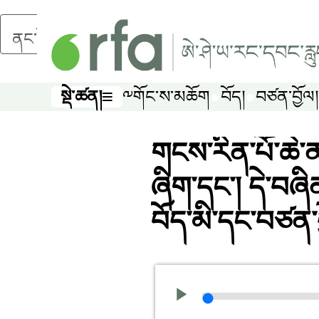
ནང་དོན་གཙོ་བོར་མཆོང་།
སྡེ་ཚན།
༸གོང་ས་མཆོག
བོད།
བཙན་བྱོལ།
སྡེ་ཚན།
གངས་རིན་པོ་ཆེ་
ཞིག་དང་། དེ་བཞིན་
བོད་མི་དང་བཙན་བྱ