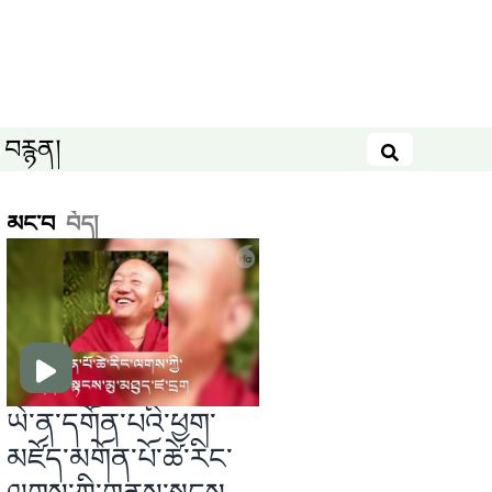
བརྙན།
བཤེར་འཚོལ
མང་བ
བོད།
ཡེ་ན་དགོན་པའི་ཕྱག་
མཛོད་མགོན་པོ་ཚེ་རིང་