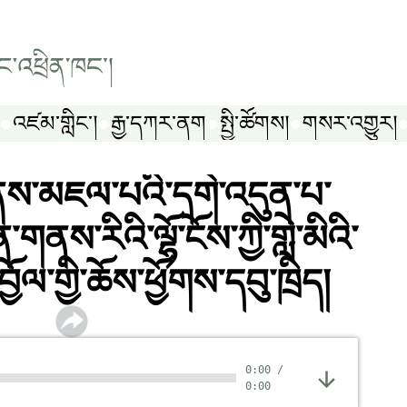
འཛམ་གླིང༌།
རྒྱ་དཀར་ནག
སྤྱི་ཚོགས།
གསར་འགྱུར།
ནས་མཇལ་པའི་དགེ་འདུན་པ་
གནས་རིའི་ལྷོ་ངོས་ཀྱི་གླེ་མིའི་
ོལ་གྱི་ཆོས་ཕྱོགས་དབུ་ཁྲིད།
0:00
/
0:00