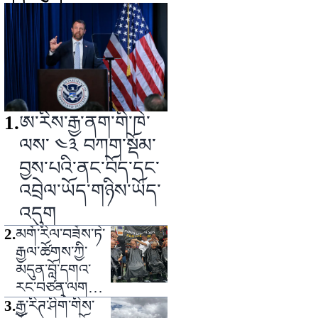
1
.
ཨ་རིས་རྒྱ་ནག་གི་ཁེ་
ལས་ ༤༣ བཀག་སྡོམ་
བྱས་པའི་ནང་བོད་དང་
འབྲེལ་ཡོད་གཉིས་ཡོད་
འདུག
2
.
མགོ་རིལ་བཟོས་ཏེ་
རྒྱལ་ཚོགས་ཀྱི་
མདུན་བློ་དགའ་
རང་བཙན་ལགས་
སུ་གདུང་སེམས་
3
.
རྒྱ་རིཊ་ཤིག་གིས་