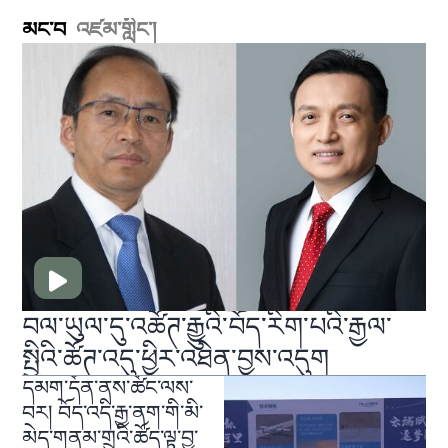
མང་བ
འཛམ་གླིང༌།
བལ་ཡུལ་དུ་འཚོཊ་རྒྱུའི་བོད་རིག་པའི་རྒྱལ་
སྤྱིའི་ཚོཊ་འདུ་ཕྱིར་འཐེན་བྱས་འདུག
དམག་དོན་ནས་ཚོང་ལས་
བར། བོད་འདི་རྒྱ་ནག་གི་མི་
མེད་གནམ་གྲུའི་ཚོད་ལྟ་བྱ་