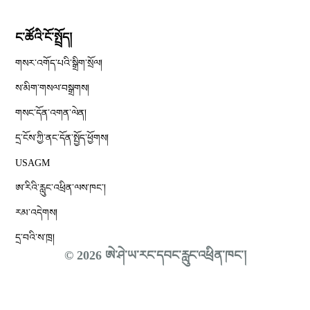
ང་ཚོའི་ངོ་སྤྲོད།
གསར་འགོད་པའི་སྒྲིག་སྲོལ།
Opens in new window
ས་མིག་གསལ་བསྒྲགས།
གསང་དོན་འགན་ལེན།
དྲ་ངོས་ཀྱི་ནང་དོན་སྤྱོད་ཕྱོགས།
Opens in new window
USAGM
Opens in new window
ཨ་རིའི་རླུང་འཕྲིན་ལས་ཁང༌།
རམ་འདེགས།
དྲ་བའི་ས་ཁྲ།
© 2026 ཨེ་ཤེ་ཡ་རང་དབང་རླུང་འཕྲིན་ཁང་།