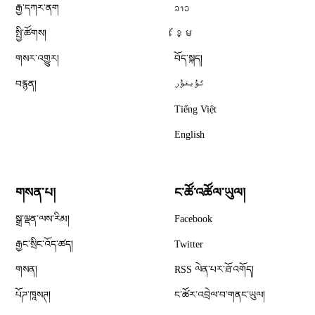
རྒྱ་དཀར་ནག
ລາວ
སྤྱི་ཚོགས།
ខ្មែ
གསར་འགྱུར།
བོད་སྐད།
བརྙན།
ئۇيغۇر
Tiếng Việt
English
གསན་པ།
ང་ཚོ་འཚོལ་ཡུལ།
Opens in new window
སྒྲ་ལྡན་ལས་རིམ།
Facebook
Opens in new window
རྒྱང་སྲིང་འོད་ཚད།
Twitter
Opens in new window
གསན།
RSS ལེན་པར་ཐོ་འགོད།
པོཌ་ཁཱསཊ།
ང་ཚོར་འབྲེལ་བ་གནང་ཡུལ།