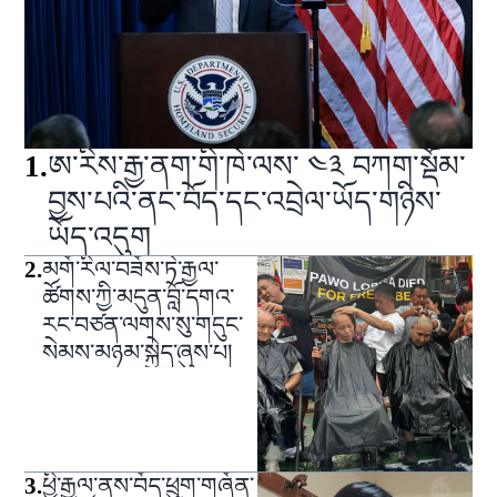
1
.
ཨ་རིས་རྒྱ་ནག་གི་ཁེ་ལས་ ༤༣ བཀག་སྡོམ་
བྱས་པའི་ནང་བོད་དང་འབྲེལ་ཡོད་གཉིས་
ཡོད་འདུག
2
.
མགོ་རིལ་བཟོས་ཏེ་རྒྱལ་
ཚོགས་ཀྱི་མདུན་བློ་དགའ་
རང་བཙན་ལགས་སུ་གདུང་
སེམས་མཉམ་སྐྱེད་ཞུས་པ།
3
.
ཕྱི་རྒྱལ་ནས་བོད་ཕྲུག་གཞོན་