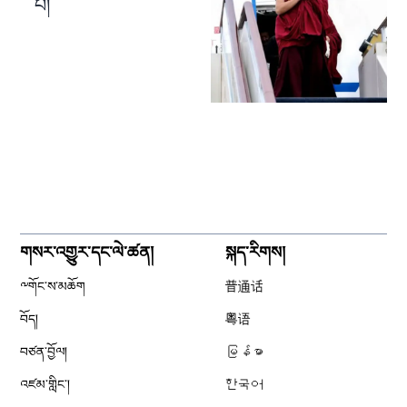
པ།
གསར་འགྱུར་དང་ལེ་ཚན།
སྐད་རིགས།
༸གོང་ས་མཆོག
普通话
བོད།
粤语
བཙན་བྱོལ།
မြန်မာ
འཛམ་གླིང༌།
한국어