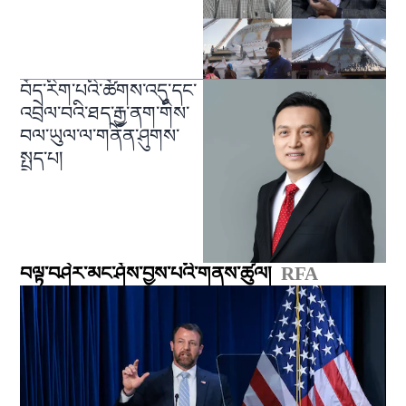
བོད་རིག་པའི་ཚོགས་འདུ་དང་
འབྲེལ་བའི་ཐད་རྒྱ་ནག་གིས་
བལ་ཡུལ་ལ་གནོན་ཤུགས་
སྤྲད་པ།
བལྟ་བཤེར་མང་ཤོས་བྱས་པའི་གནས་ཚུལ།
RFA