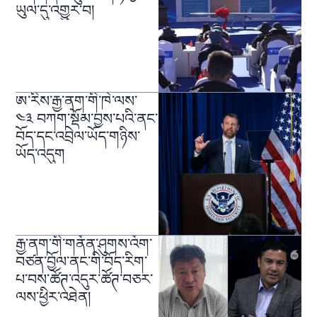
ཡུལ་དུ་འགྱུར་བ།
ཨ་རིས་རྒྱ་ནག་གི་ཁེ་ལས་
༤༣ བཀག་སྡོམ་བྱས་པའི་ནང་
བོད་དང་འབྲེལ་ཡོད་གཉིས་
ཡོད་འདུག
རྒྱ་ནག་གི་གནོན་ཤུགས་འོག་
བཙན་བྱོལ་ནང་གི་བོད་རིག་
པ་བས་ཚོཊ་འདུར་ཚོཊ་བཅར་
ལས་ཕྱིར་འཐེན།