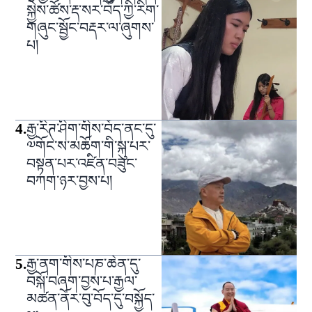
སྐྱེས་ཚོས་རྡ་སར་བོད་ཀྱི་རིག་
གཞུང་སྦྱོང་བརྡར་ལ་ཞུགས་
པ།
4
.
རྒྱ་རིཊ་ཤིག་གིས་བོད་ནང་དུ་
༧གོང་ས་མཆོག་གི་སྐུ་པར་
བསྟན་པར་འཛིན་བཟུང་
བཀག་ཉར་བྱས་པ།
5
.
རྒྱ་ནག་གིས་པཎ་ཆེན་དུ་
བསྐོ་བཞག་བྱས་པ་རྒྱལ་
མཚན་ནོར་བུ་བོད་དུ་བསྐྱོད་