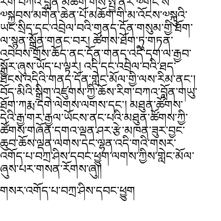
རིག་བཀའ་བློན་མཆོག་གིས་སྤྱི་ནོར་༧གོང་ས་
༧སྐྱབས་མགོན་ཆེན་པོ་མཆོག་གི་མ་འོངས་༧སྐུའི་
ཡང་སྲིད་དང་འབྲེལ་བའི་གནད་དོན་གསུམ་གྱི་ཐོག་
ལ་སྙན་སྒྲོན་གནང་བར། ཚོགས་ཐོག་ཏུ་གཏན་
འབེབས་གྲོས་ཆོད་ནང་དོན་གནད་འདི་དག་ལ་རྒྱབ་
སྐྱོར་ཞུས་ཡོད་པ་ལྟར། འདི་དང་འབྲེལ་བའི་ཐད་
ཐེངས་འདིའི་གནད་དོན་གླེང་མོལ་གྱི་ལས་རིམ་ནང་།
བོད་མིའི་སྒྲིག་འཛུགས་ཀྱི་ཆོས་རིག་བཀའ་བློན་གཡུ་
ཐོག་ཀརྨ་དགེ་ལེགས་ལགས་དང་། མཐུན་ཚོགས་
དེའི་རྒྱ་གར་རྒྱལ་ཡོངས་ནང་པའི་མཐུན་ཚོགས་ཀྱི་
ཚོགས་གཞོན་དགའ་ལྡན་ཤར་རྩེ་མཁན་ཟུར་བྱང་
ཆུབ་ཆོས་ལྡན་ལགས་དང་ལྷན་འདི་གའི་གསར་
འགོད་པ་བཀྲ་ཤིས་དབང་ཕྱུག་ལགས་ཀྱིས་གླེང་མོལ་
ཞུས་པར་གསན་རོགས་ཞུ།།
གསར་འགོད་པ་བཀྲ་ཤིས་དབང་ཕྱུག