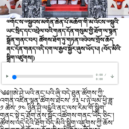
༧གོང་ས་༧སྐྱབས་མགོན་ཆེན་པོ་མཆོག་གི་མ་འོངས་༧སྐུའི་
ཡང་སྲིད་དང་འབྲེལ་བའི་གནད་དོན་གསུམ་གྱི་ཐོག་ལ་སྙན་
སྒྲོན་གནང་བར། ཚོགས་ཐོག་ཏུ་གཏན་འབེབས་གྲོས་ཆོད་
ནང་དོན་གནད་འདི་དག་ལ་རྒྱབ་སྐྱོར་ཞུས་ཡོད་པ།
(བོད་མིའི་
སྒྲིག་འཛུགས།)
0:00
/
0:00
༄༅།།ཨེ་ཤེ་ཡའི་ནང་པའི་ཞི་བདེ་ཐུན་ཚོགས་ཀྱི་
འགན་འཛིན་ལྷན་ཚོགས་ཐེངས་ ༡༣ པ་ཉེ་ལམ་ཕྱི་ཟླ་
༡ ཚེས་ ༡༤ ཉིན་ཤྲི་ལངྐའི་ནང་ལས་རིམ་གོ་སྒྲིག་
གནང་སྟེ་དྲ་ཐོག་ནས་སྐོང་འཚོགས་གནང་ཡོད་ཅིང་།
ཚོགས་འདུ་དེའི་ཐོག་བོད་མིའི་སྒྲིག་འཛུགས་ཀྱི་ཆོས་