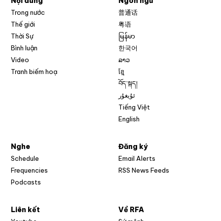
Nội dung
Ngôn ngữ
Trong nước
普通话
Thế giới
粤语
Thời Sự
မြန်မာ
Bình luận
한국어
Video
ລາວ
Tranh biếm hoạ
ខ្មែ
བོད་སྐད།
ئۇيغۇر
Tiếng Việt
English
Nghe
Đăng ký
Schedule
Email Alerts
Opens in new w
Frequencies
RSS News Feeds
Podcasts
Liên kết
Về RFA
Opens in new window