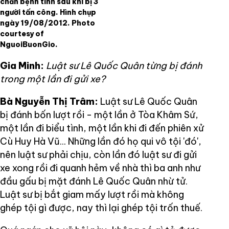
chẩn bệnh tình sau khi bị 3
người tấn công. Hình chụp
ngày 19/08/2012. Photo
courtesy of
NguoiBuonGio.
Gia Minh:
Luật sư Lê Quốc Quân từng bị đánh
trong một lần đi gửi xe?
Bà Nguyễn Thị Trâm:
Luật sư Lê Quốc Quân
bị đánh bốn lượt rồi - một lần ở Tòa Khâm Sứ,
một lần đi biểu tình, một lần khi đi đến phiên xử
Cù Huy Hà Vũ... Những lần đó họ qui vô tội 'đó',
nên luật sư phải chịu, còn lần đó luật sư đi gửi
xe xong rồi đi quanh hẻm về nhà thì ba anh như
đầu gấu bị mặt đánh Lê Quốc Quân nhừ tử.
Luật sư bị bắt giam mấy lượt rồi mà không
ghép tội gì được, nay thì lại ghép tội trốn thuế.