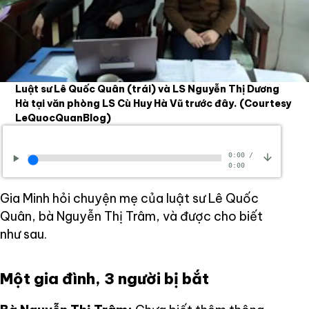
Luật sư Lê Quốc Quân (trái) và LS Nguyễn Thị Dương
Hà tại văn phòng LS Cù Huy Hà Vũ trước đây.
(Courtesy
LeQuocQuanBlog)
0:00
/
0:00
Gia Minh hỏi chuyện mẹ của luật sư Lê Quốc
Quân, bà Nguyễn Thị Trâm, và được cho biết
như sau.
Một gia đình, 3 người bị bắt