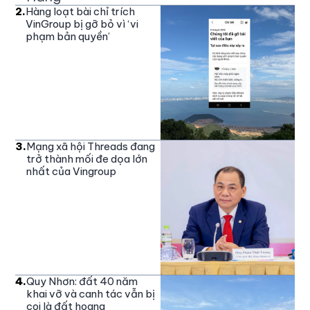
2
.
Hàng loạt bài chỉ trích
VinGroup bị gỡ bỏ vì ‘vi
phạm bản quyền’
3
.
Mạng xã hội Threads đang
trở thành mối đe dọa lớn
nhất của Vingroup
4
.
Quy Nhơn: đất 40 năm
khai vỡ và canh tác vẫn bị
coi là đất hoang