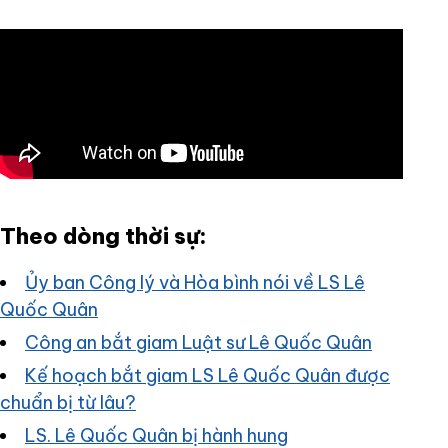
Theo dòng thời sự:
Ủy ban Công lý và Hòa bình nói về LS Lê
Quốc Quân
Công an bắt giam Luật sư Lê Quốc Quân
Kế hoạch bắt giam LS Lê Quốc Quân được
chuẩn bị từ lâu?
LS. Lê Quốc Quân bị hành hung