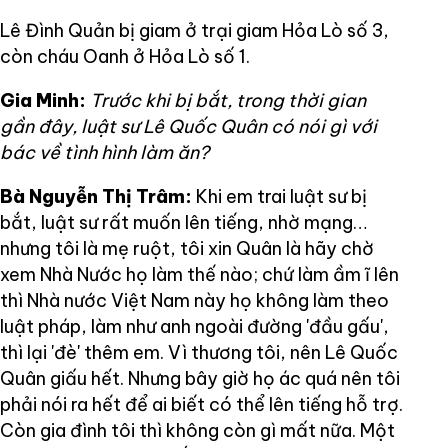
Lê Đình Quản bị giam ở trại giam Hỏa Lò số 3,
còn cháu Oanh ở Hỏa Lò số 1.
Gia Minh:
Trước khi bị bắt, trong thời gian
gần đây, luật sư Lê Quốc Quân có nói gì với
bác về tình hình làm ăn?
Bà Nguyễn Thị Trâm:
Khi em trai luật sư bị
bắt, luật sư rất muốn lên tiếng, nhờ mạng…
nhưng tôi là mẹ ruột, tôi xin Quân là hãy chờ
xem Nhà Nước họ làm thế nào; chứ làm ầm ĩ lên
thì Nhà nước Việt Nam này họ không làm theo
luật pháp, làm như anh ngoài đường 'đầu gấu',
thì lại 'đè' thêm em. Vì thương tôi, nên Lê Quốc
Quân giấu hết. Nhưng bây giờ họ ác quá nên tôi
phải nói ra hết để ai biết có thể lên tiếng hỗ trợ.
Còn gia đình tôi thì không còn gì mất nữa. Một