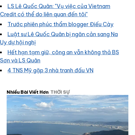
LS Lê Quốc Quân: "Vụ việc của Vietnam
Credit có thể do liên quan đến tôi"
Trước phiên phúc thẩm blogger Điếu Cày
Luật sư Lê Quốc Quân bị ngăn cản sang Na
Uy dự hội nghị
Hết hạn tạm giữ, công an vẫn không thả BS
Sơn và LS Quân
4 TNS Mỹ gặp 3 nhà tranh đấu VN
Nhiều Bài Viết Hơn
THỜI SỰ