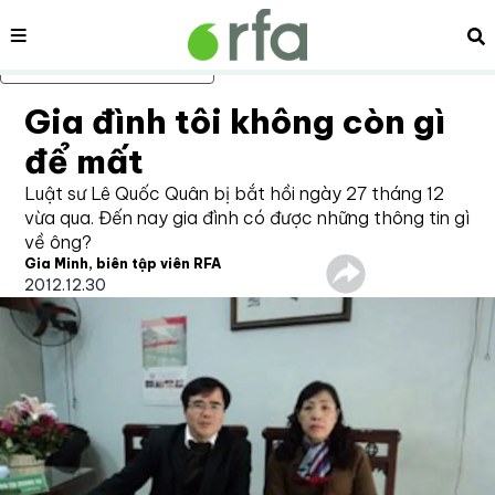
Nội dung
Tì
Bỏ qua nội dung chính
Gia đình tôi không còn gì
để mất
Luật sư Lê Quốc Quân bị bắt hồi ngày 27 tháng 12
vừa qua. Đến nay gia đình có được những thông tin gì
về ông?
Gia Minh, biên tập viên RFA
2012.12.30