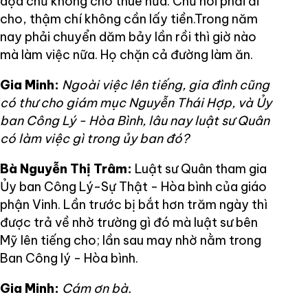
dọa chủ không cho thuê nữa. Chủ nói phải đi
cho, thậm chí không cần lấy tiền.Trong năm
nay phải chuyển dăm bảy lần rồi thì giờ nào
mà làm việc nữa. Họ chặn cả đường làm ăn.
Gia Minh:
Ngoài việc lên tiếng, gia đình cũng
có thư cho giám mục Nguyễn Thái Hợp, và Ủy
ban Công Lý - Hòa Bình, lâu nay luật sư Quân
có làm việc gì trong ủy ban đó?
Bà Nguyễn Thị Trâm:
Luật sư Quân tham gia
Ủy ban Công Lý-Sự Thật - Hòa bình của giáo
phận Vinh. Lần trước bị bắt hơn trăm ngày thì
được trả về nhờ trường gì đó mà luật sư bên
Mỹ lên tiếng cho; lần sau may nhờ nằm trong
Ban Công lý - Hòa bình.
Gia Minh:
Cám ơn bà.