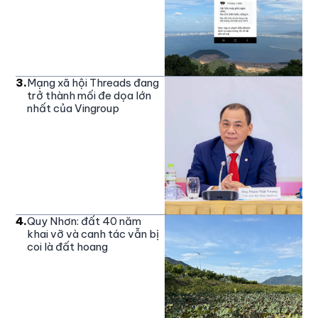
3
.
Mạng xã hội Threads đang
trở thành mối đe dọa lớn
nhất của Vingroup
4
.
Quy Nhơn: đất 40 năm
khai vỡ và canh tác vẫn bị
coi là đất hoang