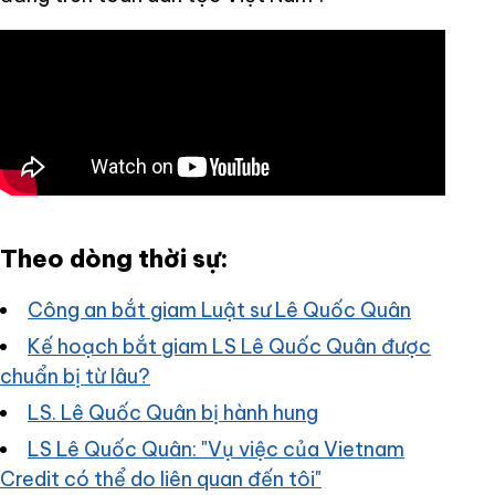
Theo dòng thời sự:
Công an bắt giam Luật sư Lê Quốc Quân
Kế hoạch bắt giam LS Lê Quốc Quân được
chuẩn bị từ lâu?
LS. Lê Quốc Quân bị hành hung
LS Lê Quốc Quân: "Vụ việc của Vietnam
Credit có thể do liên quan đến tôi"