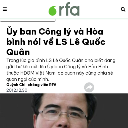
Nội dung
Tì
Bỏ qua nội dung chính
Ủy ban Công lý và Hòa
bình nói về LS Lê Quốc
Quân
Trong lúc gia đình LS Lê Quốc Quân cho biết đang
gởi thư kêu cứu lên Ủy ban Công lý và Hòa Bình
thuộc HĐGM Việt Nam, cơ quan này cũng chia sẻ
quan ngại của mình.
Quỳnh Chi, phóng viên RFA
2012.12.30