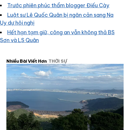
Trước phiên phúc thẩm blogger Điếu Cày
Luật sư Lê Quốc Quân bị ngăn cản sang Na
Uy dự hội nghị
Hết hạn tạm giữ, công an vẫn không thả BS
Sơn và LS Quân
Nhiều Bài Viết Hơn
THỜI SỰ