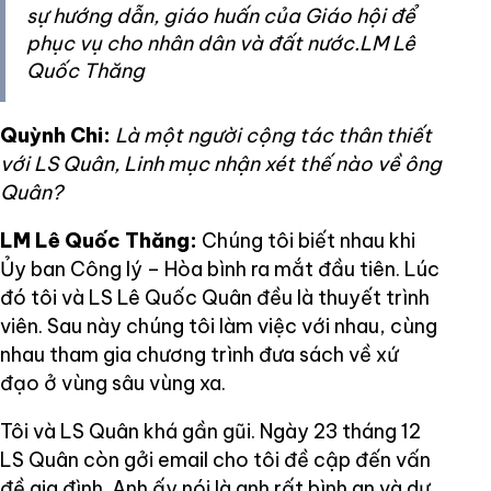
sự hướng dẫn, giáo huấn của Giáo hội để
phục vụ cho nhân dân và đất nước.LM Lê
Quốc Thăng
Quỳnh Chi:
Là một người cộng tác thân thiết
với LS Quân, Linh mục nhận xét thế nào về ông
Quân?
LM Lê Quốc Thăng:
Chúng tôi biết nhau khi
Ủy ban Công lý – Hòa bình ra mắt đầu tiên. Lúc
đó tôi và LS Lê Quốc Quân đều là thuyết trình
viên. Sau này chúng tôi làm việc với nhau, cùng
nhau tham gia chương trình đưa sách về xứ
đạo ở vùng sâu vùng xa.
Tôi và LS Quân khá gần gũi. Ngày 23 tháng 12
LS Quân còn gởi email cho tôi đề cập đến vấn
đề gia đình. Anh ấy nói là anh rất bình an và dự