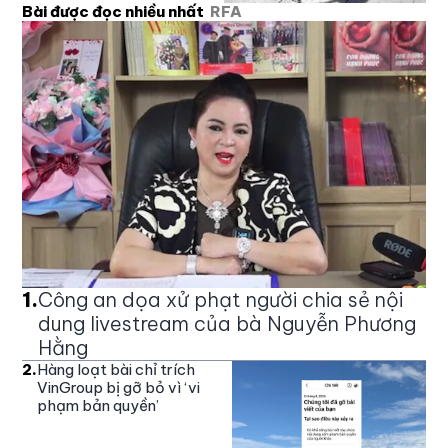
Bài được đọc nhiều nhất
RFA
1
.
Công an dọa xử phạt người chia sẻ nội
dung livestream của bà Nguyễn Phương
Hằng
2
.
Hàng loạt bài chỉ trích
VinGroup bị gỡ bỏ vì ‘vi
phạm bản quyền’