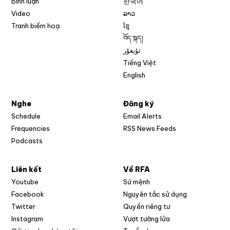
Bình luận
한국어
Video
ລາວ
Tranh biếm hoạ
ខ្មែ
བོད་སྐད།
ئۇيغۇر
Tiếng Việt
English
Nghe
Đăng ký
Schedule
Email Alerts
Opens in new w
Frequencies
RSS News Feeds
Podcasts
Liên kết
Về RFA
Opens in new window
Youtube
Sứ mệnh
Opens in new window
Facebook
Nguyên tắc sử dụng
Opens in new window
Twitter
Quyền riêng tư
Opens in new window
Instagram
Vượt tường lửa
Opens in new window