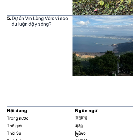
5
.
Dự án Vin Làng Vân: vì sao
dư luận dậy sóng?
Nội dung
Ngôn ngữ
Trong nước
普通话
Thế giới
粤语
Thời Sự
မြန်မာ