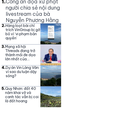
1
.
Công an dọa xử phạt
người chia sẻ nội dung
livestream của bà
Nguyễn Phương Hằng
2
.
Hàng loạt bài chỉ
trích VinGroup bị gỡ
bỏ vì ‘vi phạm bản
quyền’
3
.
Mạng xã hội
Threads đang trở
thành mối đe dọa
lớn nhất của
Vingroup
4
.
Dự án Vin Làng Vân:
vì sao dư luận dậy
sóng?
5
.
Quy Nhơn: đất 40
năm khai vỡ và
canh tác vẫn bị coi
là đất hoang