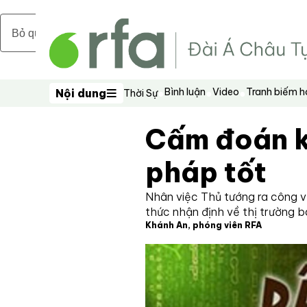
Bỏ qua nội dung chính
Bình luận
Video
Tranh biếm 
Nội dung
Thời Sự
Nội dung
Cấm đoán k
pháp tốt
Nhân việc Thủ tướng ra công v
thức nhận định về thị trường b
Khánh An, phóng viên RFA