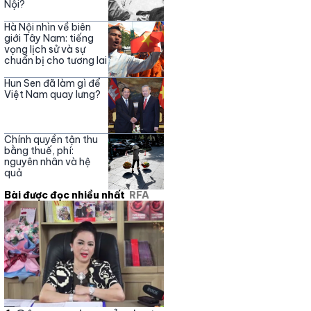
Nội?
Hà Nội nhìn về biên
giới Tây Nam: tiếng
vọng lịch sử và sự
chuẩn bị cho tương lai
Hun Sen đã làm gì để
Việt Nam quay lưng?
Chính quyền tận thu
bằng thuế, phí:
nguyên nhân và hệ
quả
Bài được đọc nhiều nhất
RFA