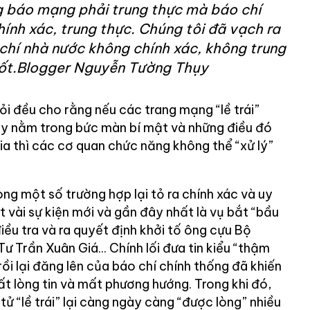
 báo mạng phải trung thực mà báo chí
ính xác, trung thực. Chúng tôi đã vạch ra
chí nhà nước không chính xác, không trung
tốt.Blogger Nguyễn Tường Thụy
ỏi đều cho rằng nếu các trang mạng “lề trái”
ay nằm trong bức màn bí mật và những điều đó
ia thì các cơ quan chức năng không thể “xử lý”
rong một số trường hợp lại tỏ ra chính xác và uy
t vài sự kiện mới và gần đây nhất là vụ bắt “bầu
iều tra và ra quyết định khởi tố ông cựu Bộ
 Trần Xuân Giá... Chính lối đưa tin kiểu “thậm
rồi lại đăng lên của báo chí chính thống đã khiến
t lòng tin và mất phương hướng. Trong khi đó,
tử “lề trái” lại càng ngày càng “được lòng” nhiều