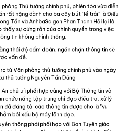
phòng Thủ tướng chính phủ, phiên tòa vừa diễn
n rất nặng dành cho ba cây bút “lề trái” là Điếu
ong Tần và AnhbaSaigon Phan Thanh Hải lại là
o thấy sự cứng rắn của chính quyền trong việc
ông tin không chính thống.
rằng thái độ cấm đoán, ngăn chặn thông tin sẽ
ược vấn đề.
ra từ Văn phòng thủ tướng chính phủ vào ngày
 từ thủ tướng Nguyễn Tấn Dũng.
An chủ trì phối hợp cùng với Bộ Thông tin và
 chức năng tập trung chỉ đạo điều tra, xử lý
n đã đăng tải các thông tin được cho là "vu
nhằm bôi xấu bộ máy lãnh đạo.
ruyền thông phải phối hợp với Ban Tuyên giáo