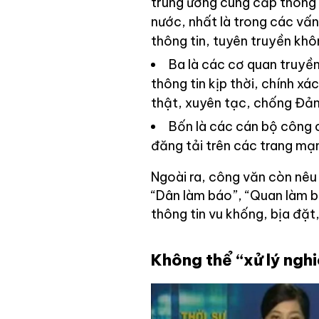
trung ương cung cấp thông t
nước, nhất là trong các vấn
thông tin, tuyên truyền khô
Ba là các cơ quan truyề
thông tin kịp thời, chính x
thật, xuyên tạc, chống Đản
Bốn là các cán bộ công 
đăng tải trên các trang mạ
Ngoài ra, công văn còn nêu 
“Dân làm báo”, “Quan làm b
thông tin vu khống, bịa đặt
Không thể “xử lý nghi