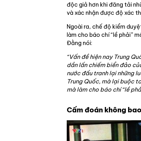
độc giả hơn khi đăng tải n
và xác nhận được độ xác th
Ngoài ra, chế độ kiểm duyệ
làm cho báo chí “lề phải” mấ
Đằng nói:
“Vấn đề hiện nay Trung Quố
dần lấn chiếm biển đảo của
nước đấu tranh lại những lu
Trung Quốc, mà lại buộc ta
mà làm cho báo chí “lề phải
Cấm đoán không bao g