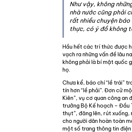
Như vậy, không những
nhà nước cũng phải ch
rất nhiều chuyện báo 
thực, có ý đồ không 
Hầu hết các trí thức được h
vạch ra những vấn đề lâu n
không phải là bí mật quốc g
họ.
Chưa kể, báo chí “lề trái” t
tín hơn “lề phải”. Đơn cử mộ
Kiên”, vụ cơ quan công an đ
trưởng Bộ Kế hoạch – Đầu Tư
thụt”, đăng lên, rút xuống, 
cho người dân hoàn toàn mấ
một số trang thông tin điện 