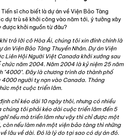
 Tiến sĩ cho biết là dự án về Viện Bảo Tàng
dự trù sẽ khởi công vào năm tới, ý tưởng xây
y được khởi nguồn từ đâu?
khi trả lời cô Hòa Ái, chúng tôi xin đính chính là
dự án Viện Bảo Tàng Thuyền Nhân. Dự án Viện
 Liên Hội Người Việt Canada khởi xướng sau
tổ chức năm 2004. Năm 2004 là kỷ niệm 25 năm
h "4000". Đây là chương trình do thành phố
4000 người tỵ nạn vào Canada. Tháng
hức một cuộc triển lãm.
ịnh chỉ kéo dài 10 ngày thôi, nhưng có nhiều
 chúng tôi phải kéo dài cuộc triển lãm đến 5
nghĩ nếu mà triển lãm như vậy thì chỉ được một
, còn nếu làm nên một viện bảo tàng thì những
i về lâu về dài. Đó là lý do tại sao có dự án đó.