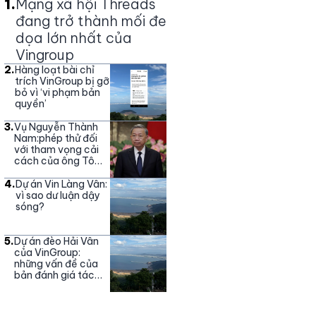
1
.
Mạng xã hội Threads
đang trở thành mối đe
dọa lớn nhất của
Vingroup
2
.
Hàng loạt bài chỉ
trích VinGroup bị gỡ
bỏ vì ‘vi phạm bản
quyền’
3
.
Vụ Nguyễn Thành
Nam:phép thử đối
với tham vọng cải
cách của ông Tô
Lâm
4
.
Dự án Vin Làng Vân:
vì sao dư luận dậy
sóng?
5
.
Dự án đèo Hải Vân
của VinGroup:
những vấn đề của
bản đánh giá tác
động môi trường