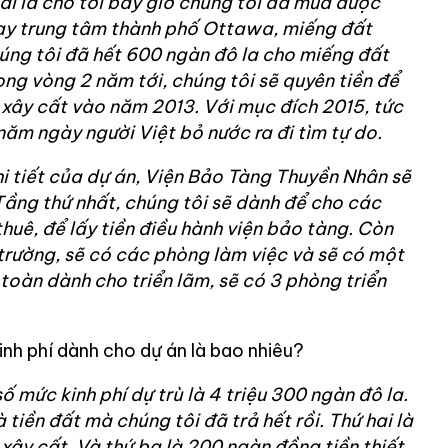
ái là cho tới bây giờ chúng tôi đã mua được
ay trung tâm thành phố Ottawa, miếng đất
úng tôi đã hết 600 ngàn đô la cho miếng đất
rong vòng 2 năm tới, chúng tôi sẽ quyên tiền để
 xây cất vào năm 2013. Với mục đích 2015, tức
năm ngày người Việt bỏ nước ra đi tìm tự do.
chi tiết của dự án, Viện Bảo Tàng Thuyền Nhân sẽ
Tầng thứ nhất, chúng tôi sẽ dành để cho các
huê, để lấy tiền điều hành viện bảo tàng. Còn
 trường, sẽ có các phòng làm việc và sẽ có một
 toàn dành cho triển lãm, sẽ có 3 phòng triển
nh phí dành cho dự án là bao nhiêu?
ố mức kinh phí dự trù là 4 triệu 300 ngàn đô la.
 tiền đất mà chúng tôi đã trả hết rồi. Thứ hai là
 xây cất. Và thứ ba là 200 ngàn đồng tiền thiết