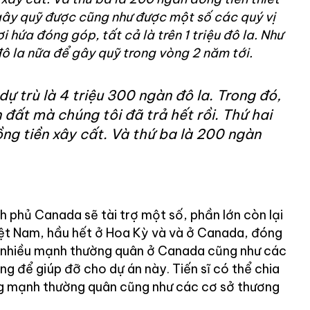
 gây quỹ được cũng như được một số các quý vị
hứa đóng góp, tất cả là trên 1 triệu đô la. Như
đô la nữa để gây quỹ trong vòng 2 năm tới.
dự trù là 4 triệu 300 ngàn đô la. Trong đó,
 đất mà chúng tôi đã trả hết rồi. Thứ hai
ồng tiền xây cất. Và thứ ba là 200 ngàn
 phủ Canada sẽ tài trợ một số, phần lớn còn lại
ệt Nam, hầu hết ở Hoa Kỳ và và ở Canada, đóng
ó nhiều mạnh thường quân ở Canada cũng như các
ng để giúp đỡ cho dự án này. Tiến sĩ có thể chia
ng mạnh thường quân cũng như các cơ sở thương