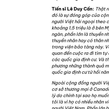
Tiến sĩ Lê Duy Cấn:
Thật r
đó là sự đóng góp của cộn
người Việt hải ngoại theo c
khoảng 1,5 triệu là ở bên 
ngàn, phần lớn là thuyền nh
thuyền nhân hay có thân n
trong viện bảo tàng này. Với
quan đến cuộc ra đi tìm tự
các quốc gia định cư. Và th
phương những thành quả m
quốc gia định cư từ hồi nă
Ngoài cộng đồng người Việt
cơ sở thương mại ở Canada
lý do chính tại sao họ muố
tôi là vì họ có nhiều nhân v
người Việt Nam. Phần lớn bà