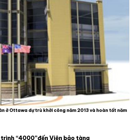
n ở Ottawa dự trù khởi công năm 2013 và hoàn tất năm
ens in new window
 trình “4000”đến Viện bảo tàng