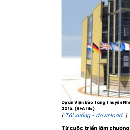
Dự án Viện Bảo Tàng Thuyền Nhâ
2015.
(RFA file)
[
Tải xuống - download
Op
]
Từ cuộc triển lãm chương