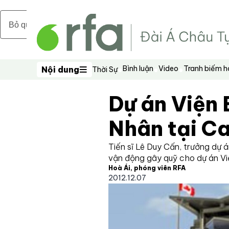
Bỏ qua nội dung chính
Bình luận
Video
Tranh biếm 
Nội dung
Thời Sự
Nội dung
Dự án Viện
Nhân tại C
Tiến sĩ Lê Duy Cấn, trưởng dự
vận động gây quỹ cho dự án V
Hoà Ái, phóng viên RFA
2012.12.07