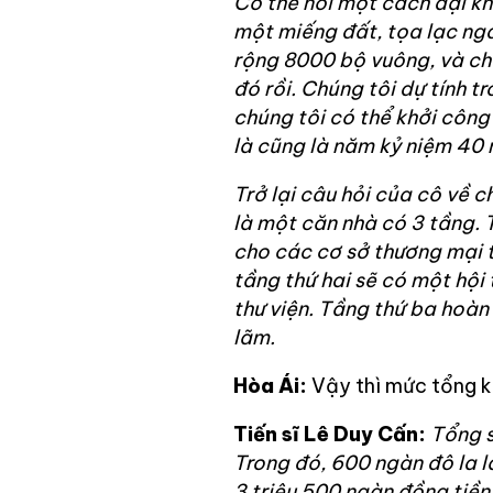
Có thể nói một cách đại kh
một miếng đất, tọa lạc ng
rộng 8000 bộ vuông, và ch
đó rồi. Chúng tôi dự tính t
chúng tôi có thể khởi công
là cũng là năm kỷ niệm 40 
Trở lại câu hỏi của cô về 
là một căn nhà có 3 tầng. 
cho các cơ sở thương mại t
tầng thứ hai sẽ có một hội
thư viện. Tầng thứ ba hoàn
lãm.
Hòa Ái:
Vậy thì mức tổng ki
Tiến sĩ Lê Duy Cấn:
Tổng s
Trong đó, 600 ngàn đô la là
3 triệu 500 ngàn đồng tiền