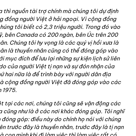
a thì nguồn tài trợ chính mà chúng tôi dự định
g đồng người Việt ở hải ngoại. Vì cộng đồng
húng tôi biết có 2,3 triệu người. Trong đó vào
Mỹ, bên Canada có 200 ngàn, bên Úc trên 200
ân. Chúng tôi hy vọng là các quý vị hồi xưa là
hân là thuyền nhân cũng có thể đóng góp vào
 mục đích để lưu lại những sự kiện lịch sử liên
 do của người Việt tị nạn và sự đón nhận của
ứ hai nữa là để trình bày với người dân địa
à cộng đồng người Việt đã đóng góp vào các
m 1975.
 tại các nơi, chúng tôi cũng sẽ vận động các
 cũng như là ở các nơi khác đóng góp. Tôi nghĩ
n đóng góp: điều này do chính họ nói với chúng
iên trước đây là thuyền nhân, trước đây là tị nạn
 con mình khi đi làm việc thì làm việc rất có