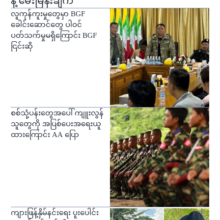
နဲ့ မေးမြန်းချက်
လူကုန်ကူးမှုတွေမှာ BGF
ခေါင်းဆောင်တွေ ပါဝင်
ပတ်သက်မှုမရှိကြောင်း BGF
ငြင်းဆို
စစ်သုံ့ပန်းတွေအပေါ် ကျူးလွန်
သူတွေကို အပြစ်ပေးအရေးယူ
ထားကြောင်း AA ပြော
ကျားဖြန့်နှိမ်နင်းရေး ပူးပေါင်း