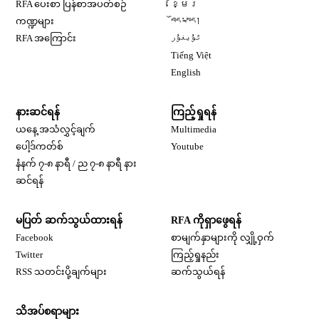
Opens in new window
RFA ပေးစာ ပြန်စာအပတ်စဉ်
ខ្មែរ
Opens in new window
ကဏ္ဍများ
བོད་སྐད།
Opens in new window
RFA အကြောင်း
ئۇيغۇر
Opens in new window
Tiếng Việt
Opens in new window
English
နားဆင်ရန်
ကြည့်ရှုရန်
ယနေ့ အသံလွှင့်ချက်
Multimedia
Opens in new window
ပေါ့ဒ်ကတ်စ်
Youtube
နံနက် ၇-၈ နာရီ / ည ၇-၈ နာရီ နား
Opens in new window
ဆင်ရန်
မပြတ် ဆက်သွယ်ထားရန်
RFA ကိုရှာဖွေရန်
Opens in new window
Facebook
စာမျက်နှာများကို လျှို့ဝှက်
Opens in new window
Twitter
ကြည့်ရှုနည်း
RSS သတင်းပို့ချက်များ
ဆက်သွယ်ရန်
သိအပ်စရာများ