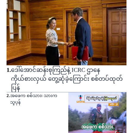
1
.
ဒေါ်အောင်ဆန်းစုကြည်နဲ့ ICRC ဌာနေ
ကိုယ်စားလှယ် တွေ့ဆုံခဲ့ကြောင်း စစ်တပ်ထုတ်
ပြန်
2
.
အဖေက စစ်သား၊ သားက
သူပုန်