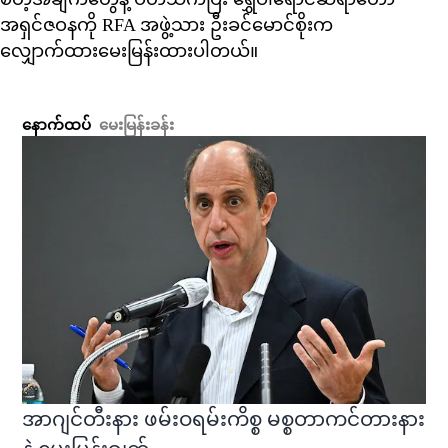
အရှင်ဇဝနကို RFA အဖွဲ့သား ဦးခင်မောင်စိုးက
လျှောက်ထားမေးမြန်းထားပါတယ်။
နောက်ထပ်
မေးမြန်းခန်း
အာဂျင်တီးနား ဖမ်းဝရမ်းကိစ္စ မစ္စတာကင်တားနား