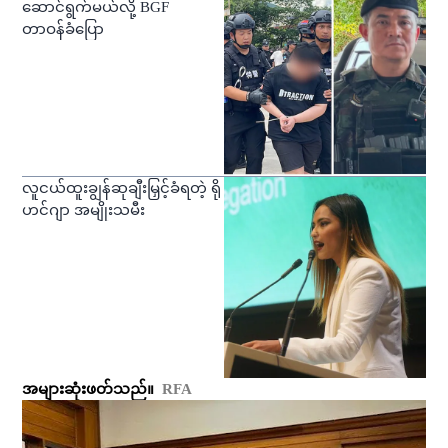
ဆောင်ရွက်မယ်လို့ BGF
တာဝန်ခံပြော
လူငယ်ထူးချွန်ဆုချီးမြှင့်ခံရတဲ့ ရို
ဟင်ဂျာ အမျိုးသမီး
အများဆုံးဖတ်သည်။
RFA