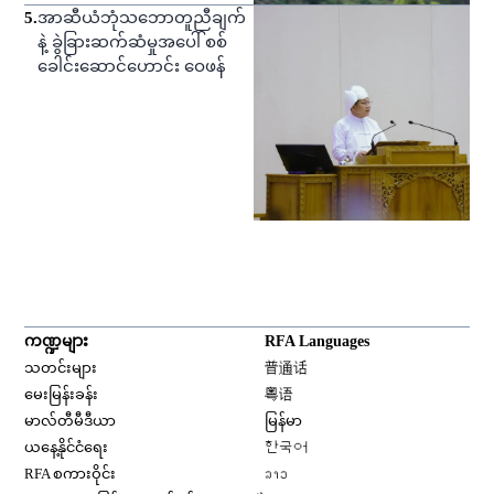
5
.
အာဆီယံဘုံသဘောတူညီချက်
နဲ့ ခွဲခြားဆက်ဆံမှုအပေါ် စစ်
ခေါင်းဆောင်ဟောင်း ဝေဖန်
ကဏ္ဍများ
RFA Languages
Opens in new window
သတင်းများ
普通话
Opens in new window
မေးမြန်းခန်း
粤语
Opens in new window
မာလ်တီမီဒီယာ
မြန်မာ
Opens in new window
ယနေ့နိုင်ငံရေး
한국어
Opens in new window
RFA စကားဝိုင်း
ລາວ