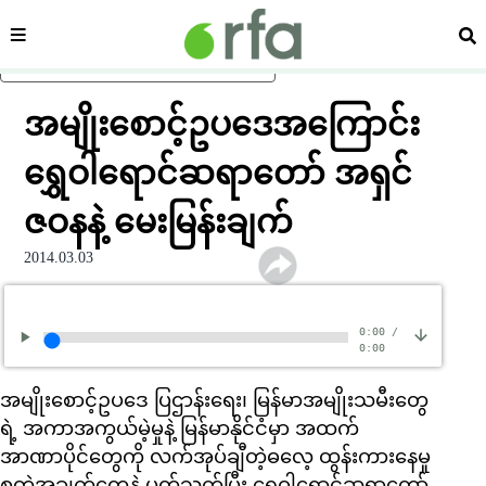
ကဏ္ဍ
ရှာ
ပင်မအကြောင်းအရာသို့ ကျော်ရန်
အမျိုးစောင့်ဥပဒေအကြောင်း
ရွှေဝါရောင်ဆရာတော် အရှင်
ဇဝနနဲ့ မေးမြန်းချက်
2014.03.03
0:00
/
0:00
အမျိုးစောင့်ဥပဒေ ပြဌာန်းရေး၊ မြန်မာအမျိုးသမီးတွေ
ရဲ့ အကာအကွယ်မဲ့မှုနဲ့ မြန်မာနိုင်ငံမှာ အထက်
အာဏာပိုင်တွေကို လက်အုပ်ချီတဲ့ဓလေ့ ထွန်းကားနေမှု
စတဲ့အချက်တွေနဲ့ ပတ်သက်ပြီး ရွှေဝါရောင်ဆရာတော်