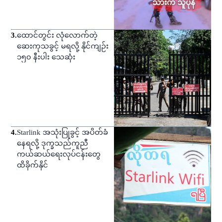
3
.
ထောင်တွင်း လုံလောက်တဲ့
ဆေးကုသခွင့် မရလို့ နိုင်ကျဉ်း
၁၅၀ နီးပါး သေဆုံး
4
.
Starlink အသုံးပြုခွင့် အပိတ်ခံ
နေရလို့ ဒုက္ခသည်ကူညီ
ကယ်ဆယ်ရေးလုပ်ငန်းတွေ
ထိခိုက်နိုင်