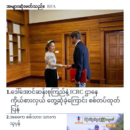
အများဆုံးဖတ်သည်။
RFA
1
.
ဒေါ်အောင်ဆန်းစုကြည်နဲ့ ICRC ဌာနေ
ကိုယ်စားလှယ် တွေ့ဆုံခဲ့ကြောင်း စစ်တပ်ထုတ်
ပြန်
2
.
အဖေက စစ်သား၊ သားက
သူပုန်