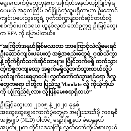
ရွေးကောက်ပွဲတွေတုန်းက အကြိတ်အနယ်ယှဉ်ပြိုင်ခဲ့ရ
ပေမယ့် အခုတကြိမ် ဝင်ပြိုင်တဲ့သူမရှိတာဟာ ဦးဆောင်
ကျင်းပပေးသူတွေရဲ့ ဂုဏ်သိက္ခာနဲ့သက်ဆိုင်တယ်လို့
စစ်ကိုင်းဖက်ဒရယ် ယူနစ်လွှတ် တော်ဥက္ကဌ ဦးမြင့်ထွေး
က RFA ကို ပြောပါတယ်။
“အကြိတ်အနယ်ဖြစ်မလာတာ ဘာကြောင့်လဲလို့မေးရင်
ဦးဆောင်ကျင်းပပေးတဲ့ အဖွဲ့အစည်းတွေရဲ့ ဂုဏ်သိက္ခာ
နဲ့ တိုက်ရိုက်သက်ဆိုင်တာဗျာ။ ပြိုင်ဘက်မရှိ တက်သွား
တဲ့ကိစ္စကကျတော့ အရှက်မရှိလို့တက်သွားတယ်လို့ပဲ
မှတ်ချက်ပေးရမှာပေါ့။ လွှတ်တော်ထဲသွားရင်ရော ဒီလူ
တွေကရော ငါတို့က ပြည်သူ့ Mandate လို့ ကိုယ့်ကိုယ်
ကို ယုံကြည်ရဲ့လား လို့ပြန်မေးစရာရှိတယ်”
ဦးမြင့်ထွေးဟာ ၂၀၁၅ နဲ့ ၂၀၂၀ ခုနှစ်
အထွေထွေရွေးကောက်ပွဲတွေမှာ အမျိုးသားဒီမို ကရေစီ
အဖွဲ့ချုပ် (NLD) ပါတီရဲ့ ရေဦးမြို့နယ် မဲဆန္ဒနယ်
အမှတ်(၂)က တိုင်းဒေသကြီး လွှတ်တော်ကိုယ်စားလှယ်