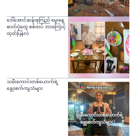
ဒေါ်အောင်ဆန်းစုကြည် မွေးနေ့
ဓာတ်ပုံတွေ စစ်တပ် ဘာကြောင့်
ထုတ်ပြန်လဲ
သမီးကောင်းတစ်ယောက်ရဲ့
ချွေးစက်ကျသံများ