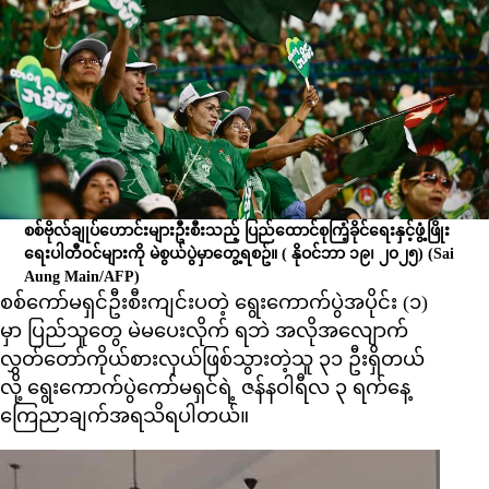
စစ်ဗိုလ်ချုပ်ဟောင်းများဦးစီးသည့် ပြည်ထောင်စုကြံ့ခိုင်ရေးနှင့်ဖွံ့ဖြိုး
ရေးပါတီဝင်များကို မဲစွယ်ပွဲမှာတွေ့ရစဥ်။ ( နိုဝင်ဘာ ၁၉၊ ၂၀၂၅)
(Sai
Aung Main/AFP)
စစ်ကော်မရှင်ဦးစီးကျင်းပတဲ့ ရွေးကောက်ပွဲအပိုင်း (၁)
မှာ ပြည်သူတွေ မဲမပေးလိုက် ရဘဲ အလိုအလျောက်
လွှတ်တော်ကိုယ်စားလှယ်ဖြစ်သွားတဲ့သူ ၃၁ ဦးရှိတယ်
လို့ ရွေးကောက်ပွဲကော်မရှင်ရဲ့ ဇန်နဝါရီလ ၃ ရက်နေ့
ကြေညာချက်အရသိရပါတယ်။