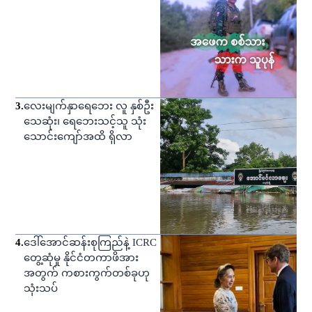
3
.
လေးမျက်နှာရေဘေး လူ နှစ်ဦး
သေဆုံး၊ ရေဘေးသင့်သူ သုံး
သောင်းကျော်အထိ ရှိလာ
4
.
ဒေါ်အောင်ဆန်းစုကြည်နဲ့ ICRC
တွေ့ဆုံမှု နိုင်ငံတကာဖိအား
အတွက် ကစားကွက်တစ်ခုဟု
သုံးသပ်