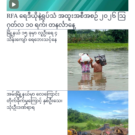
RFA ရေဒီယိုနဲ့ရုပ်သံ အထူးအစီအစဉ် ၂ဝ၂၆ သြ
ဂုတ်လ ၁၀ ရက်၊ တနင်္လာနေ့
မြို့နယ် ၁၅ ခုမှာ လူဦးရေ ၄
သိန်းကျော် ရေဘေးသင့်နေ
အမ်းမြို့နယ်မှာ လေကြောင်း
တိုက်ခိုက်မှုကြောင့် နှစ်ဦးသေ၊
သုံးဦးဒဏ်ရာရ