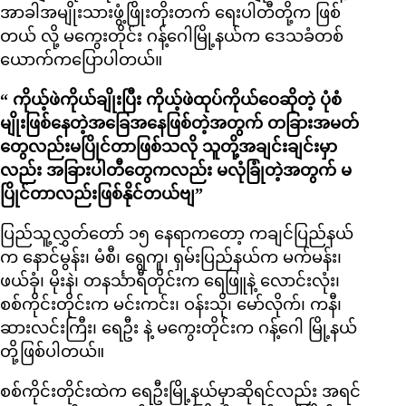
အာခါအမျိုးသားဖွံ့ဖြိုးတိုးတက် ရေးပါတီတို့က ဖြစ်
တယ် လို့ မကွေးတိုင်း ဂန့်ဂေါမြို့နယ်က ဒေသခံတစ်
ယောက်ကပြောပါတယ်။
“ ကိုယ့်ဖဲကိုယ်ချိုးပြီး ကိုယ့်ဖဲထုပ်ကိုယ်ဝေဆိုတဲ့ ပုံစံ
မျိုးဖြစ်နေတဲ့အခြေအနေဖြစ်တဲ့အတွက် တခြားအမတ်
တွေလည်းမပြိုင်တာဖြစ်သလို သူတို့အချင်းချင်းမှာ
လည်း အခြားပါတီတွေကလည်း မလုံခြုံတဲ့အတွက် မ
ပြိုင်တာလည်းဖြစ်နိုင်တယ်ဗျ”
ပြည်သူ့လွှတ်တော် ၁၅ နေရာကတော့ ကချင်ပြည်နယ်
က နောင်မွန်း၊ မံစီ၊ ရွေကူ၊ ရှမ်းပြည်နယ်က မက်မန်း၊
ဖယ်ခုံ၊ မိုးနဲ၊ တနင်္သာရီတိုင်းက ရေဖြူနဲ့ လောင်းလုံး၊
စစ်ကိုင်းတိုင်းက မင်းကင်း၊ ဝန်းသို၊ မော်လိုက်၊ ကနီ၊
ဆားလင်းကြီး၊ ရေဦး နဲ့ မကွေးတိုင်းက ဂန့်ဂေါ မြို့နယ်
တို့ဖြစ်ပါတယ်။
စစ်ကိုင်းတိုင်းထဲက ရေဦးမြို့နယ်မှာဆိုရင်လည်း အရင်