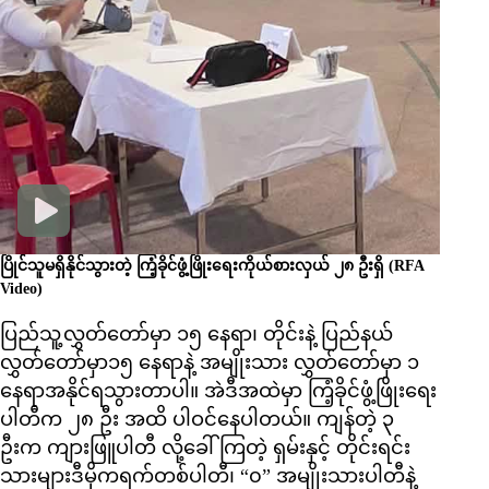
ပြိုင်သူမရှိနိုင်သွားတဲ့ ကြံ့ခိုင်ဖွံ့ဖြိုး‌ရေးကိုယ်စားလှယ် ၂၈ ဦးရှိ
(RFA
Video)
ပြည်သူ့လွှတ်တော်မှာ ၁၅ နေရာ၊ တိုင်းနဲ့ ပြည်နယ်
လွှတ်တော်မှာ၁၅ နေရာနဲ့ အမျိုးသား လွှတ်တော်မှာ ၁
နေရာအနိုင်ရသွားတာပါ။ အဲဒီအထဲမှာ ကြံ့ခိုင်ဖွံ့ဖြိုးရေး
ပါတီက ၂၈ ဦး အထိ ပါဝင်နေပါတယ်။ ကျန်တဲ့ ၃
ဦးက ကျားဖြူပါတီ လို့ခေါ်ကြတဲ့ ရှမ်းနှင့် တိုင်းရင်း
သားများဒီမိုကရက်တစ်ပါတီ၊ “၀” အမျိုးသားပါတီနဲ့