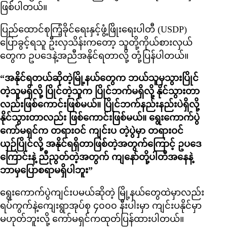
ဖြစ်ပါတယ်။
ပြည်ထောင်စုကြံ့ခိုင်ရေးနှင့်ဖွံ့ဖြိုးရေးပါတီ (USDP)
ပြောခွင့်ရသူ ဦးလှသိန်းကတော့ သူတို့ကိုယ်စားလှယ်
တွေက ဥပဒေနဲ့အညီအနိုင်ရတာလို့ တုံ့ပြန်ပါတယ်။
“အနိုင်ရတယ်ဆိုတဲ့မြို့နယ်တွေက ဘယ်သူမှသွားပြိုင်
တဲ့သူမရှိလို့ ပြိုင်တဲ့သူက ပြိုင်ဘက်မရှိလို့ နိုင်သွားတာ
လည်းဖြစ်ကောင်းဖြစ်မယ်။ ပြိုင်ဘက်နည်းနည်းပဲရှိလို့
နိုင်သွားတာလည်း ဖြစ်ကောင်းဖြစ်မယ်။ ရွေးကောက်ပွဲ
ကော်မရှင်က တရားဝင် ကျင်းပ တဲ့ပွဲမှာ တရားဝင်
ယှဉ်ပြိုင်လို့ အနိုင်ရရှိတာဖြစ်တဲ့အတွက်ကြောင့် ဥပဒေ
ကြောင်းနဲ့ ညီညွတ်တဲ့အတွက် ကျနော်တို့ပါတီအနေနဲ့
ဘာမှပြောစရာမရှိပါဘူး”
ရွေးကောက်ပွဲကျင်းပမယ်ဆိုတဲ့ မြို့နယ်တွေထဲမှာလည်း
ရပ်ကွက်နဲ့ကျေးရွာအုပ်စု ၄၀၀၀ နီးပါးမှာ ကျင်းပနိုင်မှာ
မဟုတ်ဘူးလို့ ကော်မရှင်ကထုတ်ပြန်ထားပါတယ်။