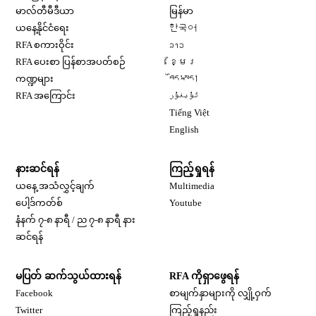
Opens in new window
မာလ်တီမီဒီယာ
မြန်မာ
Opens in new window
ယနေ့နိုင်ငံရေး
한국어
Opens in new window
RFA စကားဝိုင်း
ລາວ
Opens in new window
RFA ပေးစာ ပြန်စာအပတ်စဉ်
ខ្មែរ
Opens in new window
ကဏ္ဍများ
བོད་སྐད།
Opens in new window
RFA အကြောင်း
ئۇيغۇر
Opens in new window
Tiếng Việt
Opens in new window
English
နားဆင်ရန်
ကြည့်ရှုရန်
ယနေ့ အသံလွှင့်ချက်
Multimedia
Opens in new window
ပေါ့ဒ်ကတ်စ်
Youtube
နံနက် ၇-၈ နာရီ / ည ၇-၈ နာရီ နား
Opens in new window
ဆင်ရန်
မပြတ် ဆက်သွယ်ထားရန်
RFA ကိုရှာဖွေရန်
Opens in new window
Facebook
စာမျက်နှာများကို လျှို့ဝှက်
Opens in new window
Twitter
ကြည့်ရှုနည်း