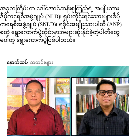
အခုတကြိမ်ဟာ ဒေါ်အောင်ဆန်းစုကြည်ရဲ့ အမျိုးသား
ဒီမိုကရေစီအဖွဲ့ချုပ် (NLD)၊ ရှမ်းတိုင်းရင်းသားများဒီမို
ကရေစီအဖွဲ့ချုပ် (SNLD)၊ ရခိုင်အမျိုးသားပါတီ (ANP)
စတဲ့ ရွေးကောက်ပွဲတိုင်းမှာအများဆုံးနိုင်ခဲ့တဲ့ပါတီတွေ
မပါတဲ့ ရွေးကောက်ပွဲဖြစ်ပါတယ်။
နောက်ထပ်
သတင်းများ