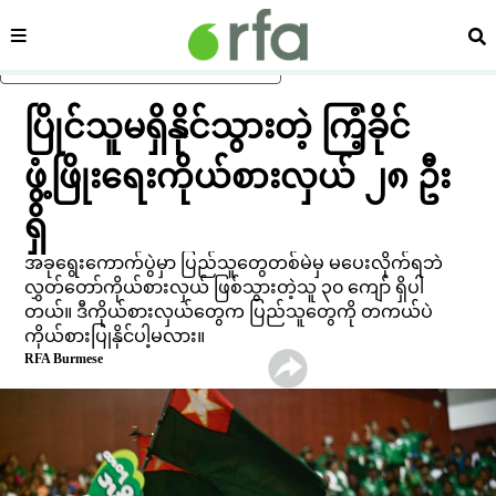
ကဏ္ဍ
ရှာ
ပင်မအကြောင်းအရာသို့ ကျော်ရန်
ပြိုင်သူမရှိနိုင်သွားတဲ့ ကြံ့ခိုင်
ဖွံ့ဖြိုး‌ရေးကိုယ်စားလှယ် ၂၈ ဦး
ရှိ
အခုရွေးကောက်ပွဲမှာ ပြည်သူတွေတစ်မဲမှ မပေးလိုက်ရဘဲ
လွှတ်တော်ကိုယ်စားလှယ် ဖြစ်သွားတဲ့သူ ၃၀ ကျော် ရှိပါ
တယ်။ ဒီကိုယ်စားလှယ်တွေက ပြည်သူတွေကို တကယ်ပဲ
ကိုယ်စားပြုနိုင်ပါ့မလား။
RFA Burmese