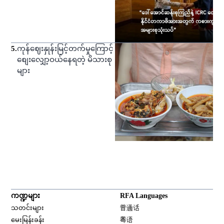
5
.
ကုန်ဈေးနှုန်းမြင့်တက်မှုကြောင့်
စျေးလျှော့ဝယ်နေရတဲ့ မိသားစု
များ
ကဏ္ဍများ
RFA Languages
Opens in new window
သတင်းများ
普通话
Opens in new window
မေးမြန်းခန်း
粤语