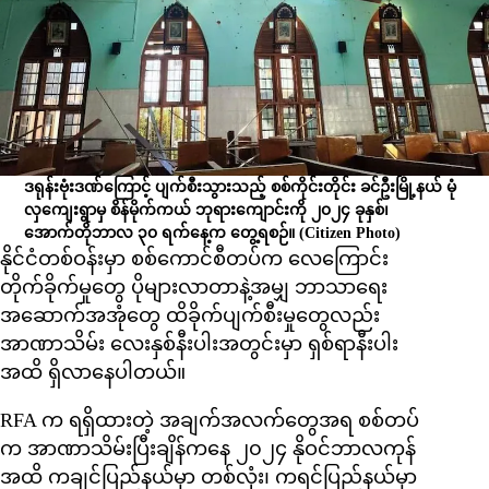
ဒရုန်းဗုံးဒဏ်ကြောင့် ပျက်စီးသွားသည့် စစ်ကိုင်းတိုင်း ခင်ဦးမြို့နယ် မုံ
လှကျေးရွာမှ စိန်မိုက်ကယ် ဘုရားကျောင်းကို ၂၀၂၄ ခုနှစ်၊
အောက်တိုဘာလ ၃၀ ရက်နေ့က တွေ့ရစဉ်။
(Citizen Photo)
နိုင်ငံတစ်ဝန်းမှာ စစ်ကောင်စီတပ်က လေကြောင်း
တိုက်ခိုက်မှုတွေ ပိုများလာတာနဲ့အမျှ ဘာသာရေး
အဆောက်အအုံတွေ ထိခိုက်ပျက်စီးမှုတွေလည်း
အာဏာသိမ်း လေးနှစ်နီးပါးအတွင်းမှာ ရှစ်ရာနီးပါး
အထိ ရှိလာနေပါတယ်။
RFA က ရရှိထားတဲ့ အချက်အလက်တွေအရ စစ်တပ်
က အာဏာသိမ်းပြီးချိန်ကနေ ၂၀၂၄ နိုဝင်ဘာလကုန်
အထိ ကချင်ပြည်နယ်မှာ တစ်လုံး၊ ကရင်ပြည်နယ်မှာ