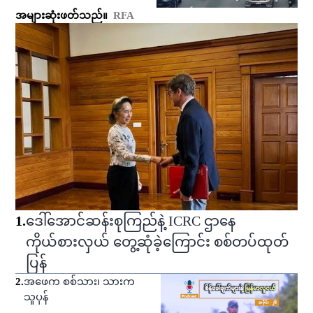
အများဆုံးဖတ်သည်။
RFA
1
.
ဒေါ်အောင်ဆန်းစုကြည်နဲ့ ICRC ဌာနေ
ကိုယ်စားလှယ် တွေ့ဆုံခဲ့ကြောင်း စစ်တပ်ထုတ်
ပြန်
2
.
အဖေက စစ်သား၊ သားက
သူပုန်