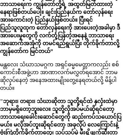
ဘာသာရေးက ကျွန်တော်တို့ရဲ့ အထွတ်မြတ်ထားတဲ့
နေရာဖြစ်တယ်ပေါ့။ ချင်းပြည်နယ်က တော်လှန်ရေး
အားကောင်းတဲ့ ပြည်နယ်ဖြစ်တယ်။ ပြီးရင်
ပြည်သူလူထုက တော်လှန်ရေးကို အားပေးတဲ့အခါမှာ ဒီ
အားပေးမှုတွေကို လက်တုံ့ပြန်တဲ့အနေနဲ့ ဘာသာရေး
အဆောက်အအုံကို တမင်ရည်ရွယ်ပြီး တိုက်ခိုက်တာလို့
ကျွန်တော်က မြင်တယ်”
မန္တလေး သံဃာသမဂ္ဂက အရှင်ဓမ္မမေတ္တာကလည်း စစ်
ကောင်းစီအဖွဲ့ဟာ အာဏာလက်မလွှတ်ရအောင် ဘာမ
ဆိုလုပ်နေတဲ့ အနေအထားမျိုးတွေ့နေရတယ်လို့ မိန့်ပါ
တယ်။
"ဘုရား၊ တရား၊ သံဃာဆိုတာ သူတို့ရင်ထဲ နှလုံးထဲမှာ
ဘာမှမရှိတော့ဘူးလေ။ သူတို့လိုအပ်မယ်ဆိုရင်တော့
ဘာသာရေးခေါင်းဆောင်တွေကို ဆည်းကပ်သယောင်ပြ
မယ်။ မလိုအပ်ဘူးဆိုရင်တော့ အခုလိုပဲ လေကြောင်းနဲ့
ဗုံးကြဲတိုက်ခိုက်တာတွေ၊ သပ်သပ်မဲ့ မီးရှို့ဖျက်ဆီးတာ