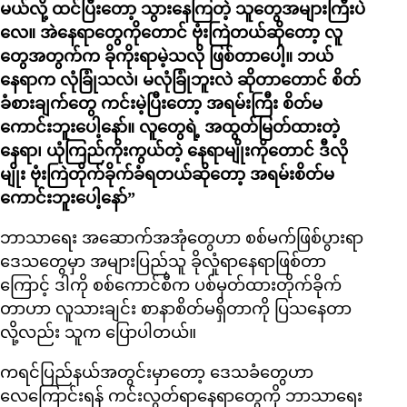
မယ်လို့ ထင်ပြီးတော့ သွားနေကြတဲ့ သူတွေအများကြီးပဲ
လေ။ အဲနေရာတွေကိုတောင် ဗုံးကြဲတယ်ဆိုတော့ လူ
တွေအတွက်က ခိုကိုးရာမဲ့သလို ဖြစ်တာပေါ့။ ဘယ်
နေရာက လုံခြုံသလဲ၊ မလုံခြုံဘူးလဲ ဆိုတာတောင် စိတ်
ခံစားချက်တွေ ကင်းမဲ့ပြီးတော့ အရမ်းကြီး စိတ်မ
ကောင်းဘူးပေါ့နော်။ လူတွေရဲ့ အထွတ်မြတ်ထားတဲ့
နေရာ၊ ယုံကြည်ကိုးကွယ်တဲ့ နေရာမျိုးကိုတောင် ဒီလို
မျိုး ဗုံးကြဲတိုက်ခိုက်ခံရတယ်ဆိုတော့ အရမ်းစိတ်မ
ကောင်းဘူးပေါ့နော်”
ဘာသာရေး အဆောက်အအုံတွေဟာ စစ်မက်ဖြစ်ပွားရာ
ဒေသတွေမှာ အများပြည်သူ ခိုလှုံရာနေရာဖြစ်တာ
ကြောင့် ဒါကို စစ်ကောင်စီက ပစ်မှတ်ထားတိုက်ခိုက်
တာဟာ လူသားချင်း စာနာစိတ်မရှိတာကို ပြသနေတာ
လို့လည်း သူက ပြောပါတယ်။
ကရင်ပြည်နယ်အတွင်းမှာတော့ ဒေသခံတွေဟာ
လေကြောင်းရန် ကင်းလွတ်ရာနေရာတွေကို ဘာသာရေး