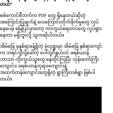
တယ်”
စစ်ကောင်စီဘက်က PDF တွေ ရှိနေတယ်ဆိုတဲ့
အကြောင်းပြချက်နဲ့ လေကြောင်းတိုက်ခိုက်မှုတွေ လုပ်
နေပေမဲ့ မြေပြင်မှာတော့ ကာကွယ်ရေးတပ်တွေ လှုပ်ရှား
နေတာ မရှိဘူးလို့ သူကဆိုပါတယ်။
အိမ်ခြေ ခုနစ်ရာခန့်ရှိတဲ့ မုံလှရွာမှာ အိမ်ခြေ နှစ်ရာကျော်
က ဘရင်ဂျီလို့ခေါ်တဲ့ ပေါ်တူဂီနွယ်ဝင် ခရစ်ယာန်
ဘာသာ ကိုးကွယ်သူတွေ နေထိုင်ကြပြီး ဘုန်းတော်ကြီး
ကျောင်း၊ ခရစ်ယာန်ဘုရားကျောင်းနဲ့
အထက်တန်းကျောင်းတွေရှိတဲ့ ရွာကြီးတစ်ရွာ ဖြစ်ပါ
တယ်။