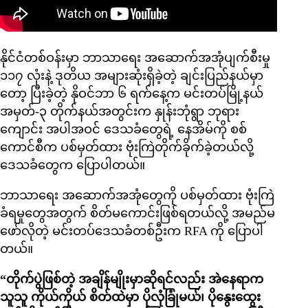
နိုင်ငံတစ်ဝန်းမှာ ဘာသာရေး အဆောက်အအုံပျက်စီးမှု
၁၁၇ လုံးနဲ့ ဒုတိယ အများဆုံးရှိခဲ့တဲ့ ချင်းပြည်နယ်မှာ
တော့ ပြီးခဲ့တဲ့ နိုဝင်ဘာ ၆ ရက်နေ့က မင်းတပ်မြို့နယ်
အမှတ်-၃ တိုက်နယ်အတွင်းက နှုန်းဘုံရွာ ဘုရား
ကျောင်း အပါအဝင် ဒေသခံတွေရဲ့ နေအိမ်ကို စစ်
ကောင်စီက ပစ်မှတ်ထား ဗုံးကြဲတိုက်ခိုက်ခဲ့တယ်လို့
ဒေသခံတွေက ပြောပါတယ်။
ဘာသာရေး အဆောက်အအုံတွေကို ပစ်မှတ်ထား ဗုံးကြဲ
ခံရမှုတွေအတွက် စိတ်မကောင်းဖြစ်ရတယ်လို့ အမည်မ
ဖော်လိုတဲ့ မင်းတပ်ဒေသခံတစ်ဦးက RFA ကို ပြောပါ
တယ်။
“တိုက်ပွဲဖြစ်တဲ့ အချိန်မျိုးမှာဆိုရင်လည်း အဲနေရာက
သူသူ ကိုယ်ကိုယ် စိတ်ထဲမှာ ပိုလုံခြုံမယ်၊ ပိုနွေးထွေး