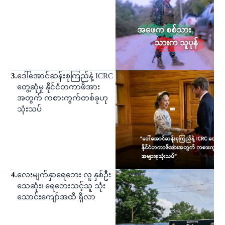
3
.
ဒေါ်အောင်ဆန်းစုကြည်နဲ့ ICRC
တွေ့ဆုံမှု နိုင်ငံတကာဖိအား
အတွက် ကစားကွက်တစ်ခုဟု
သုံးသပ်
4
.
လေးမျက်နှာရေဘေး လူ နှစ်ဦး
သေဆုံး၊ ရေဘေးသင့်သူ သုံး
သောင်းကျော်အထိ ရှိလာ