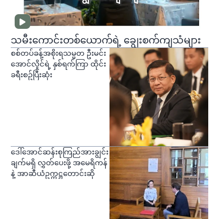
သမီးကောင်းတစ်ယောက်ရဲ့ ချွေးစက်ကျသံများ
စစ်တပ်ခန့်အစိုးရသမ္မတ ဦးမင်း
အောင်လှိုင်ရဲ့ နှစ်ရက်ကြာ ထိုင်း
ခရီးစဥ်ပြီးဆုံး
ဒေါ်အောင်ဆန်းစုကြည်အားချွင်း
ချက်မရှိ လွှတ်ပေးဖို့ အမေရိကန်
နဲ့ အာဆီယံဥက္ကဋ္ဌတောင်းဆို