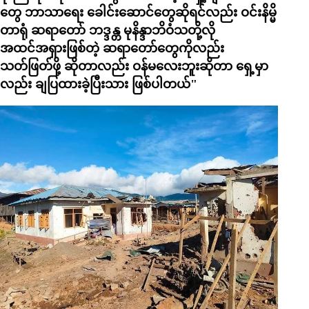
တွေ ဘာသာရေး ခေါင်းဆောင်တွေဆိုရင်လည်း ဝင်းနိမ္မိ
တာရုံ ဆရာတော် ဘဒ္ဒန္တ မုနိန္ဒာဘိဝံသတို့လို
အထင်အရှားဖြစ်တဲ့ ဆရာတော်တွေကိုလည်း
သတ်ဖြတ်ဖို့ ဆိုတာလည်း ဝန်မလေးဘူးဆိုတာ ရှေ့မှာ
လည်း ချပြထားခဲ့ပြီးသား ဖြစ်ပါတယ်"