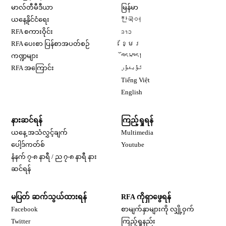
Opens in new window
မာလ်တီမီဒီယာ
မြန်မာ
Opens in new window
ယနေ့နိုင်ငံရေး
한국어
Opens in new window
RFA စကားဝိုင်း
ລາວ
Opens in new window
RFA ပေးစာ ပြန်စာအပတ်စဉ်
ខ្មែរ
Opens in new window
ကဏ္ဍများ
བོད་སྐད།
Opens in new window
RFA အကြောင်း
ئۇيغۇر
Opens in new window
Tiếng Việt
Opens in new window
English
နားဆင်ရန်
ကြည့်ရှုရန်
ယနေ့ အသံလွှင့်ချက်
Multimedia
Opens in new window
ပေါ့ဒ်ကတ်စ်
Youtube
နံနက် ၇-၈ နာရီ / ည ၇-၈ နာရီ နား
Opens in new window
ဆင်ရန်
မပြတ် ဆက်သွယ်ထားရန်
RFA ကိုရှာဖွေရန်
Opens in new window
Facebook
စာမျက်နှာများကို လျှို့ဝှက်
Opens in new window
Twitter
ကြည့်ရှုနည်း