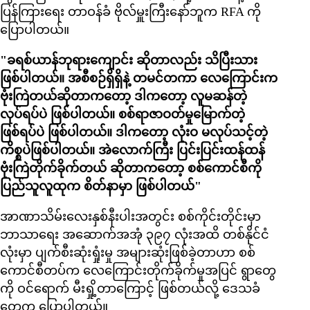
ပြန်ကြားရေး တာဝန်ခံ ဗိုလ်မှူးကြီးနော်ဘူက RFA ကို
ပြောပါတယ်။
"ခရစ်ယာန်ဘုရားကျောင်း ဆိုတာလည်း သိပြီးသား
ဖြစ်ပါတယ်။ အစီစဉ်ရှိရှိနဲ့ တမင်တကာ လေကြောင်းက
ဗုံးကြဲတယ်ဆိုတာကတော့ ဒါကတော့ လူမဆန်တဲ့
လုပ်ရပ်ပဲ ဖြစ်ပါတယ်။ စစ်ရာဇာဝတ်မှုမြောက်တဲ့
ဖြစ်ရပ်ပဲ ဖြစ်ပါတယ်။ ဒါကတော့ လုံးဝ မလုပ်သင့်တဲ့
ကိစ္စပဲဖြစ်ပါတယ်။ အဲလောက်ကြီး ပြင်းပြင်းထန်ထန်
ဗုံးကြဲတိုက်ခိုက်တယ် ဆိုတာကတော့ စစ်ကောင်စီကို
ပြည်သူလူထုက စိတ်နာမှာ ဖြစ်ပါတယ်"
အာဏာသိမ်းလေးနှစ်နီးပါးအတွင်း စစ်ကိုင်းတိုင်းမှာ
ဘာသာရေး အဆောက်အအုံ ၃၉၇ လုံးအထိ တစ်နိုင်ငံ
လုံးမှာ ပျက်စီးဆုံးရှုံးမှု အများဆုံးဖြစ်ခဲ့တာဟာ စစ်
ကောင်စီတပ်က လေကြောင်းတိုက်ခိုက်မှုအပြင် ရွာတွေ
ကို ဝင်ရောက် မီးရှို့တာကြောင့် ဖြစ်တယ်လို့ ဒေသခံ
တွေက ပြောပါတယ်။