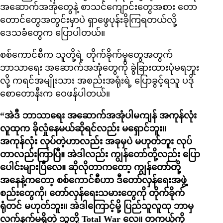
အဆောက်အအုံတွေနဲ့ စာသင်ကျောင်းတွေအစား တော
တောင်တွေအတွင်းမှာပဲ ရှာဖွေပုန်းခိုကြရတယ်လို့
ဒေသခံတွေက ပြောပါတယ်။
စစ်ကောင်စီက သူတို့ရဲ့ တိုက်ခိုက်မှုတွေအတွက်
ဘာသာရေး အဆောက်အအုံတွေကို ခွဲခြားထားပုံမရဘူး
လို့ ကရင်အမျိုးသား အစည်းအရုံးရဲ့ ပြောခွင့်ရသူ ပဒို
စောတောနီးက ဝေဖန်ပါတယ်။
“အဲဒီ ဘာသာရေး အဆောက်အအုံပါမကျန် အကုန်လုံး
လူထုက ခိုလှုံနေမယ်ဆိုရင်လည်း မရှောင်ဘူး။
အကုန်လုံး လုပ်တဲ့ဟာလည်း အခုမှပဲ မဟုတ်ဘူး လုပ်
တာလည်းကြာပြီ။ အဲဒါလည်း ကျွန်တော်တို့လည်း ပြော
ပေါင်းများပြီလေ။ ဆိုလိုတာကတော့ ကျွန်တော်တို့
အနေနဲ့ကတော့ စစ်ကောင်စီဟာ ဒီတော်လှန်ရေးအဖွဲ့
စည်းတွေကို၊ တော်လှန်ရေးသမားတွေကို တိုက်ခိုက်
ရုံတင် မဟုတ်ဘူး။ အဲဒါကြောင့်မို့ ပြည်သူလူထု ဘာမှ
လက်နက်မရှိတဲ့ သူတို့ Total War လေ။ တကယ့်ကို