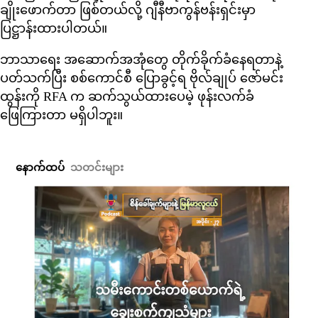
ချိုးဖောက်တာ ဖြစ်တယ်လို့ ဂျီနီဗာကွန်ဗန်းရှင်းမှာ
ပြဋ္ဌာန်းထားပါတယ်။
ဘာသာရေး အဆောက်အအုံတွေ တိုက်ခိုက်ခံနေရတာနဲ့
ပတ်သက်ပြီး စစ်ကောင်စီ ပြောခွင့်ရ ဗိုလ်ချုပ် ဇော်မင်း
ထွန်းကို RFA က ဆက်သွယ်ထားပေမဲ့ ဖုန်းလက်ခံ
ဖြေကြားတာ မရှိပါဘူး။
နောက်ထပ်
သတင်းများ