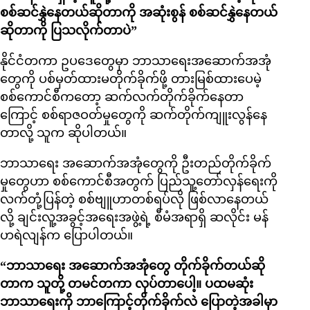
စစ်ဆင်နွှဲနေတယ်ဆိုတာကို အဆုံးစွန် စစ်ဆင်နွှဲနေတယ်
ဆိုတာကို ပြသလိုက်တာပဲ”
နိုင်ငံတကာ ဥပဒေတွေမှာ ဘာသာရေးအဆောက်အအုံ
တွေကို ပစ်မှတ်ထားမတိုက်ခိုက်ဖို့ တားမြစ်ထားပေမဲ့
စစ်ကောင်စီကတော့ ဆက်လက်တိုက်ခိုက်နေတာ
ကြောင့် စစ်ရာဇဝတ်မှုတွေကို ဆက်တိုက်ကျူးလွန်နေ
တာလို့ သူက ဆိုပါတယ်။
ဘာသာရေး အဆောက်အအုံတွေကို ဦးတည်တိုက်ခိုက်
မှုတွေဟာ စစ်ကောင်စီအတွက် ပြည်သူ့တော်လှန်ရေးကို
လက်တုံ့ပြန်တဲ့ စစ်ဗျူဟာတစ်ရပ်လို ဖြစ်လာနေတယ်
လို့ ချင်းလူ့အခွင့်အရေးအဖွဲ့ရဲ့ စီမံအရာရှိ ဆလိုင်း မန်
ဟရဲလျန်က ပြောပါတယ်။
“ဘာသာရေး အဆောက်အအုံတွေ တိုက်ခိုက်တယ်ဆို
တာက သူတို့ တမင်တကာ လုပ်တာပေါ့။ ပထမဆုံး
ဘာသာရေးကို ဘာကြောင့်တိုက်ခိုက်လဲ ပြောတဲ့အခါမှာ