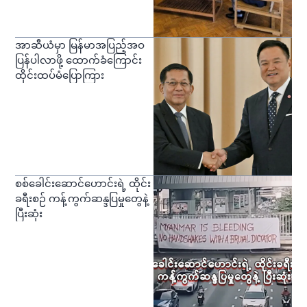
အာဆီယံမှာ မြန်မာအပြည့်အဝ
ပြန်ပါလာဖို့ ထောက်ခံကြောင်း
ထိုင်းထပ်မံပြောကြား
စစ်ခေါင်းဆောင်ဟောင်းရဲ့ ထိုင်း
ခရီးစဉ် ကန့်ကွက်ဆန္ဒပြမှုတွေနဲ့
ပြီးဆုံး