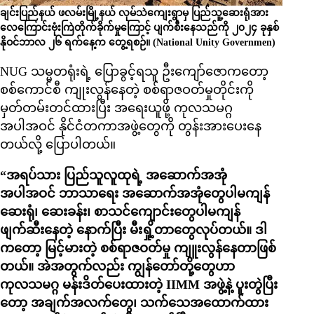
ချင်းပြည်နယ် ဖလမ်းမြို့နယ် လုမ်သဲကျေးရွာမှ ပြည်သူ့ဆေးရုံအား
လေကြောင်းဗုံးကြဲတိုက်ခိုက်မှုကြောင့် ပျက်စီးနေသည်ကို ၂၀၂၄ ခုနှစ်
နိုဝင်ဘာလ ၂၆ ရက်နေ့က တွေ့ရစဉ်။ (National Unity Governmen)
NUG သမ္မတရုံးရဲ့ ပြောခွင့်ရသူ ဦးကျော်ဇောကတော့
စစ်ကောင်စီ ကျုးလွန်နေတဲ့ စစ်ရာဇဝတ်မှုတိုင်းကို
မှတ်တမ်းတင်ထားပြီး အရေးယူဖို့ ကုလသမဂ္ဂ
အပါအဝင် နိုင်ငံတကာအဖွဲ့တွေကို တွန်းအားပေးနေ
တယ်လို့ ပြောပါတယ်။
“အရပ်သား ပြည်သူလူထုရဲ့ အဆောက်အအုံ
အပါအဝင် ဘာသာရေး အဆောက်အအုံတွေပါမကျန်
ဆေးရုံ၊ ဆေးခန်း၊ စာသင်ကျောင်းတွေပါမကျန်
ဖျက်ဆီးနေတဲ့ နောက်ပြီး မီးရှို့တာတွေလုပ်တယ်။ ဒါ
ကတော့ မြင့်မားတဲ့ စစ်ရာဇဝတ်မှု ကျူးလွန်နေတာဖြစ်
တယ်။ အဲအတွက်လည်း ကျွန်တော်တို့တွေဟာ
ကုလသမဂ္ဂ မန်းဒိတ်ပေးထားတဲ့ IIMM အဖွဲ့နဲ့ ပူးတွဲပြီး
တော့ အချက်အလက်တွေ၊ သက်သေအထောက်ထား