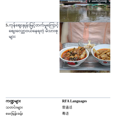
5
.
ကုန်ဈေးနှုန်းမြင့်တက်မှုကြောင့်
စျေးလျှော့ဝယ်နေရတဲ့ မိသားစု
များ
ကဏ္ဍများ
RFA Languages
Opens in new window
သတင်းများ
普通话
Opens in new window
မေးမြန်းခန်း
粤语