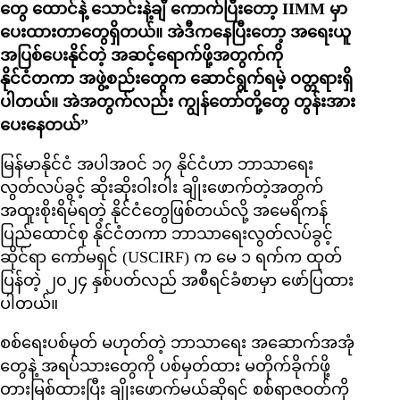
တွေ ထောင်နဲ့ သောင်းနဲ့ချီ ကောက်ပြီးတော့ IIMM မှာ
ပေးထားတာတွေရှိတယ်။ အဲဒီကနေပြီးတော့ အရေးယူ
အပြစ်ပေးနိုင်တဲ့ အဆင့်ရောက်ဖို့အတွက်ကို
နိုင်ငံတကာ အဖွဲ့စည်းတွေက ဆောင်ရွက်ရမဲ့ ဝတ္တရားရှိ
ပါတယ်။ အဲအတွက်လည်း ကျွန်တော်တို့တွေ တွန်းအား
ပေးနေတယ်”
မြန်မာနိုင်ငံ အပါအဝင် ၁၇ နိုင်ငံဟာ ဘာသာရေး
လွတ်လပ်ခွင့် ဆိုးဆိုးဝါးဝါး ချိုးဖောက်တဲ့အတွက်
အထူးစိုးရိမ်ရတဲ့ နိုင်ငံတွေဖြစ်တယ်လို့ အမေရိကန်
ပြည်ထောင်စု နိုင်ငံတကာ ဘာသာရေးလွတ်လပ်ခွင့်
ဆိုင်ရာ ကော်မရှင် (USCIRF) က မေ ၁ ရက်က ထုတ်
ပြန်တဲ့ ၂၀၂၄ နှစ်ပတ်လည် အစီရင်ခံစာမှာ ဖော်ပြထား
ပါတယ်။
စစ်ရေးပစ်မှတ် မဟုတ်တဲ့ ဘာသာရေး အဆောက်အအုံ
တွေနဲ့ အရပ်သားတွေကို ပစ်မှတ်ထား မတိုက်ခိုက်ဖို့
တားမြစ်ထားပြီး ချိုးဖောက်မယ်ဆိုရင် စစ်ရာဇဝတ်ကို