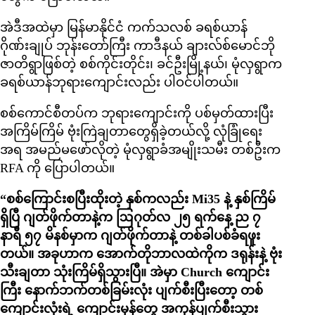
အဲဒီအထဲမှာ မြန်မာနိုင်ငံ ကက်သလစ် ခရစ်ယာန်
ဂိုဏ်းချုပ် ဘုန်းတော်ကြီး ကာဒီနယ် ချားလ်စ်မောင်ဘို
ဇာတိရွာဖြစ်တဲ့ စစ်ကိုင်းတိုင်း၊ ခင်ဦးမြို့နယ်၊ မုံလှရွာက
ခရစ်ယာန်ဘုရားကျောင်းလည်း ပါဝင်ပါတယ်။
စစ်ကောင်စီတပ်က ဘုရားကျောင်းကို ပစ်မှတ်ထားပြီး
အကြိမ်ကြိမ် ဗုံးကြဲချတာတွေရှိခဲ့တယ်လို့ လုံခြုံရေး
အရ အမည်မဖော်လိုတဲ့ မုံလှရွာခံအမျိုးသမီး တစ်ဦးက
RFA ကို ပြောပါတယ်။
“စစ်ကြောင်းစပြီးထိုးတဲ့ နှစ်ကလည်း Mi35 နဲ့ နှစ်ကြိမ်
ရှိပြီ ဂျတ်ဖိုက်တာနဲ့က ဩဂုတ်လ ၂၅ ရက်နေ့ ည ၇
နာရီ ၅၇ မိနစ်မှာက ဂျတ်ဖိုက်တာနဲ့ တစ်ခါပစ်ခံရဖူး
တယ်။ အခုဟာက အောက်တိုဘာလထဲကိုက ဒရုန်းနဲ့ ဗုံး
သီးချတာ သုံးကြိမ်ရှိသွားပြီ။ အဲမှာ Church ကျောင်း
ကြီး နောက်ဘက်တစ်ခြမ်းလုံး ပျက်စီးပြီးတော့ တစ်
ကျောင်းလုံးရဲ့ ကျောင်းမှန်တွေ အကုန်ပျက်စီးသွား