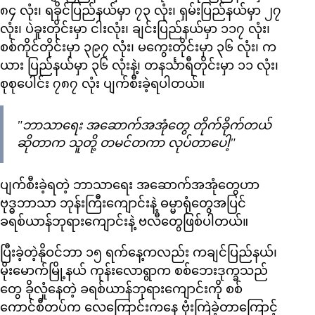
၈၄ လုံး၊ ရခိုင်ပြည်နယ်မှာ ၇၃ လုံး၊ ရှမ်းပြည်နယ်မှာ ၂၇
လုံး၊ ပဲခူးတိုင်းမှာ ငါးလုံး၊ ချင်းပြည်နယ်မှာ ၁၁၇ လုံး၊
စစ်ကိုင်တိုင်းမှာ ၃၉၇ လုံး၊ မကွေးတိုင်းမှာ ၃၆ လုံး၊ က
ယား ပြည်နယ်မှာ ၃၆ လုံးနဲ့၊ တနင်္သာရီတိုင်းမှာ ၁၁ လုံး၊
စုစုပေါင်း ၇၈၇ လုံး ပျက်စီးခဲ့ရပါတယ်။
"ဘာသာရေး အဆောက်အအုံတွေ တိုက်ခိုက်တယ်
ဆိုတာက သူတို့ တမင်တကာ လုပ်တာပေါ့"
ပျက်စီးခဲ့ရတဲ့ ဘာသာရေး အဆောက်အအုံတွေဟာ
ဗုဒ္ဓဘာသာ ဘုန်းကြီးကျောင်းနဲ့ ဓမ္မာရုံတွေအပြင်
ခရစ်ယာန်ဘုရားကျောင်းနဲ့ ဗလီတွေဖြစ်ပါတယ်။
ပြီးခဲ့တဲ့နိုဝင်ဘာ ၁၅ ရက်နေ့ကလည်း ကချင်ပြည်နယ်၊
မိုးမောက်မြို့နယ် ကုန်းလောရွာက စစ်ဘေးဒုက္ခသည်
တွေ ခိုလှုံနေတဲ့ ခရစ်ယာန်ဘုရားကျောင်းကို စစ်
ကောင်စီတပ်က လေကြောင်းကနေ ဗုံးကြဲခဲ့တာကြောင့်