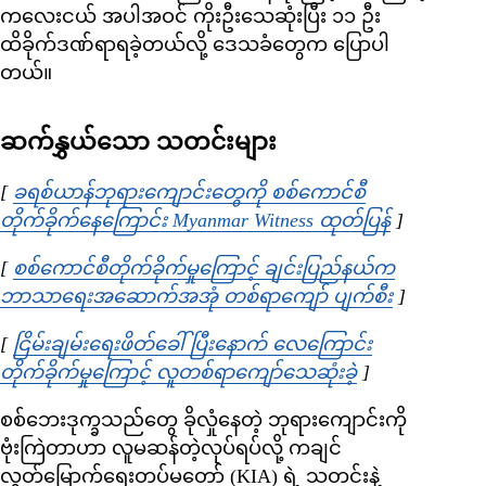
ကလေးငယ် အပါအဝင် ကိုးဦးသေဆုံးပြီး ၁၁ ဦး
ထိခိုက်ဒဏ်ရာရခဲ့တယ်လို့ ဒေသခံတွေက ပြောပါ
တယ်။
ဆက်နွှယ်သော သတင်းများ
[
ခရစ်ယာန်ဘုရားကျောင်းတွေကို စစ်ကောင်စီ
တိုက်ခိုက်နေကြောင်း Myanmar Witness ထုတ်ပြန်
Opens in n
]
[
စစ်ကောင်စီတိုက်ခိုက်မှုကြောင့် ချင်းပြည်နယ်က
ဘာသာရေးအဆောက်အအုံ တစ်ရာကျော် ပျက်စီး
Opens in n
]
[
ငြိမ်းချမ်းရေးဖိတ်ခေါ်ပြီးနောက် လေကြောင်း
တိုက်ခိုက်မှုကြောင့် လူတစ်ရာကျော်သေဆုံးခဲ့
Opens in new w
]
စစ်ဘေးဒုက္ခသည်တွေ ခိုလှုံနေတဲ့ ဘုရားကျောင်းကို
ဗုံးကြဲတာဟာ လူမဆန်တဲ့လုပ်ရပ်လို့ ကချင်
လွတ်မြောက်ရေးတပ်မတော် (KIA) ရဲ့ သတင်းနဲ့