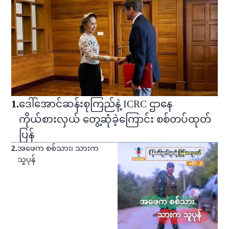
1
.
ဒေါ်အောင်ဆန်းစုကြည်နဲ့ ICRC ဌာနေ
ကိုယ်စားလှယ် တွေ့ဆုံခဲ့ကြောင်း စစ်တပ်ထုတ်
ပြန်
2
.
အဖေက စစ်သား၊ သားက
သူပုန်