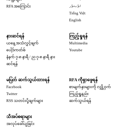
Opens in new window
RFA အကြောင်း
ئۇيغۇر
Opens in new window
Tiếng Việt
Opens in new window
English
နားဆင်ရန်
ကြည့်ရှုရန်
ယနေ့ အသံလွှင့်ချက်
Multimedia
Opens in new window
ပေါ့ဒ်ကတ်စ်
Youtube
နံနက် ၇-၈ နာရီ / ည ၇-၈ နာရီ နား
Opens in new window
ဆင်ရန်
မပြတ် ဆက်သွယ်ထားရန်
RFA ကိုရှာဖွေရန်
Opens in new window
Facebook
စာမျက်နှာများကို လျှို့ဝှက်
Opens in new window
Twitter
ကြည့်ရှုနည်း
RSS သတင်းပို့ချက်များ
ဆက်သွယ်ရန်
သိအပ်စရာများ
Opens in new window
အလုပ်ခေါ်ယူခြင်း