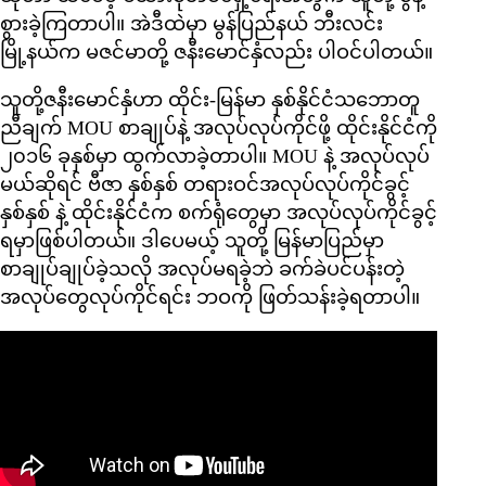
စွားခဲ့ကြတာပါ။ အဲဒီထဲမှာ မွန်ပြည်နယ် ဘီးလင်း
မြို့နယ်က မဇင်မာတို့ ဇနီးမောင်နှံလည်း ပါဝင်ပါတယ်။
သူတို့ဇနီးမောင်နှံဟာ ထိုင်း-မြန်မာ နှစ်နိုင်ငံသဘောတူ
ညီချက် MOU စာချုပ်နဲ့ အလုပ်လုပ်ကိုင်ဖို့ ထိုင်းနိုင်ငံကို
၂၀၁၆ ခုနှစ်မှာ ထွက်လာခဲ့တာပါ။ MOU နဲ့ အလုပ်လုပ်
မယ်ဆိုရင် ဗီဇာ နှစ်နှစ် တရားဝင်အလုပ်လုပ်ကိုင်ခွင့်
နှစ်နှစ် နဲ့ ထိုင်းနိုင်ငံက စက်ရုံတွေမှာ အလုပ်လုပ်ကိုင်ခွင့်
ရမှာဖြစ်ပါတယ်။ ဒါပေမယ့် သူတို့ မြန်မာပြည်မှာ
စာချုပ်ချုပ်ခဲ့သလို အလုပ်မရခဲ့ဘဲ ခက်ခဲပင်ပန်းတဲ့
အလုပ်တွေလုပ်ကိုင်ရင်း ဘဝကို ဖြတ်သန်းခဲ့ရတာပါ။