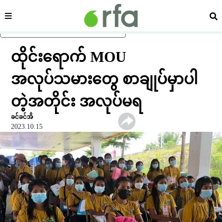
ကဏ္ဍ
ရှာ
ပင်မအကြောင်းအရာသို့ ကျော်ရန်
ထိုင်းရောက် MOU
အလုပ်သမားတွေ စာချုပ်မှာပါ
တဲ့အတိုင်း အလုပ်မရ
ခင်ခင်အိ
2023.10.15