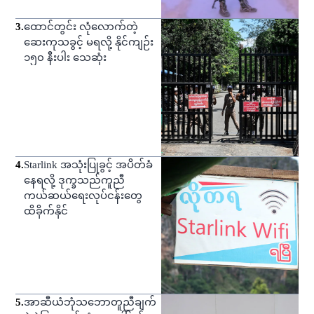
3
.
ထောင်တွင်း လုံလောက်တဲ့
ဆေးကုသခွင့် မရလို့ နိုင်ကျဉ်း
၁၅၀ နီးပါး သေဆုံး
4
.
Starlink အသုံးပြုခွင့် အပိတ်ခံ
နေရလို့ ဒုက္ခသည်ကူညီ
ကယ်ဆယ်ရေးလုပ်ငန်းတွေ
ထိခိုက်နိုင်
5
.
အာဆီယံဘုံသဘောတူညီချက်