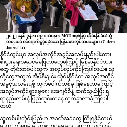
၂ဝ၂၂ ခုနှစ် ဇွန်လ ၁၉ ရက်နေ့က MOU စနစ်ဖြင့် ထိုင်းနိုင်ငံထဲသို့
တရားဝင် ဝင်ရောက်ခွင့်ရခဲ့သော မြန်မာအလုပ်သမားများ။
(Citizen
Journalist)
နိုင်ငံတွင်းမှာ အလုပ်အကိုင်အခွင့်အလမ်းနည်းပါးတာ၊
စီးပွားရေးအဆင်မပြေတာတွေကြောင့် မြန်မာနိုင်ငံသား
တွေ တိုင်းတစ်ပါးထွက် အလုပ်လုပ်ကိုင်ကြပါတယ်။ သူ
တို့တွေအတွက် အိမ်နီးချင်း ထိုင်းနိုင်ငံက အလုပ်အကိုင်
အခွင့်အလမ်းရဖို့ ထွက်ပေါက်တစ်ခု ဖြစ်နေတာကြောင့်
အလုပ်အကိုင်ရှာဖွေရေး အေဂျင်စီနဲ့ ဆက်သွယ်ပြီး ရ
ရာနည်းလမ်းနဲ့ ပြည်တွင်းကနေ ထွက်ခွာလာခဲ့ကြရပါ
တယ်။
သူတစ်ပါးတိုင်းပြည်မှာ အခက်အခဲတွေ ကြုံရနိုင်တယ်
ဆိုတာ သိပေမဲ့ မိသားစုဘဝရှေ့ရေးအတွက် သူတို့ စွန့်