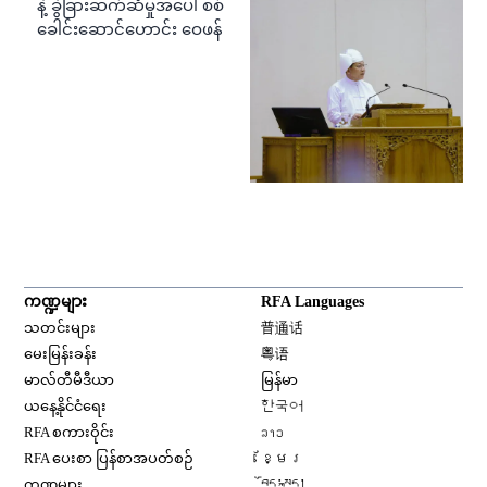
နဲ့ ခွဲခြားဆက်ဆံမှုအပေါ် စစ်
ခေါင်းဆောင်ဟောင်း ဝေဖန်
ကဏ္ဍများ
RFA Languages
Opens in new window
သတင်းများ
普通话
Opens in new window
မေးမြန်းခန်း
粤语
Opens in new window
မာလ်တီမီဒီယာ
မြန်မာ
Opens in new window
ယနေ့နိုင်ငံရေး
한국어
Opens in new window
RFA စကားဝိုင်း
ລາວ
Opens in new window
RFA ပေးစာ ပြန်စာအပတ်စဉ်
ខ្មែរ
Opens in new window
ကဏ္ဍများ
བོད་སྐད།