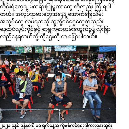
ထိုင်းရဲတွေရဲ့ မတရားပြုမူတာတွေ ကိုလည်း ကြုံရပါ
တယ်။ အလုပ်သမားတွေအနေနဲ့ အောက်ခြေသိမ်း
အလုပ်တွေ လုပ်ရသလို သူတို့ဝင်ငွေတွေကလည်း
နေထိုင်လုပ်ကိုင်ခွင့် စာရွက်စာတမ်းတွေကိစ္စနဲ့ လုံးခြာ
လည်နေရတယ်လို့ ကိုဌေးကို က ပြောပါတယ်။
၂ဝ၂၁ ခုနှစ် ဇန်နဝါရီ ၁၀ ရက်နေ့က ကိုဗစ်ကပ်ရောဂါကာလအတွင်း