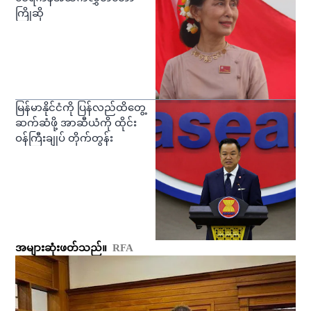
ကြိုဆို
မြန်မာနိုင်ငံကို ပြန်လည်ထိတွေ့
ဆက်ဆံဖို့ အာဆီယံကို ထိုင်း
ဝန်ကြီးချုပ် တိုက်တွန်း
အများဆုံးဖတ်သည်။
RFA