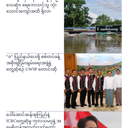
သေဆုံး၊ ရေဘေးသင့်သူ သုံး
သောင်းကျော်အထိ ရှိလာ
“ဝ” ပြည်နယ်ပေးဖို့ စစ်တပ်ခန့်
အစိုးရငြိမ်းချမ်းရေးအဖွဲ့နဲ့
တွေ့ဆုံစဉ် UWSP တောင်းဆို
ဒေါ်အောင်ဆန်းစုကြည်နဲ့
ICRCတွေ့ဆုံမှု ကုလသမဂ္ဂနဲ့ အ
မေရိကန်အထက်လွှတ်တော်