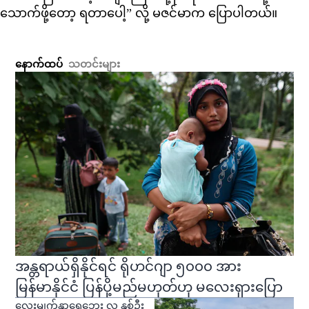
သောက်ဖို့တော့ ရတာပေါ့” လို့ မဇင်မာက ပြောပါတယ်။
နောက်ထပ်
သတင်းများ
အန္တရာယ်ရှိနိုင်ရင် ရိုဟင်ဂျာ ၅၀၀၀ အား
မြန်မာနိုင်ငံ ပြန်ပို့မည်မဟုတ်ဟု မလေးရှားပြော
လေးမျက်နှာရေဘေး လူ နှစ်ဦး