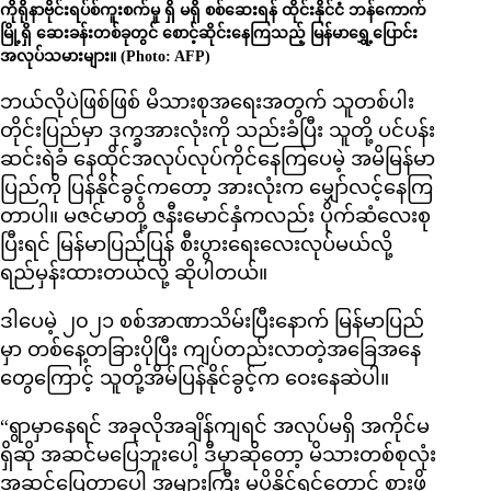
ကိုရိုနာဗိုင်းရပ်စ်ကူးစက်မှု ရှိ မရှိ စစ်ဆေးရန် ထိုင်းနိုင်ငံ ဘန်ကောက်
မြို့ရှိ ဆေးခန်းတစ်ခုတွင် စောင့်ဆိုင်းနေကြသည့် မြန်မာရွှေ့ပြောင်း
အလုပ်သမားများ။ (Photo: AFP)
ဘယ်လိုပဲဖြစ်ဖြစ် မိသားစုအရေးအတွက် သူတစ်ပါး
တိုင်းပြည်မှာ ဒုက္ခအားလုံးကို သည်းခံပြီး သူတို့ ပင်ပန်း
ဆင်းရဲခံ နေထိုင်အလုပ်လုပ်ကိုင်နေကြပေမဲ့ အမိမြန်မာ
ပြည်ကို ပြန်နိုင်ခွင့်ကတော့ အားလုံးက မျှော်လင့်နေကြ
တာပါ။ မဇင်မာတို့ ဇနီးမောင်နှံကလည်း ပိုက်ဆံလေးစု
ပြီးရင် မြန်မာပြည်ပြန် စီးပွားရေးလေးလုပ်မယ်လို့
ရည်မှန်းထားတယ်လို့ ဆိုပါတယ်။
ဒါပေမဲ့ ၂၀၂၁ စစ်အာဏာသိမ်းပြီးနောက် မြန်မာပြည်
မှာ တစ်နေ့တခြားပိုပြီး ကျပ်တည်းလာတဲ့အခြေအနေ
တွေကြောင့် သူတို့အိမ်ပြန်နိုင်ခွင့်က ဝေးနေဆဲပါ။
“ရွာမှာနေရင် အခုလိုအချိန်ကျရင် အလုပ်မရှိ အကိုင်မ
ရှိဆို အဆင်မပြေဘူးပေါ့ ဒီမှာဆိုတော့ မိသားတစ်စုလုံး
အဆင်ပြေတာပေါ့ အများကြီး မပို့နိုင်ရင်တောင် စားဖို့