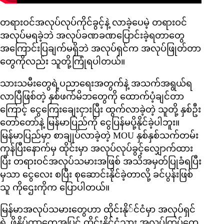
တရားဝင်အလုပ်လုပ်ကိုင်ခွင့်နဲ့ လာခဲ့ပေမဲ့ တရားဝင်
အလုပ်မရခဲ့ဘဲ အလုပ်ခဏခဏပြောင်းခဲ့ရတာတွေ
အကြောင်းပြချက်မရှိဘဲ အလုပ်ရှင်က အလုပ်ဖြုတ်တာ
တွေကိုလည်း သူတို့ကြုံရပါတယ်။
သားသမီးတွေရဲ့ပညာရေးအတွက်နဲ့ အသက်အရွယ်ရ
လာပြီဖြစ်တဲ့ နှစ်ဖက်မိဘတွေကို ထောက်ပံ့ချင်တာ
ကြောင့် ငွေကြေးချေးငှားပြီး ထွက်လာခဲ့တဲ့ သူတို့ နှစ်ဦး
တော်တော်နဲ့ မြန်မာပြည်ကို ငွေပြန်မပို့နိုင်ခဲ့ပါဘူး။
မြန်မာပြည်မှာ စာချုပ်လာခဲ့တဲ့ MOU နှစ်နှစ်သက်တမ်း
ကုန်ပြီးနောက်မှ ထိုင်းမှာ အလုပ်လုပ်ခွင့်လျှောက်ထား
ပြီး တရားဝင်အလုပ်သမားအဖြစ် အသိအမှတ်ပြုခံရပြီး
မှသာ ငွေလေး စပြီး စုဆောင်းနိုင်ခဲ့တာလို့ ခင်ပွန်းဖြစ်
သူ ကိုဌေးကိုက ပြောပါတယ်။
မြန်မာအလုပ်သမားတွေဟာ ထိုင်းနို်င်ငံမှာ အလုပ်ရှင်
ရဲ့ ဖိနှိပ်တာတွေအပြင် ထိုင်းနိုင်ငံသား အလုပ်ကြပ်တွေ