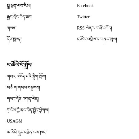
Opens in new window
སྒྲ་ལྡན་ལས་རིམ།
Facebook
Opens in new window
རྒྱང་སྲིང་འོད་ཚད།
Twitter
Opens in new window
གསན།
RSS ལེན་པར་ཐོ་འགོད།
པོཌ་ཁཱསཊ།
ང་ཚོར་འབྲེལ་བ་གནང་ཡུལ།
ང་ཚོའི་ངོ་སྤྲོད།
གསར་འགོད་པའི་སྒྲིག་སྲོལ།
Opens in new window
ས་མིག་གསལ་བསྒྲགས།
གསང་དོན་འགན་ལེན།
དྲ་ངོས་ཀྱི་ནང་དོན་སྤྱོད་ཕྱོགས།
Opens in new window
USAGM
Opens in new window
ཨ་རིའི་རླུང་འཕྲིན་ལས་ཁང༌།