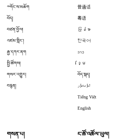
༸གོང་ས་མཆོག
普通话
བོད།
粤语
བཙན་བྱོལ།
မြန်မာ
འཛམ་གླིང༌།
한국어
རྒྱ་དཀར་ནག
ລາວ
སྤྱི་ཚོགས།
ខ្មែ
གསར་འགྱུར།
བོད་སྐད།
བརྙན།
ئۇيغۇر
Tiếng Việt
English
གསན་པ།
ང་ཚོ་འཚོལ་ཡུལ།