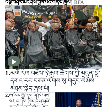
བལྟ་བཤེར་མང་ཤོས་བྱས་པའི་གནས་ཚུལ།
RFA
1
.
མགོ་རིལ་བཟོས་ཏེ་རྒྱལ་ཚོགས་ཀྱི་མདུན་བློ་
དགའ་རང་བཙན་ལགས་སུ་གདུང་སེམས་
མཉམ་སྐྱེད་ཞུས་པ།
2
.
ཨ་རིས་རྒྱ་ནག་གི་ཁེ་ལས་
༤༣ བཀག་སྡོམ་བྱས་པའི་