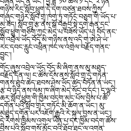
བཞིན་ཡོད་ན་ཡང་། ཕྱི་ཟླ་ ༡༠ ཚེས་༡ དང་ ༢ ཉིན་
གཉིས་རིང་སློབ་ཕྲུག་དེ་དག་བཙན་ཐབས་ཀྱིས་
གཞུང་གཉེར་སློབ་གྲྭ་ཁག་ཏུ་གཏོང་བཅུག་གི་ཡོད་པ་
མ་ཟད། སློབ་གྲྭ་རྩ་ནས་སྒོ་བརྒྱབ་སྟེ་དགེ་རྒན་དང་
སློབ་ཕྲུག་གཅིག་ཀྱང་མེད་པ་བཟོས་ཡོད་པ། བོད་ནང་
གི་འབྲེལ་ཡོད་བོད་མི་གཉིས་ནས་འདི་ག་ཨེ་ཤེ་ཡ་
རང་དབང་རླུང་འཕྲིན་ཁང་ལ་འགྲེལ་བརྗོད་གནང་
བྱུང་།
གོང་ཞུས་འབྲེལ་ཡོད་བོད་མི་ཞིག་ནས་མུ་མཐུད་
བརྗོད་དོན་ལ། ང་ཚོས་ངོས་ནས་སློབ་གྲྭ་དེ་གཏན་
གནས་ཐུབ་ཆེད་ཐབས་ཤེས་ཡོད་ཚད་བཏོན་ན་ཡང་།
རྩ་བ་ཉིད་ནས་ལམ་ཁ་ཞིག་མེད་སོང་བ་དང་། ད་ལྟའི་
ཆར་སློབ་ཕྲུག་གི་ཁྱིམ་བདག་མང་པོས་བྱིས་པ་ཚོ་
དགོན་པའི་སློབ་གྲྭར་གཏོང་མི་ཆོག་ན་ཡང་། མུ་
མཐུད་དགོན་པར་འཇོག་རྒྱུའི་རེ་སྐུལ་བྱས་ན་ཡང་།
དེ་རིགས་ཁྲིམས་འགལ་ཡིན་པ་དང་ཁྱིམ་བདག་ཚོས་
བྱིས་པའི་སློབ་གསོ་མྱོང་བའི་ཐོབ་ཐང་ལ་འགན་