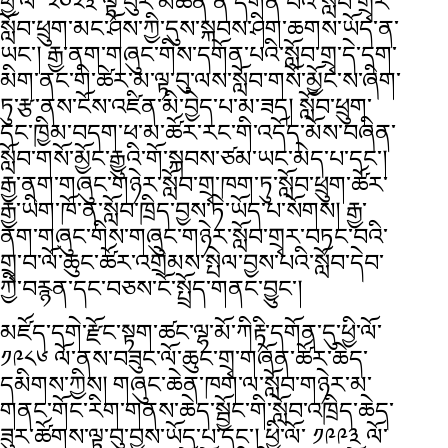
ཕྱི་ལོ་ ༢༠༢༣ ལྟ་བུར་མཚོན་ན་དགོན་པའི་སློབ་གྲྭར་
སློབ་ཕྲུག་མང་ཤོས་ཀྱི་དུས་སྐབས་ཤིག་ཆགས་ཡོད་ན་
ཡང་། རྒྱ་ནག་གཞུང་གིས་དགོན་པའི་སློབ་གྲྭ་དེ་དག་
མིག་ནང་གི་ཚེར་མ་ལྟ་བུ་ལས་སློབ་གསོ་མྱོང་ས་ཞིག་
ཏུ་རྩ་ནས་ངོས་འཛིན་མི་བྱེད་པ་མ་ཟད། སློབ་ཕྲུག་
དང་ཁྱིམ་བདག་ཕ་མ་ཚོར་རང་གི་འདོད་མོས་བཞིན་
སློབ་གསོ་མྱོང་རྒྱུའི་གོ་སྐབས་ཙམ་ཡང་མེད་པ་དང་།
རྒྱ་ནག་གཞུང་གཉེར་སློབ་གྲྭ་ཁག་ཏུ་སློབ་ཕྲུག་ཚོར་
རྒྱ་ཡིག་ཁོ་ན་སློབ་ཁྲིད་བྱས་ཏེ་ཡོད་པ་སོགས། རྒྱ་
ནག་གཞུང་གིས་གཞུང་གཉེར་སློབ་གྲྭར་བཏང་བའི་
གྲྭ་བ་ལོ་ཆུང་ཚོར་འགྲེམས་སྤེལ་བྱས་པའི་སློབ་དེབ་
ཀྱི་བརྙན་དང་བཅས་ངོ་སྤྲོད་གནང་བྱུང་།
མཛོད་དགེ་རྫོང་སྟག་ཚང་ལྷ་མོ་ཀིརྟི་དགོན་དུ་ཕྱི་ལོ་
༡༩༨༦ ལོ་ནས་བཟུང་ལོ་ཆུང་གྲྭ་གཞོན་ཚོར་ཆེད་
དམིགས་ཀྱིས། གཞུང་ཆེན་ཁག་ལ་སློབ་གཉེར་མ་
གནང་གོང་རིག་གནས་ཆེད་སྦྱོང་གི་སློབ་འཁྲིད་ཆེད་
ཟུར་ཚོགས་ལྟ་བུ་བྱས་ཡོད་པ་དང་། ཕྱི་ལོ་ ༡༩༩༣ ལོ་