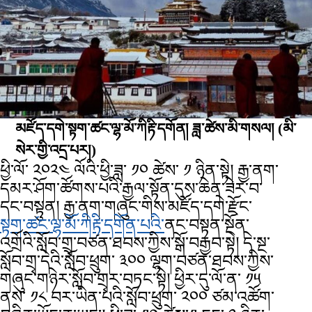
མཛོད་དགེ་སྟག་ཚང་ལྷ་མོ་ཀིརྟི་དགོན། ཟླ་ཚེས་མི་གསལ།
(མི་
སེར་གྱི་འདྲ་པར།)
ཕྱི་ལོ་ ༢༠༢༤ ལོའི་ཕྱི་ཟླ་ ༡༠ ཚེས་ ༡ ཉིན་སྟེ། རྒྱ་ནག་
དམར་ཤོག་ཚོགས་པའི་རྒྱལ་སྟོན་དུས་ཆེན་ཟེར་བ་
དང་བསྟུན། རྒྱ་ནག་གཞུང་གིས་མཛོད་དགེ་རྫོང་
སྟག་ཚང་ལྷ་མོ་ཀིརྟི་དགོན་པའི་
ནང་བསྟན་སྔོན་
འགྲོའི་སློབ་གྲྭ་བཙན་ཐབས་ཀྱིས་སྒོ་བརྒྱབ་སྟེ། དེ་སྔ་
སློབ་གྲྭ་དེའི་སློབ་ཕྲུག་ ༣༠༠ ལྷག་བཙན་ཐབས་ཀྱིས་
གཞུང་གཉེར་སློབ་གྲྭར་བཏང་སྟེ། ཕྱིར་དུ་ལོ་ན་ ༡༥
ནས་ ༡༨ བར་ཡིན་པའི་སློབ་ཕྲུག་ ༢༠༠ ཙམ་འཚོག་