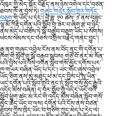
འཁུར་གྱི་མེད་སྐོར་བརྗོད་ནས་ཉེས་འགེལ་དང་བཙན་
ཐབས་ཁོ་ན་བྱས་ཏེ།
གཞུང་གཉེར་སློབ་གྲྭར་གཏོང་
བཅུག
་གི་ཡོད་པ་དང་། ཕྱི་ཟླ་ ༡༠ ཚེས་ ༡ ནས་བཟུང་
ལྷ་མོ་ཀིརྟི་དགོན་པའི་སློབ་གྲྭ་ཟེར་བ་ཞིག་རྩ་བ་ཉིད་
ནས་མེད་པ་བཟོས་ཏེ་སྒོ་བརྒྱབ་བཅུག་ཡོད་པ་སོགས།
ཕངས་སེམས་དང་བཅས་འགྲེལ་བརྗོད་གནང་བྱུང་།
རྒྱ་ནག་གཞུང་འབྲེལ་ངོས་ནས་བོད་ནང་གི་དགོན་པ་
ཁག་གི་སློབ་གྲྭ་སྒོ་བརྒྱབ་སྐབས། གཙོ་བོ་ནར་མ་སོན་
པའི་བྱིས་པའི་འོས་འགན་སློབ་གསོ་མྱོང་དགོས་པར་
ཁ་གཡར་བཞིན་ཡོད་པ་དང་། ཡང་གོང་ཞུས་འབྲེལ་
ཡོད་ཅིག་ནས་མུ་མཐུད་ཕ་མ་དང་བྱིས་པ་སུ་ཡིན་
ཡང་དགོན་པའི་སློབ་གྲྭའི་ནང་དུ་སློབ་གསོ་མྱོང་རྒྱུའི་
འདོད་མོས་བཞིན། ད་བར་སློབ་གྲྭ་འདིར་ཡོང་བའི་
སློབ་ཕྲུག་ཚང་མ་རང་གི་འདོད་མོས་བཞིན་སློབ་གསོ་
མྱོང་ཆེད་ཡོང་བ་ལས། དགོན་པའི་ངོས་ནས་བཙན་
ཐབས་ཀྱིས་ཁྲིད་ཡོང་བ་གཅིག་ཀྱང་མེད་པ་རེད་ལ།