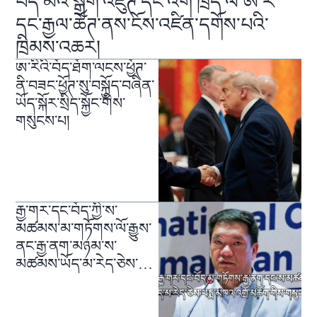
བོད་མིའི་སྒྲིག་འཛུཊ་དང་འགོ་ཁྲིད་ལ་ཨ་རི་
དང་རྒྱལ་ཚོཊ་ནས་ངོས་འཛིན་དགོས་པའི་
ཁྲིམས་འཆར།
ཨ་རིའི་བོད་ཐོག་ལངས་ཕྱོཊ་
ནི་བཟང་ཕྱོཊ་སུ་བསྐྱོད་བཞིན་
ཡོད་སྐོར་སྲིད་སྐྱོང་གིས་
གསུངས་པ།
རྒྱ་གར་དང་བོད་ཀྱི་ས་
མཚམས་མ་གཏོགས་ལོ་རྒྱུས་
ནང་རྒྱ་ནག་མཉམ་ས་
མཚམས་ཡོད་མ་རེད་ཅེས་
གསུངས་པ།