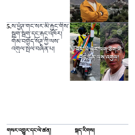
5
.
ས་ཕྱོཊ་གང་སར་མི་རྐྱང་གིས་
སྦག་སྦག་དང་རྐང་འཁོར།
གོམ་བགྲོད་སོཊ་ཀྱི་ལས་
འགུལ་སྤེལ་བཞིན་པ།
གསར་འགྱུར་དང་ལེ་ཚན།
སྐད་རིགས།