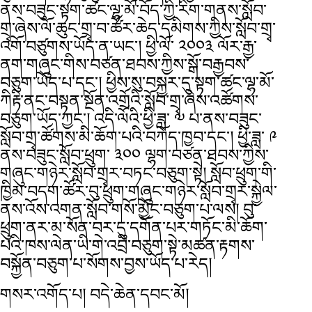
ནས་བཟུང་སྟག་ཚང་ལྷ་མོ་བོད་ཀྱི་རིག་གནས་སློབ་
གྲྭ་ཞེས་ལོ་ཆུང་གྲྭ་བ་ཚོར་ཆེད་དམིགས་ཀྱིས་སློབ་གྲྭ་
འགོ་བཙུགས་ཡོད་ན་ཡང་། ཕྱི་ལོ་ ༢༠༠༣ ལོར་རྒྱ་
ནག་གཞུང་གིས་བཙན་ཐབས་ཀྱིས་སྒོ་བརྒྱབས་
བཅུག་ཡོད་པ་དང་། ཕྱིས་སུ་བསྐྱར་དུ་སྟག་ཚང་ལྷ་མོ་
ཀིརྟི་ནང་བསྟན་སྔོན་འགྲོའི་སློབ་གྲྭ་ཞེས་འཚོགས་
བཅུག་ཡོད་ཀྱང་། འདི་ལོའི་ཕྱི་ཟླ་ ༧ པ་ནས་བཟུང་
སློབ་གྲྭ་ཚོགས་མི་ཆོག་པའི་བཀོད་ཁྱབ་དང་། ཕྱི་ཟླ་ ༩
ནས་བཟུང་སློབ་ཕྲུག་ ༣༠༠ ལྷག་བཙན་ཐབས་ཀྱིས་
གཞུང་གཉེར་སློབ་གྲྭར་བཏང་བཅུག་སྟེ། སློབ་ཕྲུག་གི་
ཁྱིམ་བདག་ཚོར་བུ་ཕྲུག་གཞུང་གཉེར་སློབ་གྲྭར་སྐྱེལ་
ནས་འོས་འགན་སློབ་གསོ་མྱོང་བཅུག་པ་ལས། བུ་
ཕྲུག་ནར་མ་སོན་བར་དུ་དགོན་པར་གཏོང་མི་ཆོག་
པའི་ཁས་ལེན་ཡི་གེ་འབྲི་བཅུག་སྟེ་མཚན་རྟགས་
བསྐྱོན་བཅུག་པ་སོགས་བྱས་ཡོད་པ་རེད།
གསར་འགོད་པ། བདེ་ཆེན་དབང་མོ།