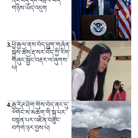
ནང་བོད་དང་འབྲེལ་ཡོད་
གཉིས་ཡོད་འདུག
3
.
ཕྱི་རྒྱལ་ནས་བོད་ཕྲུག་གཞོན་
སྐྱེས་ཚོས་རྡ་སར་བོད་ཀྱི་རིག་
གཞུང་སྦྱོང་བརྡར་ལ་ཞུགས་
པ།
4
.
རྒྱ་རིཊ་ཤིག་གིས་བོད་ནང་དུ་
༧གོང་ས་མཆོག་གི་སྐུ་པར་
བསྟན་པར་འཛིན་བཟུང་
བཀག་ཉར་བྱས་པ།