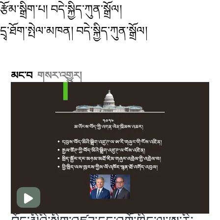
རྩོམ་སྒྲིག་པ། བདེ་སྐྱིད་ཀུན་སྒྲོལ།
དྲྭ་ཐོག་སྤེལ་མཁན། བདེ་སྐྱིད་ཀུན་སྒྲོལ།
མང་བ
གསར་འགྱུར།