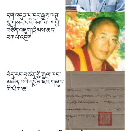
དགེ་འདུན་པ་དར་རྒྱས་ལཊ་
སུ་གསང་བའི་འོག་ལོ་ ༧ གྱི་
བཙོན་འཇུག་ཁྲིམས་ཆད་
བཀལ་འདུག
བོད་རང་བཙན་གྱི་རྒྱལ་ཁབ་
མཚོན་པའི་དབྱིན་ཇིའི་གཞུང་
གི་ཡིག་ཆ།