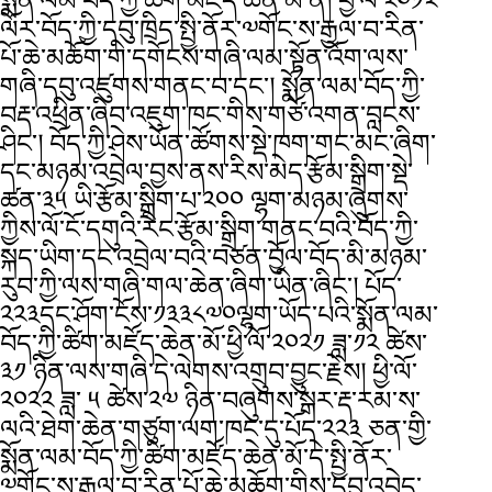
སྨོན་ལམ་བོད་ཀྱི་ཚིག་མཛོད་ཆེན་མོ་ནི། ཕྱི་ལོ་༢༠༡༢
ལོར་བོད་ཀྱི་དབུ་ཁྲིད་སྤྱི་ནོར་༧གོང་ས་རྒྱལ་བ་རིན་
པོ་ཆེ་མཆོག་གི་དགོངས་གཞི་ལམ་སྟོན་འོག་ལས་
གཞི་དབུ་འཛུགས་གནང་བ་དང་། སྨོན་ལམ་བོད་ཀྱི་
བརྡ་འཕྲིན་ཞིབ་འཇུག་ཁང་གིས་གཙོ་འགན་བླངས་
ཤིང་། བོད་ཀྱི་ཤེས་ཡོན་ཚོགས་སྡེ་ཁག་གང་མང་ཞིག་
དང་མཉམ་འབྲེལ་བྱས་ནས་རིས་མེད་རྩོམ་སྒྲིག་སྡེ་
ཚན་༣༥ ཡི་རྩོམ་སྒྲིག་པ་༢༠༠ ལྷག་མཉམ་ཞུགས་
ཀྱིས་ལོ་ངོ་དགུའི་རིང་རྩོམ་སྒྲིག་གནང་བའི་བོད་ཀྱི་
སྐད་ཡིག་དང་འབྲེལ་བའི་བཙན་བྱོལ་བོད་མི་མཉམ་
རུབ་ཀྱི་ལས་གཞི་གལ་ཆེན་ཞིག་ཡིན་ཞིང་། པོད་
༢༢༣དང་ཤོག་ངོས་༡༣༣༨༧༠ལྷག་ཡོད་པའི་སྨོན་ལམ་
བོད་ཀྱི་ཚིག་མཛོད་ཆེན་མོ་ཕྱི་ལོ་༢༠༢༡ ཟླ་༡༢ ཚེས་
༣༡ ཉིན་ལས་གཞི་དེ་ལེགས་འགྲུབ་བྱུང་རྗེས། ཕྱི་ལོ་
༢༠༢༢ ཟླ་ ༥ ཚེས་༢༧ ཉིན་བཞུགས་སྒར་རྡ་རམ་ས་
ལའི་ཐེག་ཆེན་གཙུག་ལག་ཁང་དུ་པོད་༢༢༣ ཅན་གྱི་
སྨོན་ལམ་བོད་ཀྱི་ཚིག་མཛོད་ཆེན་མོ་དེ་སྤྱི་ནོར་
༧གོང་ས་རྒྱལ་བ་རིན་པོ་ཆེ་མཆོག་གིས་དབུ་འབྱེད་