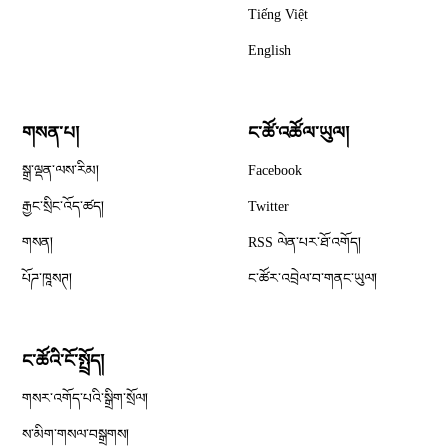
Tiếng Việt
English
གསན་པ།
ང་ཚོ་འཚོལ་ཡུལ།
Opens in new window
སྒྲ་ལྡན་ལས་རིམ།
Facebook
Opens in new window
རྒྱང་སྲིང་འོད་ཚད།
Twitter
Opens in new window
གསན།
RSS ལེན་པར་ཐོ་འགོད།
པོཌ་ཁཱསཊ།
ང་ཚོར་འབྲེལ་བ་གནང་ཡུལ།
ང་ཚོའི་ངོ་སྤྲོད།
གསར་འགོད་པའི་སྒྲིག་སྲོལ།
Opens in new window
ས་མིག་གསལ་བསྒྲགས།