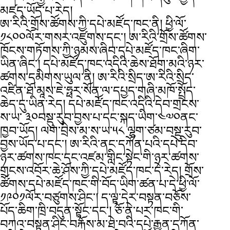
མཛད་ཡོད་པ་རེད།
ཨ་རིའི་གྲོས་ཚོགས་ཀྱི་དཔེ་མཛོད་ཁང་ནི། ཕྱི་ལོ་
༡༨༠༠ལོར་གསར་འཛུགས་དང་། ཨ་རིའི་གྲོས་ཚོགས་
ཁོངས་གཏོགས་ཀྱི་ཉམས་ཞིབ་དཔེ་མཛོད་ཁང་ཞིག་
ཡིན་ཞིང་། དཔེ་མཛོད་ཁང་འདིའི་ཆེས་ཐོག་མའི་ཉར་
ཚགས་དམིགས་ཡུལ་ནི། ཨ་རིའི་སྲིད་ཨ་རིའི་སྲིད་
འཛིན་ཐོ་མཱས་ཇེ་ཧྥར་སོན་ལ་དཔྱད་གཞི་མཁོ་སྤྲོད་
ཆེད་དུ་ཡིན་རེད། དཔེ་མཛོད་ཁང་འདིའི་དེབ་གྲངས་
ས་ཡ་ ༣༠བསྡུ་རུབ་བྱས་པ་དང་སྐད་ཡིག་༤༧༠ནང་
ཁྱབ་ཡོད། ལག་བྲིས་མ་ས་ཡ་༥༨ ལྷག་ཙམ་བསྡུ་རུབ་
བྱས་ཡོད་པ་དང་། ཨ་རིའི་ནང་དཀོན་པའི་དཔེ་དེབ་
ཉར་ཚགས་ཁང་དང་འཛམ་གླིང་སྟེང་གི་ཉར་ཚགས་
གྲངས་འབོར་ཆེ་ཤོས་ཀྱི་དཔེ་མཛོད་ཁང་དེ་རེད། གྲོས་
ཚོགས་དཔེ་མཛོད་ཁང་གི་བོད་ཡིག་ཚན་པ་དེ་ཕྱི་ལོ་
༡༩༠༡ལོར་བཙུགས་ཤིང་། ད་ལྟ་དེར་བསྟན་བཅོས་
པོད་ཆིག་ཁྲི་བདུན་སྟོང་དང་། ཅོ་ནེ་པར་ཁང་གི་
བཀའ་བསྟན་ཤིང་བརྐོས་མ་ཐེ་བའི་དཔེ་རྒྱུན་དཀོན་