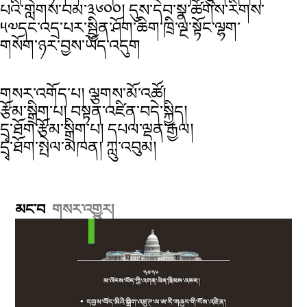
པའི་གླེགས་བམ་༣༦༠༠། དུས་དེབ་སྣ་ཚོགས་རིགས་
༥༧དང་འདྲ་པར་སྦྱིན་ཤོག་ཆིག་ཁྲི་ལྔ་སྟོང་ལྷག་
གསོག་ཉར་བྱས་ཡོད་འདུག
གསར་འགོད་པ། ལྕགས་མོ་འཚོ།
རྩོམ་སྒྲིག་པ། བསྟན་འཛིན་བདེ་སྐྱིད།
དྲྭ་ཐོག་རྩོམ་སྒྲིག་པ། དཔལ་ལྡན་རྒྱལ།
དྲྭ་ཐོག་སྤེལ་མཁན། ཀླུ་འབུམ།
མང་བ
གསར་འགྱུར།