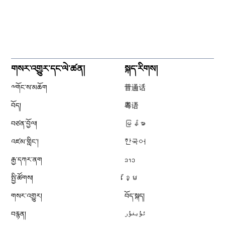
གསར་འགྱུར་དང་ལེ་ཚན།
སྐད་རིགས།
༸གོང་ས་མཆོག
普通话
བོད།
粤语
བཙན་བྱོལ།
မြန်မာ
འཛམ་གླིང༌།
한국어
རྒྱ་དཀར་ནག
ລາວ
སྤྱི་ཚོགས།
ខ្មែ
གསར་འགྱུར།
བོད་སྐད།
བརྙན།
ئۇيغۇر