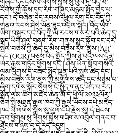
གཞུང་དམངས་ལ་ལེགས་སྐྱེས་སུ་ཕུལ་ཏེ་བོད་མི་
རིགས་ཀྱི་ཆོས་དང་རིག་གཞུང་མཉམ་སྤྱོད་བྱེད་པ་
དང་། དེ་བཞིན་དེང་རབས་འཕྲུལ་རིག་དང་བོད་ཀྱི་
གནའ་རབས་ཤེས་ཡོན་ཟུང་འབྲེལ་སྐོར། བོད་ཡིག་
ཡིག་བསྒྱུར་དང་བོད་ཀྱི་མི་རབས་གསར་པའི་ཆེད་དུ་
སྐད་ཡིག་ཤུལ་བཞག་རིག་གནས་སྲུང་སྐྱོབ་དང་དར་
སྤེལ་བཅས་ཀྱི་ཆེད་དུ་མིས་བཟོས་རིག་ནུས་(AI)་
དང་(OCR)་བཅས་བེད་སྤྱོད་ཀྱིས་ཉེ་བའི་ལས་དོན་
ཡར་རྒྱས་གཏོང་ཕྱོགས་དང་། ཤེས་ཡོན་སློབ་གསོའི་
ལམ་ལུགས་དེ་བཟང་སྤྱོད་ལྡན་པའི་སྤུས་ཚད་དང་།
མིས་བཟོས་རིག་ནུས་ཀྱི་མགྱོགས་ཚད་དང་མཉམ་པ་
ཞིག་དགོས་སྐོར་སོགས་ངོ་སྤྲོད་གནང་ཡོད་པ་རེད།
སྨོན་ལམ་ཚིག་མཛོད་ཆེན་མོ་དེ་ཕྱི་ལོ་༢༠༢༣ལོར་
ཅེག་སྤྱི་མཐུན་རྒྱལ་ཁབ་ཀྱི་རྒྱལ་ཡོངས་དཔེ་མཛོད་
ཁང་ལ་ལེགས་སྐྱེས་སུ་ཕུལ་བའི་རྗེས་སུ། ད་ཐེངས་
ནུབ་ཕྱོགས་སུ་ལེགས་སྐྱེས་གཟིགས་འབུལ་གནང་བ་
ཐེངས་གཉིས་བ་དེ་རེད་འདུག