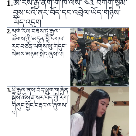
1
.
ཨ་རིས་རྒྱ་ནག་གི་ཁེ་ལས་ ༤༣ བཀག་སྡོམ་
བྱས་པའི་ནང་བོད་དང་འབྲེལ་ཡོད་གཉིས་
ཡོད་འདུག
2
.
མགོ་རིལ་བཟོས་ཏེ་རྒྱལ་
ཚོགས་ཀྱི་མདུན་བློ་དགའ་
རང་བཙན་ལགས་སུ་གདུང་
སེམས་མཉམ་སྐྱེད་ཞུས་པ།
3
.
ཕྱི་རྒྱལ་ནས་བོད་ཕྲུག་གཞོན་
སྐྱེས་ཚོས་རྡ་སར་བོད་ཀྱི་རིག་
གཞུང་སྦྱོང་བརྡར་ལ་ཞུགས་
པ།