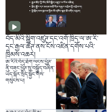
བོད་མིའི་སྒྲིག་འཛུཊ་དང་འགོ་ཁྲིད་ལ་ཨ་རི་
དང་རྒྱལ་ཚོཊ་ནས་ངོས་འཛིན་དགོས་པའི་
ཁྲིམས་འཆར།
ཨ་རིའི་བོད་ཐོག་ལངས་ཕྱོཊ་
ནི་བཟང་ཕྱོཊ་སུ་བསྐྱོད་བཞིན་
ཡོད་སྐོར་སྲིད་སྐྱོང་གིས་
གསུངས་པ།