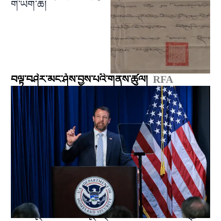
གི་ཡིག་ཆ།
བལྟ་བཤེར་མང་ཤོས་བྱས་པའི་གནས་ཚུལ།
RFA