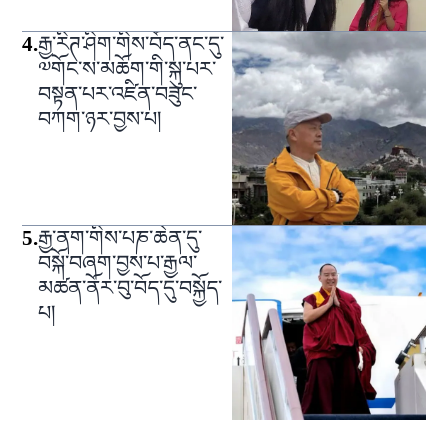
4
.
རྒྱ་རིཊ་ཤིག་གིས་བོད་ནང་དུ་
༧གོང་ས་མཆོག་གི་སྐུ་པར་
བསྟན་པར་འཛིན་བཟུང་
བཀག་ཉར་བྱས་པ།
5
.
རྒྱ་ནག་གིས་པཎ་ཆེན་དུ་
བསྐོ་བཞག་བྱས་པ་རྒྱལ་
མཚན་ནོར་བུ་བོད་དུ་བསྐྱོད་
པ།