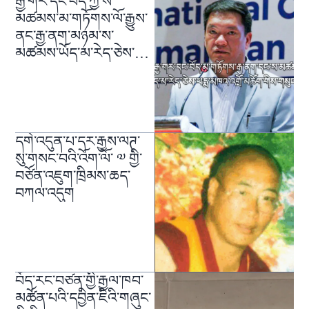
རྒྱ་གར་དང་བོད་ཀྱི་ས་
མཚམས་མ་གཏོགས་ལོ་རྒྱུས་
ནང་རྒྱ་ནག་མཉམ་ས་
མཚམས་ཡོད་མ་རེད་ཅེས་
གསུངས་པ།
དགེ་འདུན་པ་དར་རྒྱས་ལཊ་
སུ་གསང་བའི་འོག་ལོ་ ༧ གྱི་
བཙོན་འཇུག་ཁྲིམས་ཆད་
བཀལ་འདུག
བོད་རང་བཙན་གྱི་རྒྱལ་ཁབ་
མཚོན་པའི་དབྱིན་ཇིའི་གཞུང་