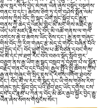
རྩལ་སླར་གསོ་བྱེད་མཁན་ཡིན་ཞེས་བསྟོད་བསྔགས་
གནང་བ་དང་། ཆབས་ཅིག་ཏུ་དགེ་བཤེས་སྨོན་ལམ་
ལགས་ཀྱིས་བོད་ཀྱི་སྐད་ཡིག་སྲུང་སྐྱོབ་དང་རྒྱུན་
གནས་ཀྱི་ཆེད་དུ་འཛམ་གླིང་མི་མང་གིས་མཐོང་རྒྱུ་
ཡོད་པའི་མཛད་རྗེས་དེ་བོད་མི་འཚོ་གནས་ལ་གལ་
འགངས་ཆེ་བ་ཆགས་ཡོད་ཅེས་དང་། རྒྱ་ནག་གཞུང་
གིས་བོད་ཀྱི་རིག་གཞུང་རྩ་མེད་དུ་གཏོང་བཞིན་པའི་
བྱ་སྤྱོད་དང་། བོད་ཕྲུག་བྱིས་པ་ཚོ་བཙན་དབང་གིས་
ཕ་མ་དང་ཁ་ཐག་རིང་བའི་བཅའ་སྡོད་སློབ་གྲྭར་
བཅུག་ནས་རྒྱ་ཡིག་རྒྱ་སྐད་བསླབ་ཏུ་བཅུག་པ་ལ་སྐྱོན་
བརྗོད་གནང་བ་དང་འབྲེལ། རྒྱལ་སྤྱིའི་སྤྱི་ཚོགས་ཀྱིས་
རྒྱ་ནག་གཞུང་གི་སྲིད་ཇུས་དེ་རིགས་འགོག་ཐབས་
དང་། བོད་མི་ལ་རང་གི་སྐད་དང་ཡི་གེས་གཙོས་རིག་
གཞུང་སྲུང་སྐྱོབ་བྱེད་པའི་ཐོབ་ཐང་ཡོད་དགོས། ངས་
དུས་དང་རྣམ་པ་ཀུན་ཏུ་བོད་མི་ཚོར་རྒྱབ་སྐྱོར་བྱེད་རྒྱུ་
ཡིན་ཞེས་སོགས་གསུངས་སོང་།