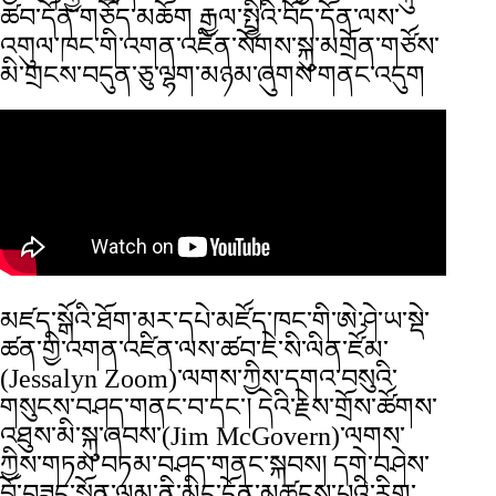
ཚབ་དོན་གཅོད་མཆོག རྒྱལ་སྤྱིའི་བོད་དོན་ལས་
འགུལ་ཁང་གི་འགན་འཛིན་སོགས་སྐུ་མགྲོན་གཙོས་
མི་གྲངས་བདུན་ཅུ་ལྷག་མཉམ་ཞུགས་གནང་འདུག
མཛད་སྒོའི་ཐོག་མར་དཔེ་མཛོད་ཁང་གི་ཨེ་ཤེ་ཡ་སྡེ་
ཚན་གྱི་འགན་འཛིན་ལས་ཚབ་ཇེ་སི་ལིན་ཛོམ་
(Jessalyn Zoom)་ལགས་ཀྱིས་དགའ་བསུའི་
གསུངས་བཤད་གནང་བ་དང་། དེའི་རྗེས་གྲོས་ཚོགས་
འཐུས་མི་སྐུ་ཞབས་(Jim McGovern)་ལགས་
ཀྱིས་གཏམ་བཏམ་བཤད་གནང་སྐབས། དགེ་བཤེས་
བློ་བཟང་སྨོན་ལམ་ནི་མིང་དོན་མཚུངས་པའི་རིག་