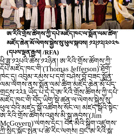
ཨ་རིའི་གྲོས་ཚོགས་ཀྱི་དཔེ་མཛོད་ཁང་ལ་སྨོན་ལམ་ཚིག་
མཛོད་ཆེན་མོ་ལེགས་སྐྱེས་སུ་ཕུལ་སྐབས། ༡༢།༡༢།༢༠༢༤
(དཔལ་ལྡན་རྒྱལ། /RFA)
ཕྱི་ཟླ་༡༢པའི་ཚེས་༡༢ཉིན། ཨ་རིའི་གྲོས་ཚོགས་ཀྱི་
དཔེ་མཛོད་ཁང་གི་(Thomas Jefferson)་ཐོག་
ཁང་དུ། འབུམ་རམས་པ་དགེ་བཤེས་བློ་བཟང་སྨོན་
ལམ་ལགས་ནས་སྨོན་ལམ་ཚིག་མཛོད་ཆེན་མོ་པོད་
གྲངས་༢༢༣ ཡོད་པ་དེ་དེ་ཨ་རིའི་གྲོས་ཚོགས་ཀྱི་དཔེ་
མཛོད་ཁང་གི་བོད་ཡིག་སྡེ་ཚན་ལ་ལེགས་སྐྱེས་སུ་
ཕུལ་བའི་མཛད་སྒོ་འཚོགས་སོང་ལ། མཛད་སྒོའི་སྟེང་
ཨ་རིའི་གྲོས་ཚོགས་འཐུས་མི་སྐུ་ཞབས་(Jim
McGovern)་ལགས་དང་། བོད་མིའི་སྒྲིག་འཛུགས་
ཀྱི་སྲིད་སྐྱོང་སྤེན་པ་ཚེ་རིང་ལགས། བྱང་ཨ་རིའི་སྐུ་