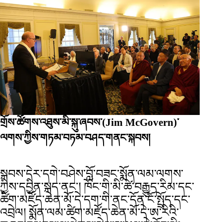
གྲོས་ཚོགས་འཐུས་མི་སྐུ་ཞབས་(Jim McGovern)་
ལགས་ཀྱིས་གཏམ་བཏམ་བཤད་གནང་སྐབས།
སྐབས་དེར་དགེ་བཤེས་བློ་བཟང་སྨོན་ལམ་ལགས་
ཀྱིས་དབྱིན་སྐད་ནང་། ཁོང་གི་མི་ཚེ་བརྒྱུད་རིམ་དང་
ཚིག་མཛོད་ཆེན་མོ་དེ་དག་གི་ནང་དོན་ངོ་སྤྲོད་དང་
འབྲེལ། སྨོན་ལམ་ཚིག་མཛོད་ཆེན་མོ་དེ་ཨ་རིའི་