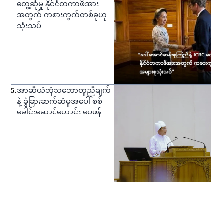
တွေ့ဆုံမှု နိုင်ငံတကာဖိအား
အတွက် ကစားကွက်တစ်ခုဟု
သုံးသပ်
5
.
အာဆီယံဘုံသဘောတူညီချက်
နဲ့ ခွဲခြားဆက်ဆံမှုအပေါ် စစ်
ခေါင်းဆောင်ဟောင်း ဝေဖန်