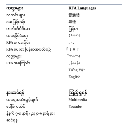
ကဏ္ဍများ
RFA Languages
Opens in new window
သတင်းများ
普通话
Opens in new window
မေးမြန်းခန်း
粤语
Opens in new window
မာလ်တီမီဒီယာ
မြန်မာ
Opens in new window
ယနေ့နိုင်ငံရေး
한국어
Opens in new window
RFA စကားဝိုင်း
ລາວ
Opens in new window
RFA ပေးစာ ပြန်စာအပတ်စဉ်
ខ្មែរ
Opens in new window
ကဏ္ဍများ
བོད་སྐད།
Opens in new window
RFA အကြောင်း
ئۇيغۇر
Opens in new window
Tiếng Việt
Opens in new window
English
နားဆင်ရန်
ကြည့်ရှုရန်
ယနေ့ အသံလွှင့်ချက်
Multimedia
Opens in new window
ပေါ့ဒ်ကတ်စ်
Youtube
နံနက် ၇-၈ နာရီ / ည ၇-၈ နာရီ နား
Opens in new window
ဆင်ရန်