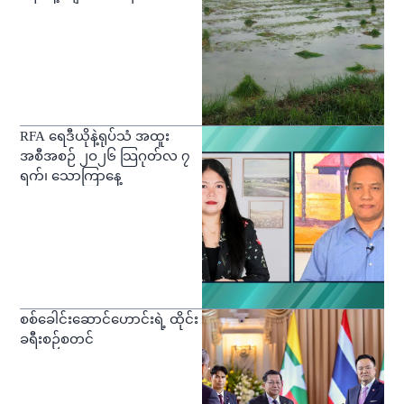
RFA ရေဒီယိုနဲ့ရုပ်သံ အထူး
အစီအစဉ် ၂ဝ၂၆ သြဂုတ်လ ၇
ရက်၊ သောကြာနေ့
စစ်ခေါင်းဆောင်ဟောင်းရဲ့ ထိုင်း
ခရီးစဉ်စတင်