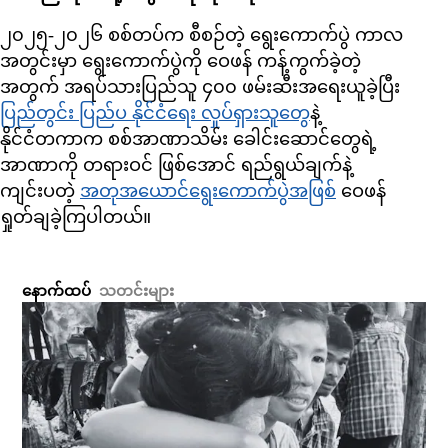
၂၀၂၅-၂၀၂၆ စစ်တပ်က စီစဉ်တဲ့ ရွေးကောက်ပွဲ ကာလ
အတွင်းမှာ ရွေးကောက်ပွဲကို ဝေဖန် ကန့်ကွက်ခဲ့တဲ့
အတွက် အရပ်သားပြည်သူ ၄၀၀ ဖမ်းဆီးအ‌ရေးယူခဲ့ပြီး
ပြည်တွင်း ပြည်ပ နိုင်ငံရေး လှုပ်ရှားသူတွေ
နဲ့
နိုင်ငံတကာက စစ်အာဏာသိမ်း ခေါင်းဆောင်တွေရဲ့
အာဏာကို တရားဝင် ဖြစ်အောင် ရည်ရွယ်ချက်နဲ့
ကျင်းပတဲ့
အတုအယောင်ရွေးကောက်ပွဲအဖြစ်
ဝေဖန်
ရှုတ်ချခဲ့ကြပါတယ်။
နောက်ထပ်
သတင်းများ