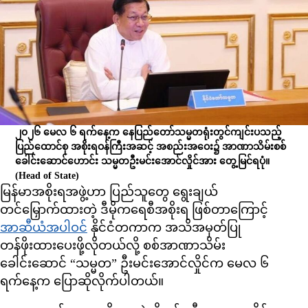
၂၀၂၆ မေလ ၆ ရက်နေ့က နေပြည်တော်သမ္မတရုံးတွင်ကျင်းပသည့်
ပြည်ထောင်စု အစိုးရဝန်ကြီးအဆင့် အစည်းအဝေး၌ အာဏာသိမ်းစစ်
ခေါင်းဆောင်ဟောင်း သမ္မတဦးမင်းအောင်လှိုင်အား တွေ့မြင်ရပုံ။
(Head of State)
မြန်မာအစိုးရအဖွဲ့ဟာ ပြည်သူတွေ ရွေးချယ်
တင်မြှောက်ထားတဲ့ ဒီမိုကရေစီအစိုးရ ဖြစ်တာကြောင့်
အာဆီယံအပါဝင်
နိုင်ငံတကာက အသိအမှတ်ပြု
တန်ဖိုးထားပေးဖို့လိုတယ်လို့ စစ်အာဏာသိမ်း
ခေါင်းဆောင် “သမ္မတ” ဦးမင်းအောင်လှိုင်က မေလ ၆
ရက်နေ့က ပြောဆိုလိုက်ပါတယ်။