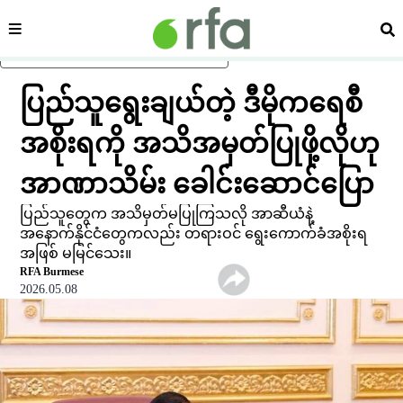
ကဏ္ဍ
ရှာ
ပင်မအကြောင်းအရာသို့ ကျော်ရန်
ပြည်သူရွေးချယ်တဲ့ ဒီမိုကရေစီ
အစိုးရကို အသိအမှတ်ပြုဖို့လိုဟု
အာဏာသိမ်း ခေါင်းဆောင်ပြော
ပြည်သူတွေက အသိမှတ်မပြုကြသလို အာဆီယံနဲ့
အနောက်နိုင်ငံတွေကလည်း တရားဝင် ရွေးကောက်ခံအစိုးရ
အဖြစ် မမြင်သေး။
RFA Burmese
2026.05.08