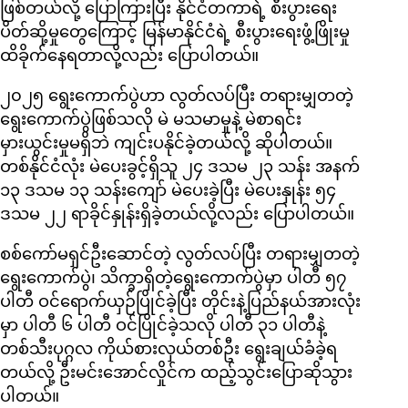
ဖြစ်တယ်လို့ ပြောကြားပြီး နိုင်ငံတကာရဲ့ စီးပွားရေး
ပိတ်ဆို့မှုတွေကြောင့် မြန်မာနိုင်ငံရဲ့ စီးပွားရေးဖွံ့ဖြိုးမှု
ထိခိုက်နေရတာလို့လည်း ပြောပါတယ်။
၂၀၂၅ ရွေးကောက်ပွဲဟာ လွတ်လပ်ပြီး တရားမျှတတဲ့
ရွေးကောက်ပွဲဖြစ်သလို မဲ မသမာမှုနဲ့ မဲစာရင်း
မှားယွင်းမှုမရှိဘဲ ကျင်းပနိုင်ခဲ့တယ်လို့ ဆိုပါတယ်။
တစ်နိုင်ငံလုံး မဲပေးခွင့်ရှိသူ ၂၄ ဒသမ ၂၃ သန်း အနက်
၁၃ ဒသမ ၁၃ သန်းကျော် မဲပေးခဲ့ပြီး မဲပေးနှုန်း ၅၄
ဒသမ ၂၂ ရာခိုင်နှုန်းရှိခဲ့တယ်လို့လည်း ပြောပါတယ်။
စစ်ကော်မရှင်ဦးဆောင်တဲ့ လွတ်လပ်ပြီး တရားမျှတတဲ့
ရွေးကောက်ပွဲ၊ သိက္ခာရှိတဲ့ရွေးကောက်ပွဲမှာ ပါတီ ၅၇
ပါတီ ဝင်ရောက်ယှဉ်ပြိုင်ခဲ့ပြီး တိုင်းနဲ့ပြည်နယ်အားလုံး
မှာ ပါတီ ၆ ပါတီ ဝင်ပြိုင်ခဲ့သလို ပါတီ ၃၁ ပါတီနဲ့
တစ်သီးပုဂ္ဂလ ကိုယ်စားလှယ်တစ်ဦး ရွေးချယ်ခံခဲ့ရ
တယ်လို့ ဦးမင်းအောင်လှိုင်က ထည့်သွင်းပြောဆိုသွား
ပါတယ်။