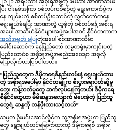
၂၀၂၁ အရပ်သား အစိုးရအဖွဲ့ကို ဖမ်းဆီး အာဏာသိမ်း
ပြီး ငါးနှစ်အကြာ စစ်တပ်ကစီစဉ်တဲ့ ရွေးကောက်ပွဲက
နေ ကျင်းပတဲ့ စစ်တပ်ဦးဆောင်တဲ့ လွှတ်တော်ကနေ
ရွေးချယ်ခံရပြီး အာဏာလွှဲ ယူခဲ့တဲ့ စစ်တပ်ခန့် အစိုးရ
အပေါ် အာဆီယံနိုင်ငံများအဖွဲ့အပါအဝင် နိုင်ငံတကာက
အသိအမှတ် မပြု
တဲ့အပေါ် စစ်အာဏာသိမ်း
ခေါင်းဆောင်က နေပြည်တော် သမ္မတရုံးမှာကျင်းပတဲ့
ပြည်ထောင်စု အစိုးရအဖွဲ့အစည်းအဝေးမှာ အခုလို
ပြောလိုက်တာဖြစ်ပါတယ်။
“ပြည်သူတွေက ဒီမိုကရေစီနည်းလမ်းနဲ့ ရွေးချယ်ထား
တဲ့ အစိုးရအပေါ်မှာ နိုင်ငံတချို့က စီးပွားရေးပိတ်ဆို့မှု
တွေ၊ ကန့်သတ်မှုတွေ ဆက်လုပ်နေကြတယ်၊ ဒီမိုကရေ
စီနိုင်ငံတွေဟာ မိမိဆန္ဒအလျောက် မဲပေးခဲ့တဲ့ ပြည်သူ
တွေရဲ့ ဆန္ဒကို တန်ဖိုးထားသင့်တယ်”
သမ္မတ ဦးမင်းအောင်လှိုင်က သူ့အစိုးရအဖွဲ့ဟာ ပြည်သူ
တွေ ရွေးချယ်တင်မြှောက်ထားတဲ့ ဒီမိုကရေစီ အစိုးရ