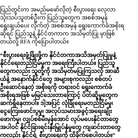
ပြည်တွင်းက အမည်မဖော်လိုတဲ့ စီးပွားရေး လေ့လာ
သုံးသပ်သူတစ်ဦးက ပြည်သူတွေက အစစ်အမှန်
ရွေးချယ်ပေး လိုက်တဲ့ အစစ်အမှန် ရွေးကောက်ခံအစိုးရ
ဆိုရင် ပြည်သူနဲ့ နိုင်ငံတကာက အသိမှတ်ပြု မှာဖြစ်
တယ်လို့ RFA ကိုပြောပါတယ်။
“စီးပွားရေးဖွံ့ဖြိုးဖို့က နိုင်ငံတကာအသိအမှတ်ပြုမှုနဲ့
နိုင်ငံရေးတည်ငြိမ်မှုက အရေးကြီးပါတယ်။ ပြည်သူ
တွေကလည်း သူတို့ကို အသိမှတ်မပြုကြသလို အာဆီ
ယံနဲ့ အနောက်နိုင်ငံတွေ အများစုကလည်း စစ်တပ်
ဦးဆောင်နေတဲ့ အစိုးရကို တရားဝင် ရွေးကောက်ခံ
အစိုးရအဖြစ် မမြင်သေးတာကြောင့် ပိတ်ဆို့မှုတွေက
ဆက်ရှိနေတာပါ။ ဒါ့အပြင် လုံခြုံရေးမတည်ငြိမ်မှု၊
ငွေကြေးဖောင်းပွမှု၊ အလုပ်သမားအခွင့်အရေးချိုး
ဖောက်မှု၊ လျှပ်စစ်မီးမှန်အောင် လုပ်မပေးနိုင်တာတွေ
အပါဝင် နိုင်ငံခြားရင်းနှီးမြှုပ်နှံမှုတွေ ကျဆင်းတာတွေ
ကလည်း နိုင်ငံရဲ့ စီးပွားရေးကို ထိခိုက်စေပါတယ်။”