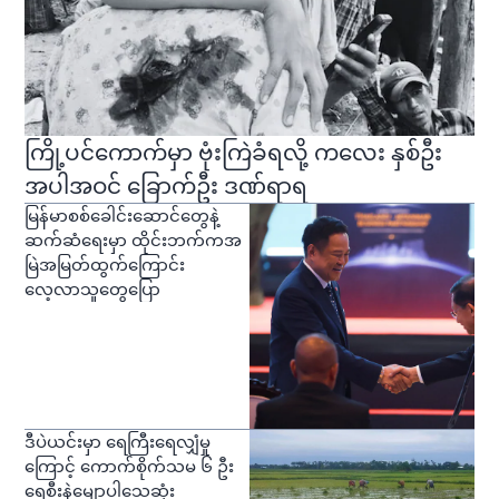
ကြို့ပင်ကောက်မှာ ဗုံးကြဲခံရလို့ ကလေး နှစ်ဦး
အပါအဝင် ခြောက်ဦး ဒဏ်ရာရ
မြန်မာစစ်ခေါင်းဆောင်တွေနဲ့
ဆက်ဆံရေးမှာ ထိုင်းဘက်ကအ
မြဲအမြတ်ထွက်ကြောင်း
လေ့လာသူတွေပြော
ဒီပဲယင်းမှာ ရေကြီးရေလျှံမှု
ကြောင့် ကောက်စိုက်သမ ၆ ဦး
ရေစီးနဲ့မျောပါသေဆုံး