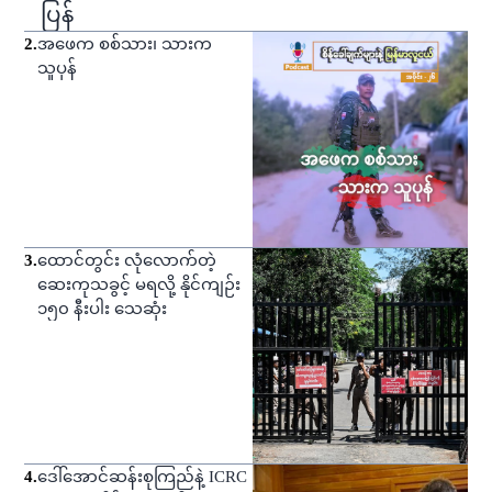
ပြန်
2
.
အဖေက စစ်သား၊ သားက
သူပုန်
3
.
ထောင်တွင်း လုံလောက်တဲ့
ဆေးကုသခွင့် မရလို့ နိုင်ကျဉ်း
၁၅၀ နီးပါး သေဆုံး
4
.
ဒေါ်အောင်ဆန်းစုကြည်နဲ့ ICRC