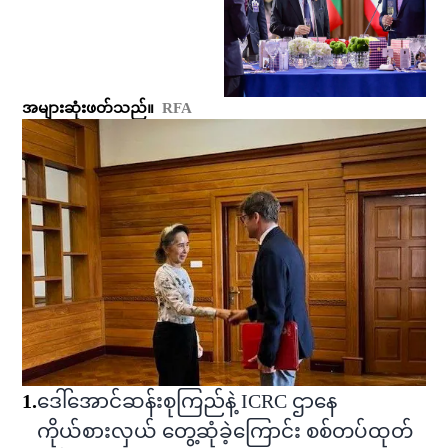
အများဆုံးဖတ်သည်။
RFA
1
.
ဒေါ်အောင်ဆန်းစုကြည်နဲ့ ICRC ဌာနေ
ကိုယ်စားလှယ် တွေ့ဆုံခဲ့ကြောင်း စစ်တပ်ထုတ်