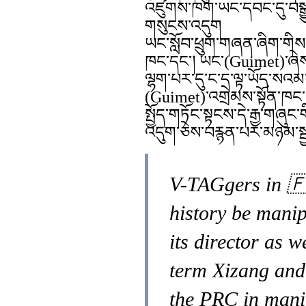
འཛུགས་ཁག་ཡང་དབང་དུ་བསྒྱ
གསུངས་འདུག
ཡང་སློབ་ཕྲུག་གཞན་ཞིག་གིས
ཁང་དང་། ཡང་(Guimet)་ཞེས་
ལྷག་པར་དུ་ང་ད་ལྟ་ཡོད་སའམ་
(Guimet)་འགྲེམས་སྟོན་ཁང་ཡ
སྤྱོད་གཏོང་སྟངས་དེ་རྒྱ་གཞུང
འདུག་ཅེས་བརྙན་པར་མཉམ་སྦྱ
V-TAGgers in 🇫
history be mani
its director as 
term Xizang and 
the PRC in manip