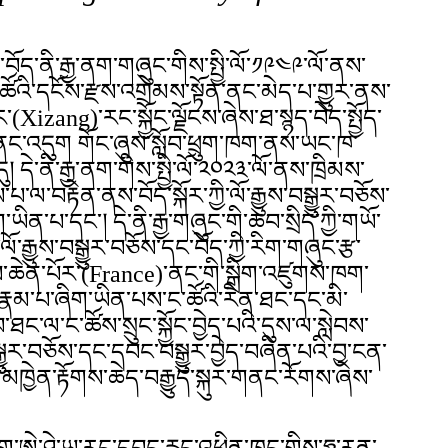
་བོད་ནི་རྒྱ་ནག་གཞུང་གིས་སྤྱི་ལོ་༡༩༤༩་ལོ་ནས་
ོའི་དངོས་རྫས་འགྲེམས་སྟོན་ནང་མེད་པ་གྱུར་ནས་
(Xizang)་རང་སྐྱོང་ལྗོངས་ཞེས་ཐ་སྙད་བེད་སྤྱོད་
་གནང་འདུག གོང་ཞུས་སློབ་ཕྲུག་ཁག་ནས་ཡང་ཁ་
། དེ་ནི་རྒྱ་ནག་གིས་སྤྱི་ལོ་༢༠༢༣་ལོ་ནས་ཁྲིམས་
་བརྟེན་ནས་བོད་སྐོར་ཀྱི་ལོ་རྒྱུས་བསྒྱུར་བཅོས་
ིན་པ་དང་། དེ་ནི་རྒྱ་གཞུང་གི་ཆབ་སྲིད་ཀྱི་གཡོ་
་ལོ་རྒྱུས་བསྒྱུར་བཅོས་དང་བོད་ཀྱི་རིག་གཞུང་རྩ་
ས་ཆེན་པོར་(France)་ནང་གི་སྒྲིག་འཛུགས་ཁག་
་རྣམ་པ་ཞིག་ཡིན་པས་ང་ཚོའི་རིན་ཐང་དང་མི་
ང་ལ་ང་ཚོས་སྲུང་སྐྱོང་བྱེད་པའི་དུས་ལ་སླེབས་
བསྒྱུར་བཅོས་དང་དབང་བསྒྱུར་བྱེད་བཞིན་པའི་བྱ་ངན་
་མཁྱེན་རྟོགས་ཆེད་བརྒྱུད་སྐུར་གནང་རོགས་ཞེས་