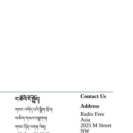
Contact Us
ང་ཚོའི་ངོ་སྤྲོད།
Address
ow
གསར་འགོད་པའི་སྒྲིག་སྲོལ།
Radio Free
Opens in new window
ས་མིག་གསལ་བསྒྲགས།
Asia
2025 M Street
གསང་དོན་འགན་ལེན།
NW