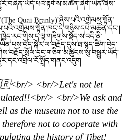
ུར་བཞིན་ཡོད་པའི་རྟགས་མཚོན་ཞིག་ཡིན་ཞེས་
་(The Quai Branly)་ཞེས་པའི་འགྲེམས་སྟོན་
པའི་འགྲེམས་སྟོན་ཁང་དེ་གཉིས་དཔེ་མཚོན་དང་།
ཁྱེད་རང་གིས་ད་ལྟ་གཟིགས་སྡོད་ས་འདི་ནི་
ིན་པས་བོད་སྐོར་ལ་བརྗོད་དུས་ཐ་སྙད་ཚིག་བེད་
་གིས་བརྗོད་སྲོལ་དང་གཅིག་མཚུངས་སུ་བསྒྱུར་ཡོད་
ར་དང་འབྲེལ་ངོ་སྤྲོད་གནང་འདུག
🇷<br/> <br/>Let's not let
pulated!!<br/> <br/>We ask and
well as the museum not to use the
therefore not to cooperate with
ulating the history of Tibet!