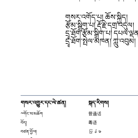
གསར་འགོད་པ། ཆོས་སྐྱིད།
རྩོམ་སྒྲིག་པ། རྡོ་རྗེ་དགྲ་འདུལ།
དྲྭ་ཐོག་རྩོམ་སྒྲིག་པ། དཔལ་ལྡན
དྲྭ་ཐོག་སྤེལ་མཁན། ཀླུ་འབུམ།
གསར་འགྱུར་དང་ལེ་ཚན།
སྐད་རིགས།
༸གོང་ས་མཆོག
普通话
བོད།
粤语
བཙན་བྱོལ།
မြန်မာ