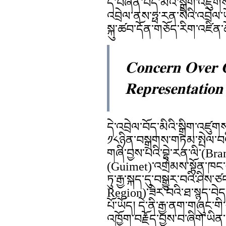
དེ་བཞིན་བོད་མིའི་སྒྲིག་འཛུ
འབྲེལ་ནས་ཧྥ་རན་སིའི་འབྲེལ
སྐུ་ཚབ་དོན་གཅོད་རིག་འཛིན་ཆ
𝐂𝐨𝐧𝐜𝐞𝐫𝐧 𝐎𝐯𝐞𝐫 𝐂
𝐑𝐞𝐩𝐫𝐞𝐬𝐞𝐧𝐭𝐚𝐭𝐢𝐨
དེ་འབྲེལ་བོད་མིའི་སྒྲིག་འཛུག
༡༨ཉིན་བསྒྲགས་གཏམ་སྤེལ་བའི་ན
གཞི་བྱས་པའི་བྷེ་རན་ལི་(Bran
(Guimet)་འགྲེམས་སྟོན་ཁང་ག
ཏུ་རྒྱ་སྐད་དུ་བསྒྱུར་བའི་ཤ
Region)་ཟེར་བའི་ཐ་སྙད་བེད
པོ་ཡོད། དེ་ནི་རྒྱ་ནག་གཞུང་
འཁྱོག་བརྗོད་བྱས་བ་ཞིག་ཡ