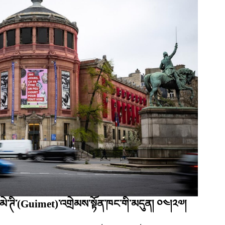
འི་མེ་ཊི་(Guimet)་འགྲེམས་སྟོན་ཁང་གི་མདུན། ༠༤།༢༧།