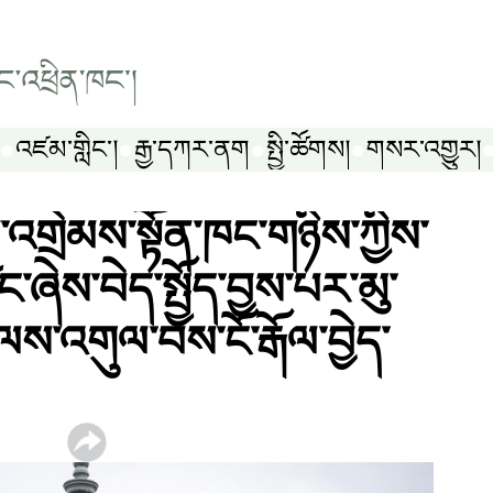
འཛམ་གླིང༌།
རྒྱ་དཀར་ནག
སྤྱི་ཚོགས།
གསར་འགྱུར།
ི་འགྲེམས་སྟོན་ཁང་གཉིས་ཀྱིས་
་ཞེས་བེད་སྤྱོད་བྱས་པར་མུ་
ལས་འགུལ་བས་ངོ་རྒོལ་བྱེད་