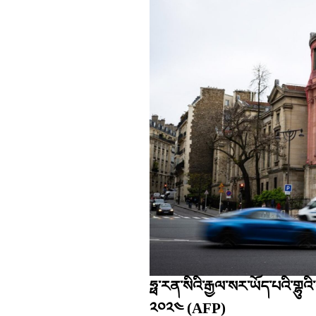
ཧྥ་རན་སིའི་རྒྱལ་སར་ཡོད་པའི་གྷུ
༢༠༢༤
(AFP)