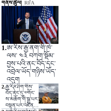
གནས་ཚུལ།
RFA
1
.
ཨ་རིས་རྒྱ་ནག་གི་ཁེ་
ལས་ ༤༣ བཀག་སྡོམ་
བྱས་པའི་ནང་བོད་དང་
འབྲེལ་ཡོད་གཉིས་ཡོད་
འདུག
2
.
རྒྱ་རིཊ་ཤིག་གིས་
བོད་ནང་དུ་༧གོང་
ས་མཆོག་གི་སྐུ་པར་
བསྟན་པར་འཛིན་