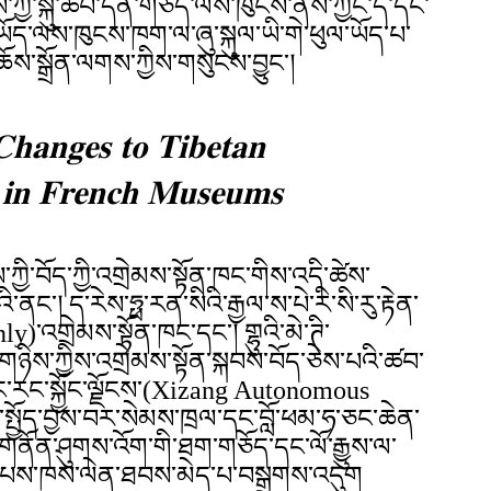
གས་ཀྱི་སྐུ་ཚབ་དོན་གཅོད་ལས་ཁུངས་ནས་ཀྱང་དེ་དང་
་ཡོད་ལས་ཁུངས་ཁག་ལ་ཞུ་སྐུལ་ཡི་གེ་ཕུལ་ཡོད་པ་
ོས་སྒྲོན་ལགས་ཀྱིས་གསུངས་བྱུང་།
𝐡𝐚𝐧𝐠𝐞𝐬 𝐭𝐨 𝐓𝐢𝐛𝐞𝐭𝐚𝐧
𝐧 𝐢𝐧 𝐅𝐫𝐞𝐧𝐜𝐡 𝐌𝐮𝐬𝐞𝐮𝐦𝐬
ས་ཀྱི་བོད་ཀྱི་འགྲེམས་སྟོན་ཁང་གིས་འདི་ཚེས་
ང་། ད་རེས་ཧྥ་རན་སིའི་རྒྱལ་ས་པེ་རི་སི་རུ་རྟེན་
ly)་འགྲེམས་སྟོན་ཁང་དང་། གྷུའི་མེ་ཊི་
ཉིས་ཀྱིས་འགྲེམས་སྟོན་སྐབས་བོད་ཅེས་པའི་ཚབ་
ིས་ཙང་རང་སྐྱོང་ལྗོངས་(Xizang Autonomous
་སྤྱོད་བྱས་བར་སེམས་ཁྲལ་དང་བློ་ཕམ་ཧ་ཅང་ཆེན་
གི་གནོན་ཤུགས་འོག་གི་ཐག་གཅོད་དང་ལོ་རྒྱུས་ལ་
ིན་པས་ཁས་ལེན་ཐབས་མེད་པ་བསྒྲགས་འདུག