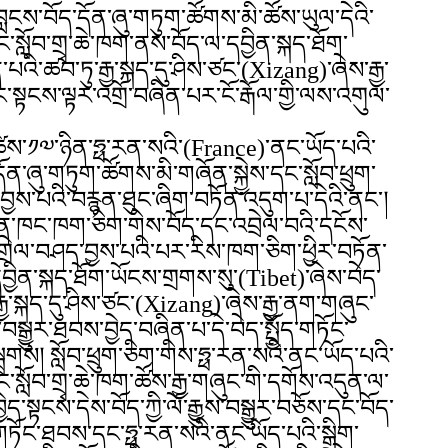
ླངས་བོད་དོན་ཞུ་གཏུག་ཚོགས་མི་ཚོས་ཡུལ་དེའི་
སློབ་གྲྭ་ཆེ་ཁག་ནས་བོད་ལ་དབྱིན་སྐད་ཐོག་
་པའི་ཚབ་ཏུ་རྒྱ་སྐད་དུ་ཤིས་ཙང་(Xizang)་ཞེས་རྒྱ་
་སྟངས་ལྟར་འགྲོ་བཞིན་པར་ངོ་རྒོལ་གྱི་ལས་འགུལ་
ླ་༩་ཚེས་༡༧་ཉིན་ཧྥ་རན་སའི་(France)་ནང་ཡོད་པའི་
ན་ཞུ་གཏུག་ཚོགས་མི་གཞོན་སྐྱེས་དང་སློབ་ཕྲུག་
བྱས་པའི་བརྙན་ཐུང་ཞིག་བཏོན་འདུག་པ་དེའི་ནང་།
ོན་ཁང་ཁག་ཅིག་གིས་བོད་དང་འབྲེལ་བའི་དངོས་
གྲེལ་བཤད་བྱས་པའི་པར་རིས་ཁག་ཅིག་ཕྱིར་བཏོན་
བྱིན་སྐད་ཐོག་ཡོངས་གྲགས་སུ་(Tibet)་ཞེས་བེད་
རྒྱ་སྐད་དུ་ཤིས་ཙང་(Xizang)་ཞེས་རྒྱ་ནག་གཞུང་
ྟེང་བསྒྱུར་ཐབས་བྱེད་བཞིན་པ་དེ་བེད་སྤྱོད་གཏོང་
ྲགས། སློབ་ཕྲུག་ཅིག་གིས་ཧྥ་རན་སའི་ནང་ཡོད་པའི་
སློབ་གྲྭ་ཆེ་ཁག་ཚོས་རྒྱ་གཞུང་གི་དགོས་འདུན་ལ་
ད་སྟངས་དེས་བོད་ཀྱི་ལོ་རྒྱུས་བསྒྱུར་བཅོས་དང་བོད་
གཏོང་ཐབས་དང་ཧྥ་རན་སའི་ནང་ཡོད་པའི་སྒྲིག་