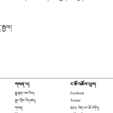
་རྒྱལ།
གསན་པ།
ང་ཚོ་འཚོལ་ཡུལ།
Opens in new wind
སྒྲ་ལྡན་ལས་རིམ།
Facebook
Opens in new window
རྒྱང་སྲིང་འོད་ཚད།
Twitter
Opens in new window
གསན།
RSS ལེན་པར་ཐོ་འགོད།