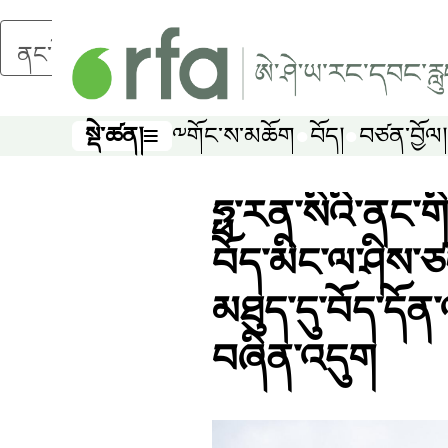
ནང་དོན་གཙོ་བོར་མཆོང་།
སྡེ་ཚན།
༸གོང་ས་མཆོག
བོད།
བཙན་བྱོལ།
སྡེ་ཚན།
ཧྥ་རན་སིའི་ནང་ག
བོད་མིང་ལ་ཤིས་ཙང
མཐུད་དུ་བོད་དོན་
བཞིན་འདུག