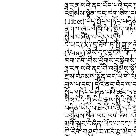
ཧྥ་རན་སའི་ནང་ཡོད་པའི་དང་བ
འགྲེམས་སྟོན་ཁང་ཁག་ཅིག་དང་
(Tibet)་བེད་སྤྱོད་གཏོང་བཞིན
ནག་གཞུང་གིས་བེད་སྤྱོད་གཏོང
སྤེལ་བཞིན་པ་རེད་འདུག
དེ་ཡང་(X)་དྲྭ་ཐོག་ཏུ་སྤྱི་ཟ
(V-tag)་ཞེས་དང་བླངས་བོད་དོ
ཁག་ཅིག་གིས་ཕྱོགས་བསྒྲིགས་
ཧྥ་རན་སའི་ནང་གི་འགྲེམས་སྟ
རྫས་བཤམས་སྟོན་དང་ཡི་གེ་འ
བྱས་པ་དང་། དེའི་ནང་བོད་ལ་ད
སྤྱོད་གཏོང་བཞིན་པའི་ཚབ་ཏུ་
གིས་བོད་ཀྱི་མིང་རྒྱལ་སྤྱིའི་ས
བཞིན་ཡོད་པ་ཐེར་འདོན་དང་སྦ
འགྲེམས་སྟོན་ཁང་ཁག་ཅིག་དང་
མགོ་སྒུར་བཞིན་ཡོད་པ་དང་། བྱེ
ཀྱི་རིག་གཞུང་ཆ་ཚང་རྩ་མེད་