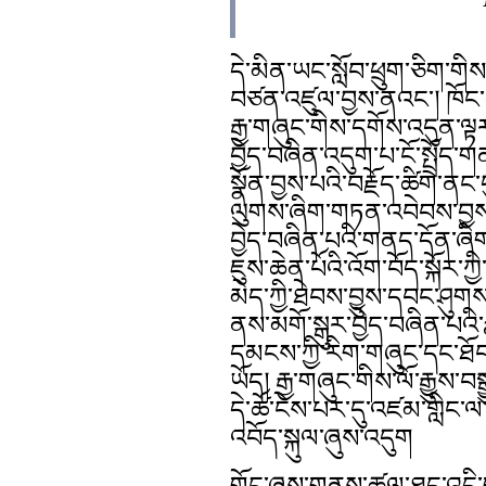
དེ་མིན་ཡང་སློབ་ཕྲུག་ཅིག་གིས
བཙན་འཛུལ་བྱས་ནའང་། ཁོང་ཚ
རྒྱ་གཞུང་གིས་དགོས་འདུན་ལྟར་
བྱེད་བཞིན་འདུག་པ་ངོ་སྤྲོད
སྣོན་བྱས་པའི་བརྗོད་ཚིག་ནང་དུ
ལུགས་ཞིག་གཏན་འབེབས་བྱས་པ་ལ
བྱེད་བཞིན་པའི་གནད་དོན་ཞིག་ཡ
ཇུས་ཆེན་པོའི་འོག་བོད་སྐོར་ཀྱི
མེད་ཀྱི་ཐེབས་བྱུས་དབང་ཤུག
ནས་མགོ་སྒུར་བྱེད་བཞིན་པའི
དམངས་ཀྱི་རིག་གཞུང་དང་ཐོབ་ཐ
ཡོད། རྒྱ་གཞུང་གིས་ལོ་རྒྱུས་
དེ་ཚོ་ངེས་པར་དུ་འཛམ་གླིང་ལ
འབོད་སྐུལ་ཞུས་འདུག