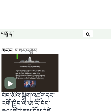
བརྙན།
བཤེར་འཚོལ
མང་བ
གསར་འགྱུར།
བོད་མིའི་སྒྲིག་འཛུཊ་དང་
འགོ་ཁྲིད་ལ་ཨ་རི་དང་