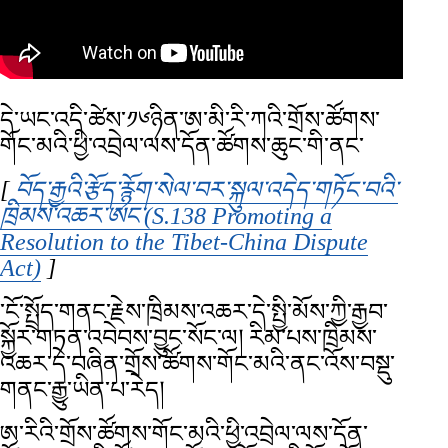
དེ་ཡང་འདི་ཚེས་༡༦ཉིན་ཨ་མི་རི་ཀའི་གྲོས་ཚོགས་
གོང་མའི་ཕྱི་འབྲེལ་ལས་དོན་ཚོགས་ཆུང་གི་ནང་
[
བོད་རྒྱའི་རྩོད་རྙོག་སེལ་བར་སྐུལ་འདེད་གཏོང་བའི་
ཁྲིམས་འཆར་ཨང་(S.138 Promoting a
Resolution to the Tibet-China Dispute
Act)
Opens in new window
]
་ངོ་སྤྲོད་གནང་རྗེས་ཁྲིམས་འཆར་དེ་སྤྱི་མོས་ཀྱི་རྒྱབ་
སྐྱོར་གཏན་འབེབས་བྱུང་སོང་ལ། རིམ་པས་ཁྲིམས་
འཆར་དེ་བཞིན་གྲོས་ཚོགས་གོང་མའི་ནང་འོས་བསྡུ་
གནང་རྒྱུ་ཡིན་པ་རེད།
ཨ་རིའི་གྲོས་ཚོགས་གོང་མའི་ཕྱི་འབྲེལ་ལས་དོན་