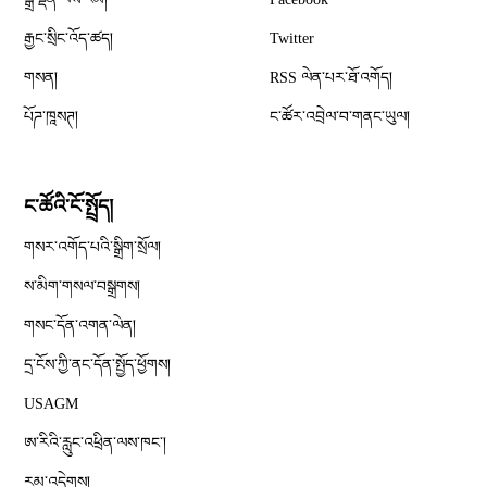
Opens in new window
རྒྱང་སྲིང་འོད་ཚད།
Twitter
Opens in new window
གསན།
RSS ལེན་པར་ཐོ་འགོད།
པོཌ་ཁཱསཊ།
ང་ཚོར་འབྲེལ་བ་གནང་ཡུལ།
ང་ཚོའི་ངོ་སྤྲོད།
གསར་འགོད་པའི་སྒྲིག་སྲོལ།
Opens in new window
ས་མིག་གསལ་བསྒྲགས།
གསང་དོན་འགན་ལེན།
དྲ་ངོས་ཀྱི་ནང་དོན་སྤྱོད་ཕྱོགས།
Opens in new window
USAGM
Opens in new window
ཨ་རིའི་རླུང་འཕྲིན་ལས་ཁང༌།
རམ་འདེགས།