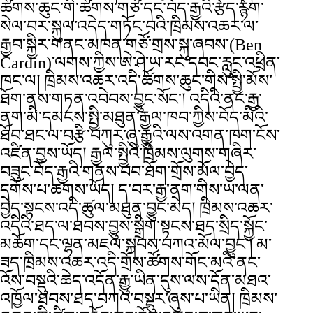
ཚོགས་ཆུང་གི་ཚོགས་གཙོ་དང་བོད་རྒྱའི་རྩོད་རྙོག་
སེལ་བར་སྐུལ་འདེད་གཏོང་བའི་ཁྲིམས་འཆར་ལ་
རྒྱབ་སྐྱིར་གནང་མཁན་གཙོ་གྲས་སྐུ་ཞབས་(Ben
Cardin)་ལགས་ཀྱིས་ཨེ་ཤེ་ཡ་རང་དབང་རླུང་འཕྲིན་
ཁང་ལ། ཁྲིམས་འཆར་འདི་ཚོགས་ཆུང་གིས་སྤྱི་མོས་
ཐོག་ནས་གཏན་འབེབས་བྱུང་སོང་། འདིའི་ནང་རྒྱ་
ནག་མི་དམངས་སྤྱི་མཐུན་རྒྱལ་ཁབ་ཀྱིས་བོད་མིའི་
ཐོབ་ཐང་ལ་བརྩི་བཀུར་ཞུ་རྒྱུའི་ལས་འགན་ཁག་ངོས་
འཛིན་བྱས་ཡོད། རྒྱལ་སྤྱིའི་ཁྲིམས་ལུགས་གཞིར་
བཟུང་བོད་རྒྱའི་གནས་བབ་ཐོག་གྲོས་མོལ་བྱེད་
དགོས་པ་ཆགས་ཡོད། ད་བར་རྒྱ་ནག་གིས་ཡ་ལན་
བྱེད་སྟངས་འདི་ཚུལ་མཐུན་བྱུང་མེད། ཁྲིམས་འཆར་
འདིའི་ཐད་ལ་ཐབས་བྱུས་སྒྲིག་སྟངས་ཐད་སྲིད་སྐྱོང་
མཆོག་དང་ལྷན་མཇལ་སྐབས་བཀའ་མོལ་བྱུང་། མ་
ཟད་ཁྲིམས་འཆར་འདི་གྲོས་ཚོགས་གོང་མའི་ནང་
འོས་བསྡུའི་ཆེད་འདོན་རྒྱུ་ཡིན་དུས་ལས་དོན་མཐའ་
འཁྱོལ་ཐབས་ཐད་བཀའ་བསྡུར་ཞུས་པ་ཡིན། ཁྲིམས་