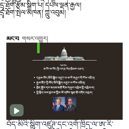
དྲྭ་ཐོག་རྩོམ་སྒྲིག་པ། དཔལ་ལྡན་རྒྱལ།
དྲྭ་ཐོག་སྤེལ་མཁན། ཀླུ་འབུམ།
མང་བ
གསར་འགྱུར།
བོད་མིའི་སྒྲིག་འཛུཊ་དང་འགོ་ཁྲིད་ལ་ཨ་རི་