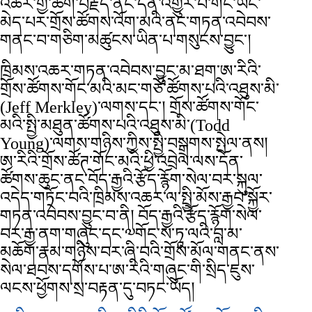
འཆར་གྱི་ཚིག་བརྗོད་ནང་དོན་འགྱུར་བ་གང་ཡང་
མེད་པར་གྲོས་ཚོགས་འོག་མའི་ནང་གཏན་འབེབས་
གནང་བ་གཅིག་མཚུངས་ཡིན་པ་གསུངས་བྱུང་།
ཁྲིམས་འཆར་གཏན་འབེབས་བྱུང་མ་ཐག་ཨ་རིའི་
གྲོས་ཚོགས་གོང་མའི་མང་གཙོ་ཚོགས་པའི་འཐུས་མི་
(Jeff Merkley)་ལགས་དང་། གྲོས་ཚོགས་གོང་
མའི་སྤྱི་མཐུན་ཚོགས་པའི་འཐུས་མི་(Todd
Young)་ལགས་གཉིས་ཀྱིས་སྤྱི་བསྒྲགས་སྤེལ་ནས།
ཨ་རིའི་གྲོས་ཚོཊ་གོང་མའི་ཕྱི་འབྲེལ་ལས་དོན་
ཚོགས་ཆུང་ནང་བོད་རྒྱའི་རྩོད་རྙོག་སེལ་བར་སྐུལ་
འདེད་གཏོང་བའི་ཁྲིམས་འཆར་ལ་སྤྱི་མོས་རྒྱབ་སྐྱོར་
གཏན་འབེབས་བྱུང་བ་ནི། བོད་རྒྱའི་རྩོད་རྙོག་སེལ་
བར་རྒྱ་ནག་གཞུང་དང་༧གོང་ས་ཏཱ་ལའི་བླ་མ་
མཆོག་རྣམ་གཉིས་བར་ཞི་བའི་གྲོས་མོལ་གནང་ནས་
སེལ་ཐབས་དགོས་པ་ཨ་རིའི་གཞུང་གི་སྲིད་ཇུས་
ལངས་ཕྱོགས་སྲ་བརྟན་དུ་བཏང་ཡོད།