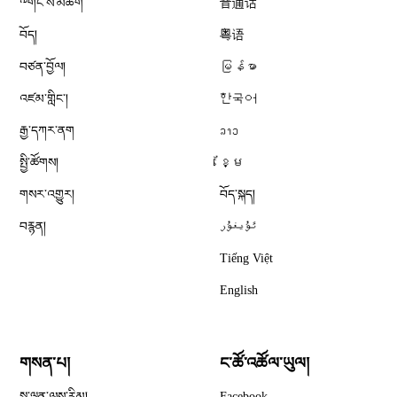
༸གོང་ས་མཆོག
普通话
བོད།
粤语
བཙན་བྱོལ།
မြန်မာ
འཛམ་གླིང༌།
한국어
རྒྱ་དཀར་ནག
ລາວ
སྤྱི་ཚོགས།
ខ្មែ
གསར་འགྱུར།
བོད་སྐད།
བརྙན།
ئۇيغۇر
Tiếng Việt
English
གསན་པ།
ང་ཚོ་འཚོལ་ཡུལ།
Opens in new window
སྒྲ་ལྡན་ལས་རིམ།
Facebook