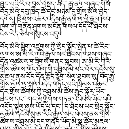
ཐུབ་པའི་རེ་བ་བྱས་བསྡད་ཡོད། རྒྱ་ནག་གཞུང་གིས་
བོད་མིའི་དབུ་ཁྲིད་ཚོ་དང་མཉམ་དུ་གྲོས་མོལ་བྱེད་
དགོས། ཁྲིམས་འཆར་འདིས་རྒྱ་ནག་ལ་ཕྱི་རྒྱལ་ཁབ་
ཁག་གི་གནོན་ཤུགས་མངོན་གསལ་དོད་པོ་ཐེབས་
ངེས་རེད་ཅེས་གསུངས་འདུག
བོད་མིའི་སྒྲིག་འཛུགས་ཀྱི་སྲིད་སྐྱོང་སྤེན་པ་ཚེ་རིང་
ལགས་ཨ་མི་རི་ཀའི་རྒྱལ་སར་ཐེངས་ཁ་ཤས་གཞུང་
དོན་འཚམས་གཟིགས་གནང་སྐབས། ཨ་མི་རི་ཀའི་
གྲོས་ཚོགས་གོང་འོག་གི་འཐུས་མི་མང་པོར་དངོས་སུ་
མཇལ་ནས་བོད་དོན་རྩོད་རྙོག་སེལ་ཐབས་སུ། བོད་རྒྱ་
གྲོས་མོལ་ལ་སྐུལ་འདེད་གཏོང་བའི་ཁྲིམས་འཆར་
དེར་གྲོས་ཚོགས་ཀྱི་འཐུས་མི་ཚོས་རྒྱབ་སྐྱོར་ཡོང་
ཐབས་དང་། གང་མགྱོགས་གཏན་འབེབས་ཡོང་བའི་
འབོད་སྐུལ་ཞུས་ཡོད་པ་དང་། ད་ཐེངས་ཡང་སྲིད་སྐྱོང་
མཆོག་དངོས་སུ་ཨ་རིའི་རྒྱལ་སར་ཕེབས་ནས་གྲོས་
ཚོགས་འཐུས་མི་དང་གནད་ཡོད་མི་སྣ་ཚོར་མཇལ་