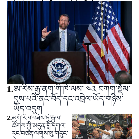
1
.
ཨ་རིས་རྒྱ་ནག་གི་ཁེ་ལས་ ༤༣ བཀག་སྡོམ་
བྱས་པའི་ནང་བོད་དང་འབྲེལ་ཡོད་གཉིས་
ཡོད་འདུག
2
.
མགོ་རིལ་བཟོས་ཏེ་རྒྱལ་
ཚོགས་ཀྱི་མདུན་བློ་དགའ་
རང་བཙན་ལགས་སུ་གདུང་