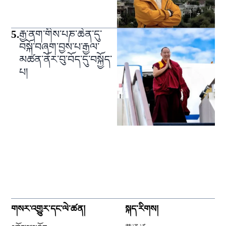
5
.
རྒྱ་ནག་གིས་པཎ་ཆེན་དུ་
བསྐོ་བཞག་བྱས་པ་རྒྱལ་
མཚན་ནོར་བུ་བོད་དུ་བསྐྱོད་
པ།
གསར་འགྱུར་དང་ལེ་ཚན།
སྐད་རིགས།