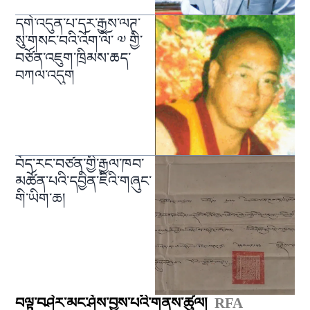
དགེ་འདུན་པ་དར་རྒྱས་ལཊ་
སུ་གསང་བའི་འོག་ལོ་ ༧ གྱི་
བཙོན་འཇུག་ཁྲིམས་ཆད་
བཀལ་འདུག
བོད་རང་བཙན་གྱི་རྒྱལ་ཁབ་
མཚོན་པའི་དབྱིན་ཇིའི་གཞུང་
གི་ཡིག་ཆ།
བལྟ་བཤེར་མང་ཤོས་བྱས་པའི་གནས་ཚུལ།
RFA