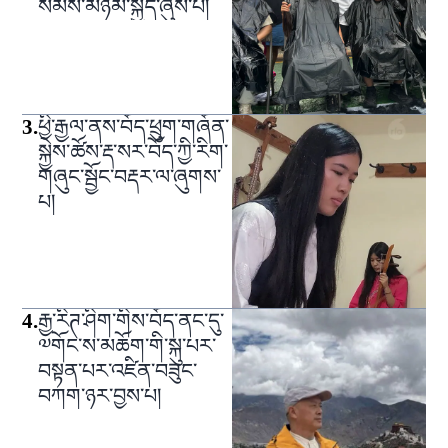
སེམས་མཉམ་སྐྱེད་ཞུས་པ།
3
.
ཕྱི་རྒྱལ་ནས་བོད་ཕྲུག་གཞོན་
སྐྱེས་ཚོས་རྡ་སར་བོད་ཀྱི་རིག་
གཞུང་སྦྱོང་བརྡར་ལ་ཞུགས་
པ།
4
.
རྒྱ་རིཊ་ཤིག་གིས་བོད་ནང་དུ་
༧གོང་ས་མཆོག་གི་སྐུ་པར་
བསྟན་པར་འཛིན་བཟུང་
བཀག་ཉར་བྱས་པ།