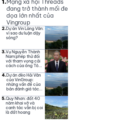
1
.
Mạng xã hội Threads
đang trở thành mối đe
dọa lớn nhất của
Vingroup
2
.
Dự án Vin Làng Vân:
vì sao dư luận dậy
sóng?
3
.
Vụ Nguyễn Thành
Nam:phép thử đối
với tham vọng cải
cách của ông Tô
Lâm
4
.
Dự án đèo Hải Vân
của VinGroup:
những vấn đề của
bản đánh giá tác
động môi trường
5
.
Quy Nhơn: đất 40
năm khai vỡ và
canh tác vẫn bị coi
là đất hoang