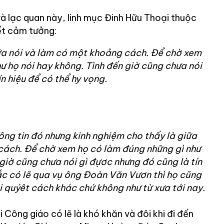
và lạc quan này, linh mục Đinh Hữu Thoại thuộc
t cảm tưởng:
iữa nói và làm có một khoảng cách. Để chờ xem
ư họ nói hay không. Tình đến giờ cũng chưa nói
n hiệu để có thể hy vọng.
ng tin đó nhưng kinh nghiệm cho thấy là giữa
cách. Để chờ xem họ có làm đúng những gì như
 giờ cũng chưa nói gì đựơc nhưng đó cũng là tín
ắc có lẽ qua vụ ông Đoàn Văn Vươn thì họ cũng
i quýêt cách khác chứ không như từ xưa tới nay.
 Công giáo có lẽ là khó khăn và đôi khi đi đến