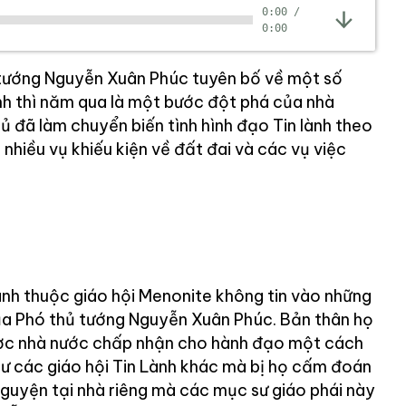
0:00
/
0:00
tướng Nguyễn Xuân Phúc tuyên bố về một số
ành thì năm qua là một bước đột phá của nhà
ủ đã làm chuyển biến tình hình đạo Tin lành theo
 nhiều vụ khiếu kiện về đất đai và các vụ việc
 lành thuộc giáo hội Menonite không tin vào những
ủa Phó thủ tướng Nguyễn Xuân Phúc. Bản thân họ
ợc nhà nước chấp nhận cho hành đạo một cách
hư các giáo hội Tin Lành khác mà bị họ cấm đoán
guyện tại nhà riêng mà các mục sư giáo phái này