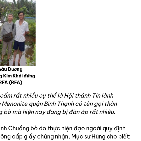
cháu Dương
g Kim Khải đứng
 RFA
(RFA)
cấm rất nhiều cụ thể là Hội thánh Tin lành
nh Menonite quận Bình Thạnh có tên gọi thân
 bò mà hiện nay đang bị đàn áp rất nhìêu.
hánh Chuồng bò do thực hiện đạo ngoài quy định
ông cấp giấy chứng nhận, Mục sư Hùng cho biết: