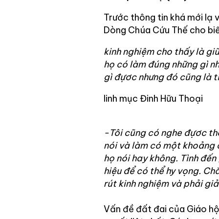
Trước thông tin khá mới lạ 
Dòng Chúa Cứu Thế cho biế
kinh nghiệm cho thấy là g
họ có làm đúng những gì nh
gì đựơc nhưng đó cũng là tí
linh mục Đinh Hữu Thoại
-Tôi cũng có nghe đựơc thô
nói và làm có một khoảng 
họ nói hay không. Tình đến
hiệu để có thể hy vọng. Ch
rút kinh nghiệm và phải giả
Vấn đề đất đai của Giáo hội