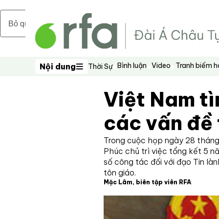
Bỏ qua nội dung chính
Bình luận
Video
Tranh biếm 
Nội dung
Thời Sự
Nội dung
Việt Nam tì
các vấn đề 
Trong cuộc họp ngày 28 tháng
Phúc chủ trì việc tổng kết 5 n
số công tác đối với đạo Tin làn
tôn giáo.
Mặc Lâm, biên tập viên RFA